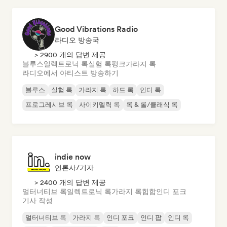
Good Vibrations Radio
라디오 방송국
> 2900 개의 답변 제공
블루스
일렉트로닉 록
실험 록
펑크
가라지 록
라디오에서 아티스트 방송하기
블루스
실험 록
가라지 록
하드 록
인디 록
프로그레시브 록
사이키델릭 록
록 & 롤/클래식 록
indie now
언론사/기자
> 2400 개의 답변 제공
얼터너티브 록
일렉트로닉 록
가라지 록
힙합
인디 포크
기사 작성
얼터너티브 록
가라지 록
인디 포크
인디 팝
인디 록