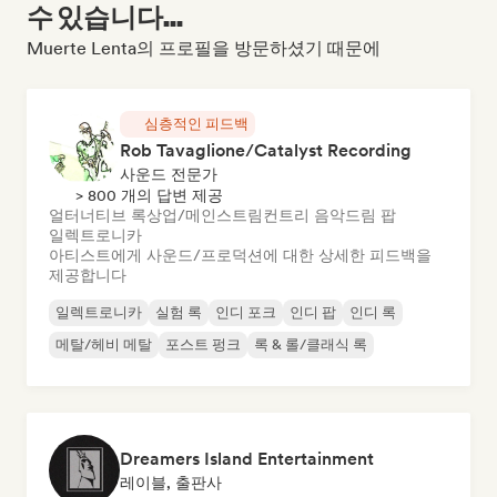
수 있습니다...
Muerte Lenta의 프로필을 방문하셨기 때문에
심층적인 피드백
Rob Tavaglione/Catalyst Recording
사운드 전문가
> 800 개의 답변 제공
얼터너티브 록
상업/메인스트림
컨트리 음악
드림 팝
일렉트로니카
아티스트에게 사운드/프로덕션에 대한 상세한 피드백을
제공합니다
일렉트로니카
실험 록
인디 포크
인디 팝
인디 록
메탈/헤비 메탈
포스트 펑크
록 & 롤/클래식 록
Dreamers Island Entertainment
레이블, 출판사