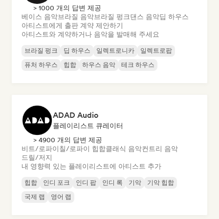
> 1000 개의 답변 제공
베이스 음악
브라질 음악
브라질 펑크
댄스 음악
딥 하우스
아티스트에게 출판 계약 제안하기
아티스트와 계약하거나 음악을 발매해 주세요
브라질 펑크
딥 하우스
일렉트로니카
일렉트로팝
퓨처 하우스
힙합
하우스 음악
테크 하우스
ADAD Audio
플레이리스트 큐레이터
> 4900 개의 답변 제공
비트/로파이
칠/로파이 힙합
클래식 음악
컨트리 음악
드릴/저지
내 영향력 있는 플레이리스트에 아티스트 추가
힙합
인디 포크
인디 팝
인디 록
기악
기악 힙합
국제 랩
영어 랩