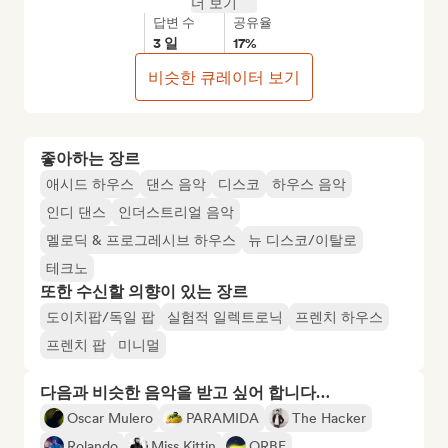
더 보기
답변 수
공유율
3 일
17%
비슷한 큐레이터 보기
좋아하는 장르
애시드 하우스
댄스 음악
디스코
하우스 음악
인디 댄스
인더스트리얼 음악
멜로딕 & 프로그레시브 하우스
뉴 디스코/이탈로
테크노
또한 수신할 의향이 있는 장르
도이치팝/독일 팝
실험적 일렉트로닉
프렌치 하우스
프렌치 팝
미니멀
다음과 비슷한 음악을 받고 싶어 합니다…
Oscar Mulero
PARAMIDA
The Hacker
Rolando
Miss Kittin
ORBE