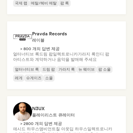
국제 랩
메탈/헤비 메탈
팝 록
Pravda Records
레이블
> 800 개의 답변 제공
얼터너티브 록
드림 팝
일렉트로니카
가라지 록
인디 팝
아티스트와 계약하거나 음악을 발매해 주세요
얼터너티브 록
드림 팝
가라지 록
뉴 웨이브
팝 소울
레게
슈게이즈
소울
N3UX
플레이리스트 큐레이터
> 2800 개의 답변 제공
애시드 하우스
앰비언트
칠 아웃
딥 하우스
일렉트로니카