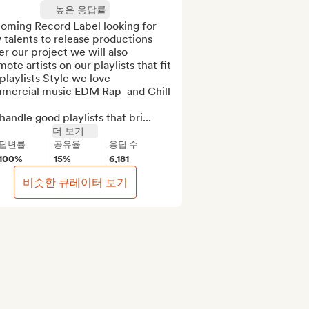
높은 응답률
oming Record Label looking for 
talents to release productions 
r our project we will also 
ote artists on our playlists that fit 
playlists Style we love 
mercial music EDM Rap  and Chill

andle good playlists that bri...
더 보기
답변률
공유율
응답 수
100%
15%
6,181
비슷한 큐레이터 보기