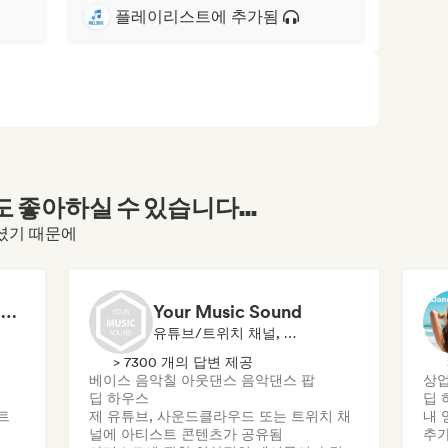
플레이리스트에 추가됨
좋아하실 수 있습니다...
하셨기 때문에
Robaer / EDM 2026 House & Dance by bigFM nitroX
Your Music Sound
유튜브/트위치 채널, 플레이리스트 큐레이터, 소셜 미디어 인플루언서
> 7300 개의 답변 제공
베이스 음악
칠 아웃
댄스 음악
댄스 팝
상
딥 하우스
딥 
트
제 유튜브, 사운드클라우드 또는 트위치 채
내 
널에 아티스트 콘텐츠가 공유됨
추