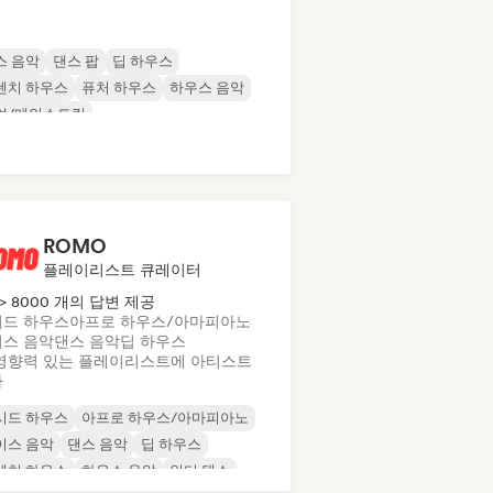
스 음악
댄스 팝
딥 하우스
렌치 하우스
퓨처 하우스
하우스 음악
업/메인스트림
로딕 & 프로그레시브 하우스
ROMO
플레이리스트 큐레이터
> 8000 개의 답변 제공
드 하우스
아프로 하우스/아마피아노
스 음악
댄스 음악
딥 하우스
영향력 있는 플레이리스트에 아티스트
가
시드 하우스
아프로 하우스/아마피아노
이스 음악
댄스 음악
딥 하우스
렌치 하우스
하우스 음악
인디 댄스