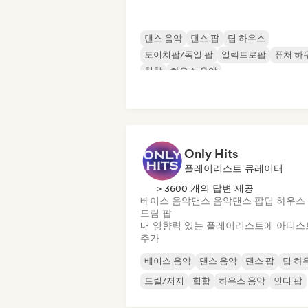
댄스 음악
댄스 팝
딥 하우스
도이치팝/독일 팝
일렉트로팝
퓨처 하
힙합
하우스 음악
Only Hits
플레이리스트 큐레이터
> 3600 개의 답변 제공
베이스 음악
댄스 음악
댄스 팝
딥 하우스
드림 팝
내 영향력 있는 플레이리스트에 아티스
추가
베이스 음악
댄스 음악
댄스 팝
딥 하
드릴/저지
힙합
하우스 음악
인디 팝