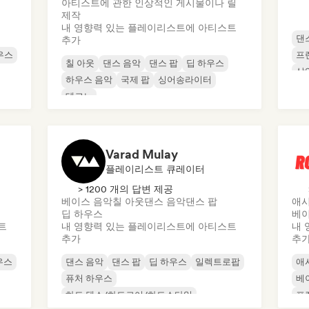
아티스트에 관한 인상적인 게시물이나 릴
제작
내 영향력 있는 플레이리스트에 아티스트
댄
추가
우스
프
칠 아웃
댄스 음악
댄스 팝
딥 하우스
상
하우스 음악
국제 팝
싱어송라이터
멜
테크노
Varad Mulay
플레이리스트 큐레이터
> 1200 개의 답변 제공
베이스 음악
칠 아웃
댄스 음악
댄스 팝
애시
딥 하우스
베이
트
내 영향력 있는 플레이리스트에 아티스트
내 
추가
추
우스
댄스 음악
댄스 팝
딥 하우스
일렉트로팝
애
퓨처 하우스
베
하드 댄스/하드코어/하드스타일
프