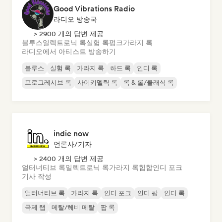
Good Vibrations Radio
라디오 방송국
> 2900 개의 답변 제공
블루스
일렉트로닉 록
실험 록
펑크
가라지 록
라디오에서 아티스트 방송하기
블루스
실험 록
가라지 록
하드 록
인디 록
프로그레시브 록
사이키델릭 록
록 & 롤/클래식 록
indie now
언론사/기자
> 2400 개의 답변 제공
얼터너티브 록
일렉트로닉 록
가라지 록
힙합
인디 포크
기사 작성
얼터너티브 록
가라지 록
인디 포크
인디 팝
인디 록
국제 랩
메탈/헤비 메탈
팝 록