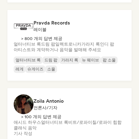
Pravda Records
레이블
> 800 개의 답변 제공
얼터너티브 록
드림 팝
일렉트로니카
가라지 록
인디 팝
아티스트와 계약하거나 음악을 발매해 주세요
얼터너티브 록
드림 팝
가라지 록
뉴 웨이브
팝 소울
레게
슈게이즈
소울
Zoila Antonio
언론사/기자
> 100 개의 답변 제공
애시드 하우스
얼터너티브 록
비트/로파이
칠/로파이 힙합
클래식 음악
기사 작성