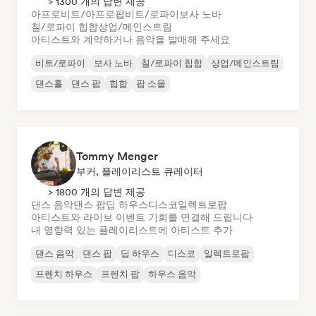
> 1300 개의 답변 제공
아프로비트/아프로팝
비트/로파이
보사 노바
칠/로파이 힙합
상업/메인스트림
아티스트와 계약하거나 음악을 발매해 주세요
비트/로파이
보사 노바
칠/로파이 힙합
상업/메인스트림
댄스홀
댄스 팝
힙합
팝 소울
Tommy Menger
부커, 플레이리스트 큐레이터
> 1800 개의 답변 제공
댄스 음악
댄스 팝
딥 하우스
디스코
일렉트로팝
아티스트와 라이브 이벤트 기회를 연결해 드립니다
내 영향력 있는 플레이리스트에 아티스트 추가
댄스 음악
댄스 팝
딥 하우스
디스코
일렉트로팝
프렌치 하우스
프렌치 팝
하우스 음악