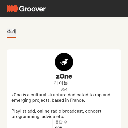
소개
z0ne
레이블
354
z0ne is a cultural structure dedicated to rap and 
emerging projects, based in France.

Playlist add, online radio broadcast, concert 
programming, advice etc.
응답 수
298