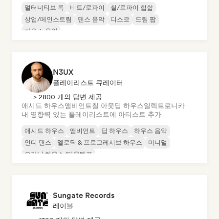
얼터너티브 록
비트/로파이
칠/로파이 힙합
상업/메인스트림
댄스 음악
디스코
드림 팝
하우스 음악
N3UX
플레이리스트 큐레이터
> 2800 개의 답변 제공
애시드 하우스
앰비언트
칠 아웃
딥 하우스
일렉트로니카
내 영향력 있는 플레이리스트에 아티스트 추가
애시드 하우스
앰비언트
딥 하우스
하우스 음악
인디 댄스
멜로딕 & 프로그레시브 하우스
미니멀
오가닉 하우스/다운템포
Sungate Records
레이블