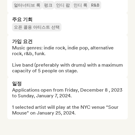
얼터너티브 록
펑크
인디 팝
인디 록
R&B
주요 기회
오픈 콜용 아티스트 선택
가입 요건
Music genres: indie rock, indie pop, alternative 
rock, r&b, funk.

Live band (preferably with drums) with a maximum 
capacity of 5 people on stage.
일정
Applications open from Friday, December 8 , 2023 
to Sunday, January 7, 2024.

1 selected artist will play at the NYC venue “Sour 
Mouse“ on January 25, 2024.