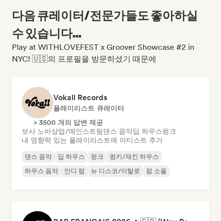
다음 큐레이터/전문가들도 좋아하실
수 있습니다...
Play at WITHLOVEFEST x Groover Showcase #2 in
NYC! 🇺🇸의 프로필을 방문하셨기 때문에
Vokall Records
플레이리스트 큐레이터
> 3500 개의 답변 제공
보사 노바
상업/메인스트림
댄스 음악
딥 하우스
펑크
내 영향력 있는 플레이리스트에 아티스트 추가
댄스 음악
딥 하우스
펑크
펑키/재킨 하우스
하우스 음악
인디 팝
뉴 디스코/이탈로
팝 소울