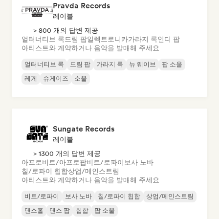
Pravda Records
레이블
> 800 개의 답변 제공
얼터너티브 록
드림 팝
일렉트로니카
가라지 록
인디 팝
아티스트와 계약하거나 음악을 발매해 주세요
얼터너티브 록
드림 팝
가라지 록
뉴 웨이브
팝 소울
레게
슈게이즈
소울
Sungate Records
레이블
> 1300 개의 답변 제공
아프로비트/아프로팝
비트/로파이
보사 노바
칠/로파이 힙합
상업/메인스트림
아티스트와 계약하거나 음악을 발매해 주세요
비트/로파이
보사 노바
칠/로파이 힙합
상업/메인스트림
댄스홀
댄스 팝
힙합
팝 소울