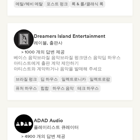
메탈/헤비 메탈
포스트 펑크
록 & 롤/클래식 록
Dreamers Island Entertainment
레이블, 출판사
> 1000 개의 답변 제공
베이스 음악
브라질 음악
브라질 펑크
댄스 음악
딥 하우스
아티스트에게 출판 계약 제안하기
아티스트와 계약하거나 음악을 발매해 주세요
브라질 펑크
딥 하우스
일렉트로니카
일렉트로팝
퓨처 하우스
힙합
하우스 음악
테크 하우스
ADAD Audio
플레이리스트 큐레이터
> 4900 개의 답변 제공