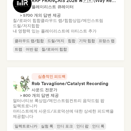
RAP FRANÇAIS 2026 🔥🇫🇷 (Way Records)
플레이리스트 큐레이터
> 5700 개의 답변 제공
칠/로파이 힙합
클라우드 랩/힙합
상업/메인스트림
드릴/저지
힙합
내 영향력 있는 플레이리스트에 아티스트 추가
클라우드 랩/힙합
드릴/저지
힙합
기악 힙합
프랑스 랩
트랩
어반 팝
칠/로파이 힙합
심층적인 피드백
Rob Tavaglione/Catalyst Recording
사운드 전문가
> 800 개의 답변 제공
얼터너티브 록
상업/메인스트림
컨트리 음악
드림 팝
일렉트로니카
아티스트에게 사운드/프로덕션에 대한 상세한 피드백을
제공합니다
일렉트로니카
실험 록
인디 포크
인디 팝
인디 록