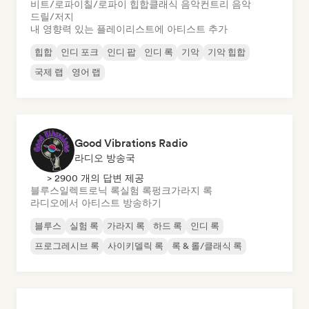
비트/로파이
칠/로파이 힙합
클래식 음악
컨트리 음악
드릴/저지
내 영향력 있는 플레이리스트에 아티스트 추가
힙합
인디 포크
인디 팝
인디 록
기악
기악 힙합
국제 랩
영어 랩
Good Vibrations Radio
라디오 방송국
> 2900 개의 답변 제공
블루스
일렉트로닉 록
실험 록
펑크
가라지 록
라디오에서 아티스트 방송하기
블루스
실험 록
가라지 록
하드 록
인디 록
프로그레시브 록
사이키델릭 록
록 & 롤/클래식 록