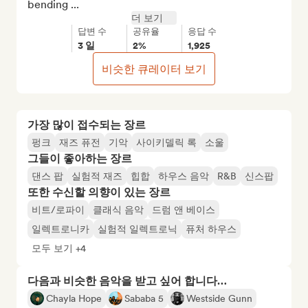
bending ...
더 보기
답변 수
공유율
응답 수
3 일
2%
1,925
비슷한 큐레이터 보기
가장 많이 접수되는 장르
펑크
재즈 퓨전
기악
사이키델릭 록
소울
그들이 좋아하는 장르
댄스 팝
실험적 재즈
힙합
하우스 음악
R&B
신스팝
또한 수신할 의향이 있는 장르
비트/로파이
클래식 음악
드럼 앤 베이스
일렉트로니카
실험적 일렉트로닉
퓨처 하우스
모두 보기 +4
다음과 비슷한 음악을 받고 싶어 합니다…
Chayla Hope
Sababa 5
Westside Gunn