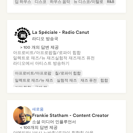
딥 하우스
디스코
하우스 음악
뉴 디스코/이탈로
R&B
La Spéciale - Radio Canut
라디오 방송국
> 100 개의 답변 제공
아프로비트/아프로팝
칠/로파이 힙합
일렉트로 재즈/뉴 재즈
실험적 재즈
재즈 퓨전
라디오에서 아티스트 방송하기
아프로비트/아프로팝
칠/로파이 힙합
일렉트로 재즈/뉴 재즈
실험적 재즈
재즈 퓨전
힙합
기악 힙합
국제 랩
새로움
Frankie Statham - Content Creator
소셜 미디어 인플루언서
< 100개의 답변 제공
아메리카나
보사 노바
칠/로파이 힙합
칠 아웃