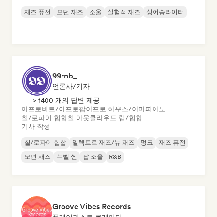
재즈 퓨전
모던 재즈
소울
실험적 재즈
싱어송라이터
99rnb_
언론사/기자
> 1400 개의 답변 제공
아프로비트/아프로팝
아프로 하우스/아마피아노
칠/로파이 힙합
칠 아웃
클라우드 랩/힙합
기사 작성
칠/로파이 힙합
일렉트로 재즈/뉴 재즈
펑크
재즈 퓨전
모던 재즈
누벨 씬
팝 소울
R&B
Groove Vibes Records