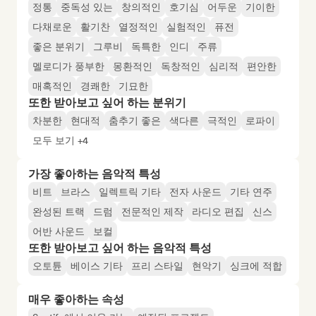
정통
중독성 있는
창의적인
호기심
어두운
기이한
다채로운
활기찬
열정적인
실험적인
퓨전
좋은 분위기
그루비
독특한
인디
주류
멜로디가 풍부한
몽환적인
독창적인
심리적
편안한
매혹적인
경쾌한
기묘한
또한 받아보고 싶어 하는 분위기
차분한
현대적
춤추기 좋은
색다른
극적인
로파이
모두 보기 +4
가장 좋아하는 음악적 특성
비트
브라스
일렉트릭 기타
전자 사운드
기타 연주
완성된 트랙
드럼
전문적인 제작
라디오 편집
신스
어반 사운드
보컬
또한 받아보고 싶어 하는 음악적 특성
오토튠
베이스 기타
프리 스타일
현악기
싱크에 적합
매우 좋아하는 속성