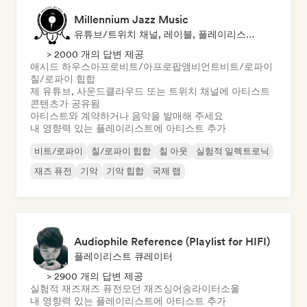
Millennium Jazz Music
유튜브/트위치 채널, 레이블, 플레이리스트 큐레이터
> 2000 개의 답변 제공
애시드 하우스
아프로비트/아프로팝
앰비언트
비트/로파이
칠/로파이 힙합
제 유튜브, 사운드클라우드 또는 트위치 채널에 아티스트
콘텐츠가 공유됨
아티스트와 계약하거나 음악을 발매해 주세요
내 영향력 있는 플레이리스트에 아티스트 추가
비트/로파이
칠/로파이 힙합
칠 아웃
실험적 일렉트로닉
재즈 퓨전
기악
기악 힙합
국제 랩
Audiophile Reference (Playlist for HIFI)
플레이리스트 큐레이터
> 2900 개의 답변 제공
실험적 재즈
재즈 퓨전
모던 재즈
싱어송라이터
소울
내 영향력 있는 플레이리스트에 아티스트 추가