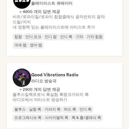
플레이리스트 큐레이터
> 4900 개의 답변 제공
비트/로파이
칠/로파이 힙합
클래식 음악
컨트리 음악
드릴/저지
내 영향력 있는 플레이리스트에 아티스트 추가
힙합
인디 포크
인디 팝
인디 록
기악
기악 힙합
국제 랩
영어 랩
Good Vibrations Radio
라디오 방송국
> 2900 개의 답변 제공
블루스
일렉트로닉 록
실험 록
펑크
가라지 록
라디오에서 아티스트 방송하기
블루스
실험 록
가라지 록
하드 록
인디 록
프로그레시브 록
사이키델릭 록
록 & 롤/클래식 록