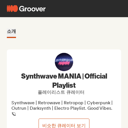
소개
Synthwave MANIA | Official
Playlist
플레이리스트 큐레이터
Synthwave | Retrowave | Retropop | Cyberpunk | 
Outrun | Darksynth | Electro Playlist. Good Vibes. 
🪐
비슷한 큐레이터 보기