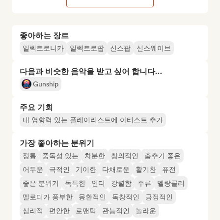
좋아하는 장르
일렉트로니카
일렉트로팝
신스팝
신스웨이브
다음과 비슷한 음악을 받고 싶어 합니다…
Gunship
주요 기회
내 영향력 있는 플레이리스트에 아티스트 추가
가장 좋아하는 분위기
정통
중독성 있는
차분한
창의적인
춤추기 좋은
어두운
극적인
기이한
다채로운
활기찬
퓨전
좋은 분위기
독특한
인디
강렬함
주류
멜랑콜리
멜로디가 풍부한
몽환적인
독창적인
긍정적인
심리적
편안한
로맨틱
관능적인
놀라운