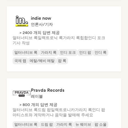
indie now
언론사/기자
> 2400 개의 답변 제공
얼터너티브 록
일렉트로닉 록
가라지 록
힙합
인디 포크
기사 작성
얼터너티브 록
가라지 록
인디 포크
인디 팝
인디 록
국제 랩
메탈/헤비 메탈
팝 록
Pravda Records
레이블
> 800 개의 답변 제공
얼터너티브 록
드림 팝
일렉트로니카
가라지 록
인디 팝
아티스트와 계약하거나 음악을 발매해 주세요
얼터너티브 록
드림 팝
가라지 록
뉴 웨이브
팝 소울