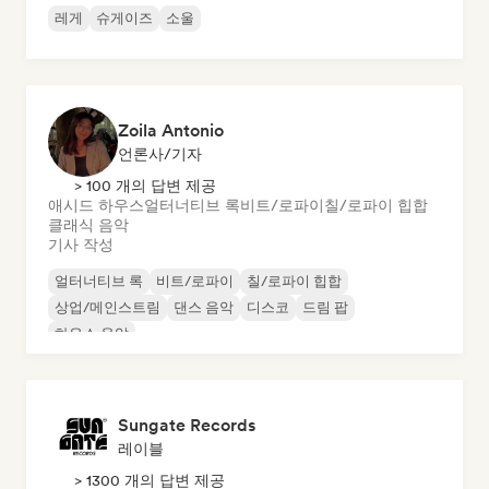
레게
슈게이즈
소울
Zoila Antonio
언론사/기자
> 100 개의 답변 제공
애시드 하우스
얼터너티브 록
비트/로파이
칠/로파이 힙합
클래식 음악
기사 작성
얼터너티브 록
비트/로파이
칠/로파이 힙합
상업/메인스트림
댄스 음악
디스코
드림 팝
하우스 음악
Sungate Records
레이블
> 1300 개의 답변 제공