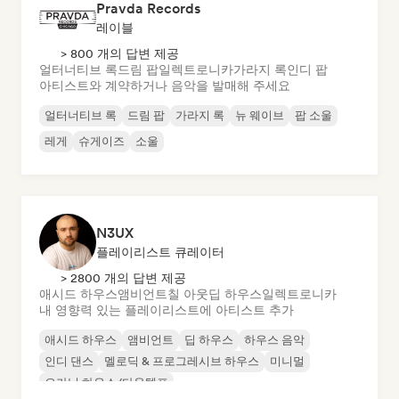
Pravda Records
레이블
> 800 개의 답변 제공
얼터너티브 록
드림 팝
일렉트로니카
가라지 록
인디 팝
아티스트와 계약하거나 음악을 발매해 주세요
얼터너티브 록
드림 팝
가라지 록
뉴 웨이브
팝 소울
레게
슈게이즈
소울
N3UX
플레이리스트 큐레이터
> 2800 개의 답변 제공
애시드 하우스
앰비언트
칠 아웃
딥 하우스
일렉트로니카
내 영향력 있는 플레이리스트에 아티스트 추가
애시드 하우스
앰비언트
딥 하우스
하우스 음악
인디 댄스
멜로딕 & 프로그레시브 하우스
미니멀
오가닉 하우스/다운템포