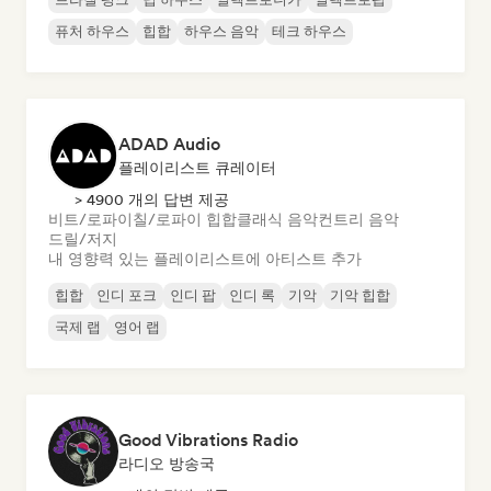
퓨처 하우스
힙합
하우스 음악
테크 하우스
ADAD Audio
플레이리스트 큐레이터
> 4900 개의 답변 제공
비트/로파이
칠/로파이 힙합
클래식 음악
컨트리 음악
드릴/저지
내 영향력 있는 플레이리스트에 아티스트 추가
힙합
인디 포크
인디 팝
인디 록
기악
기악 힙합
국제 랩
영어 랩
Good Vibrations Radio
라디오 방송국