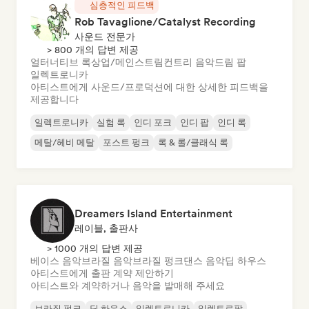
심층적인 피드백
Rob Tavaglione/Catalyst Recording
사운드 전문가
> 800 개의 답변 제공
얼터너티브 록
상업/메인스트림
컨트리 음악
드림 팝
일렉트로니카
아티스트에게 사운드/프로덕션에 대한 상세한 피드백을
제공합니다
일렉트로니카
실험 록
인디 포크
인디 팝
인디 록
메탈/헤비 메탈
포스트 펑크
록 & 롤/클래식 록
Dreamers Island Entertainment
레이블, 출판사
> 1000 개의 답변 제공
베이스 음악
브라질 음악
브라질 펑크
댄스 음악
딥 하우스
아티스트에게 출판 계약 제안하기
아티스트와 계약하거나 음악을 발매해 주세요
브라질 펑크
딥 하우스
일렉트로니카
일렉트로팝