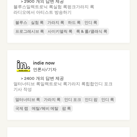
> 2900 개의 답변 제공
블루스
일렉트로닉 록
실험 록
펑크
가라지 록
라디오에서 아티스트 방송하기
블루스
실험 록
가라지 록
하드 록
인디 록
프로그레시브 록
사이키델릭 록
록 & 롤/클래식 록
indie now
언론사/기자
> 2400 개의 답변 제공
얼터너티브 록
일렉트로닉 록
가라지 록
힙합
인디 포크
기사 작성
얼터너티브 록
가라지 록
인디 포크
인디 팝
인디 록
국제 랩
메탈/헤비 메탈
팝 록