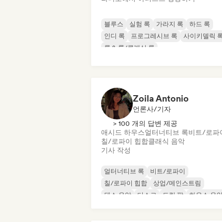
블루스
실험 록
가라지 록
하드 록
인디 록
프로그레시브 록
사이키델릭 
록 & 롤/클래식 록
Zoila Antonio
언론사/기자
> 100 개의 답변 제공
애시드 하우스
얼터너티브 록
비트/로파
칠/로파이 힙합
클래식 음악
기사 작성
얼터너티브 록
비트/로파이
칠/로파이 힙합
상업/메인스트림
댄스 음악
디스코
드림 팝
하우스 음