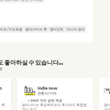
비트/아프로팝
얼터너티브 록
앰비언트
아시아 음악
좋아하실 수 있습니다...
에
o
indie now
언론사/기자
> 2400 개의 답변 제공
 록
얼터너티브 록
일렉트로닉 록
가라지 록
힙합
얼터
인디 포크
가라