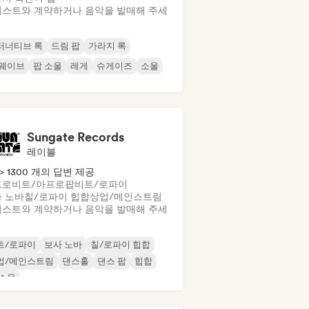
스트와 계약하거나 음악을 발매해 주세
터너티브 록
드림 팝
가라지 록
 웨이브
팝 소울
레게
슈게이즈
소울
Sungate Records
레이블
> 1300 개의 답변 제공
프로비트/아프로팝
비트/로파이
 노바
칠/로파이 힙합
상업/메인스트림
스트와 계약하거나 음악을 발매해 주세
트/로파이
보사 노바
칠/로파이 힙합
업/메인스트림
댄스홀
댄스 팝
힙합
 소울