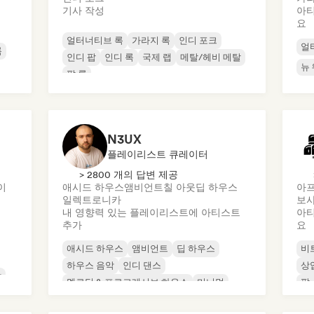
기사 작성
아티
요
얼터너티브 록
가라지 록
인디 포크
얼
록
인디 팝
인디 록
국제 랩
메탈/헤비 메탈
뉴
팝 록
N3UX
플레이리스트 큐레이터
> 2800 개의 답변 제공
이
애시드 하우스
앰비언트
칠 아웃
딥 하우스
아
일렉트로니카
보사
내 영향력 있는 플레이리스트에 아티스트
아티
추가
요
애시드 하우스
앰비언트
딥 하우스
비
하우스 음악
인디 댄스
상
악
멜로딕 & 프로그레시브 하우스
미니멀
팝
오가닉 하우스/다운템포