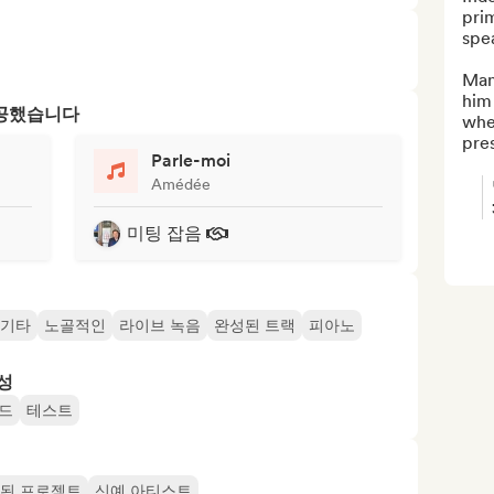
pri
spea
Man
him 
제공했습니다
when
pres
Parle-moi
Amédée
미팅 잡음
 기타
노골적인
라이브 녹음
완성된 트랙
피아노
성
드
테스트
된 프로젝트
신예 아티스트