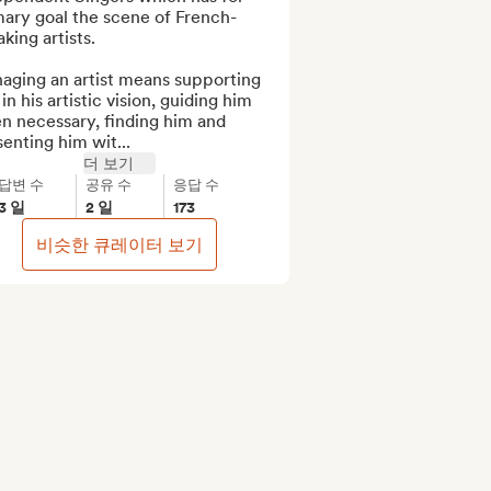
mary goal the scene of French-
king artists.

aging an artist means supporting 
in his artistic vision, guiding him 
 necessary, finding him and 
enting him wit...
더 보기
답변 수
공유 수
응답 수
3 일
2 일
173
비슷한 큐레이터 보기