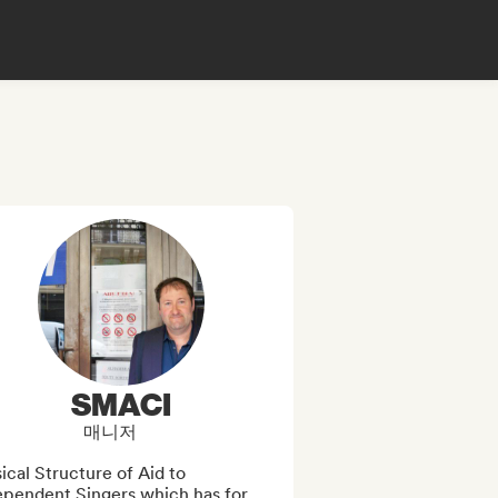
SMACI
매니저
cal Structure of Aid to 
ependent Singers which has for 