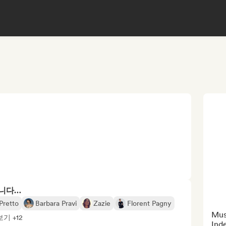
합니다…
Pretto
Barbara Pravi
Zazie
Florent Pagny
Musi
기 +12
Ind