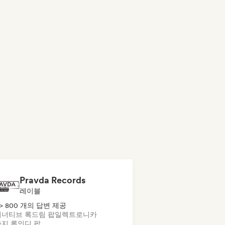
Pravda Records
레이블
> 800 개의 답변 제공
너티브 록
드림 팝
일렉트로니카
지 록
인디 팝