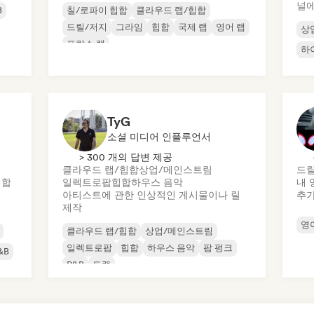
널에
B
칠/로파이 힙합
클라우드 랩/힙합
드릴/저지
그라임
힙합
국제 랩
영어 랩
상
프랑스 랩
하
TyG
소셜 미디어 인플루언서
> 300 개의 답변 제공
클라우드 랩/힙합
상업/메인스트림
드릴
힙합
일렉트로팝
힙합
하우스 음악
내 
아티스트에 관한 인상적인 게시물이나 릴
추
제작
영
클라우드 랩/힙합
상업/메인스트림
일렉트로팝
힙합
하우스 음악
팝 펑크
&B
R&B
트랩