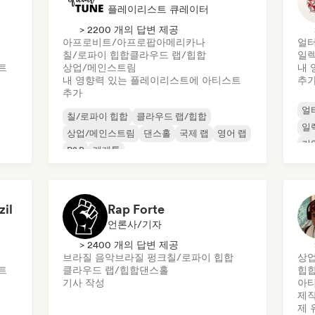
플레이리스트 큐레이터
> 2200 개의 답변 제공
아프로비트/아프로팝
아메리카나
얼터
칠/로파이 힙합
클라우드 랩/힙합
일
트
상업/메인스트림
내 
내 영향력 있는 플레이리스트에 아티스트
추
추가
얼
칠/로파이 힙합
클라우드 랩/힙합
일
상업/메인스트림
댄스홀
국제 랩
영어 랩
기
R&B
레게톤
zil
Rap Forte
언론사/기자
> 2400 개의 답변 제공
브라질 음악
브라질 펑크
칠/로파이 힙합
상
트
클라우드 랩/힙합
댄스홀
힙
기사 작성
아티
제
제 