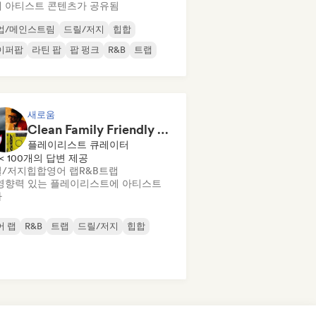
 아티스트 콘텐츠가 공유됨
업/메인스트림
드릴/저지
힙합
이퍼팝
라틴 팝
팝 펑크
R&B
트랩
새로움
Clean Family Friendly Rap/Hip Hop/R&B 2026
플레이리스트 큐레이터
< 100개의 답변 제공
/저지
힙합
영어 랩
R&B
트랩
영향력 있는 플레이리스트에 아티스트
가
어 랩
R&B
트랩
드릴/저지
힙합