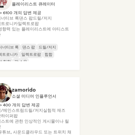
플레이리스트 큐레이터
> 6100 개의 답변 제공
너티브 록
댄스 팝
드릴/저지
렉트로니카
일렉트로팝
영향력 있는 플레이리스트에 아티스트
가
터너티브 록
댄스 팝
드릴/저지
렉트로니카
일렉트로팝
힙합
악 힙합
팝 소울
zamorido
소셜 미디어 인플루언서
> 400 개의 답변 제공
업/메인스트림
드릴/저지
실험적 재즈
합
하이퍼팝
스트에 관한 인상적인 게시물이나 릴
작
유튜브, 사운드클라우드 또는 트위치 채