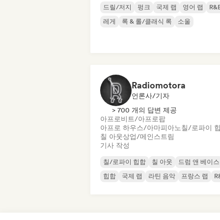
드릴/저지
펑크
국제 랩
영어 랩
R&
레게
록 & 롤/클래식 록
소울
Radiomotora
언론사/기자
> 700 개의 답변 제공
아프로비트/아프로팝
아프로 하우스/아마피아노
칠/로파이 
칠 아웃
상업/메인스트림
기사 작성
칠/로파이 힙합
칠 아웃
드럼 앤 베이스
힙합
국제 랩
라틴 음악
프랑스 랩
R