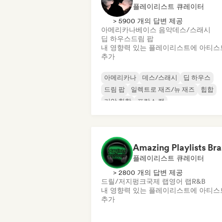
플레이리스트 큐레이터
> 5900 개의 답변 제공
아메리카나
베이스 음악
데스/스래시
딥 하우스
드림 팝
내 영향력 있는 플레이리스트에 아티스
추가
아메리카나
데스/스래시
딥 하우스
드림 팝
일렉트로 재즈/뉴 재즈
힙합
기악 힙합
프랑스 랩
Amazing Playlists Bra
플레이리스트 큐레이터
> 2800 개의 답변 제공
드릴/저지
펑크
국제 랩
영어 랩
R&B
내 영향력 있는 플레이리스트에 아티스
추가