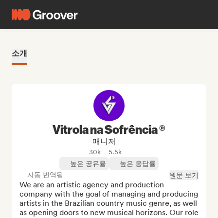
소개
Vitrola na Sofrência ®
매니저
30k
5.5k
높은 공유율
높은 응답률
자동 번역됨
원문 보기
We are an artistic agency and production 
company with the goal of managing and producing 
artists in the Brazilian country music genre, as well 
as opening doors to new musical horizons. Our role 