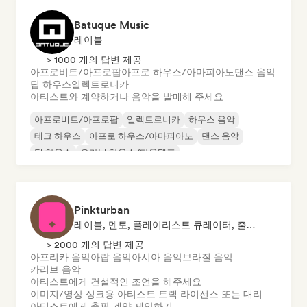
Batuque Music
레이블
> 1000 개의 답변 제공
아프로비트/아프로팝
아프로 하우스/아마피아노
댄스 음악
딥 하우스
일렉트로니카
아티스트와 계약하거나 음악을 발매해 주세요
아프로비트/아프로팝
일렉트로니카
하우스 음악
테크 하우스
아프로 하우스/아마피아노
댄스 음악
딥 하우스
오가닉 하우스/다운템포
Pinkturban
레이블, 멘토, 플레이리스트 큐레이터, 출판사, 싱크 슈퍼바이저
> 2000 개의 답변 제공
아프리카 음악
아랍 음악
아시아 음악
브라질 음악
카리브 음악
아티스트에게 건설적인 조언을 해주세요
이미지/영상 싱크용 아티스트 트랙 라이선스 또는 대리
아티스트에게 출판 계약 제안하기