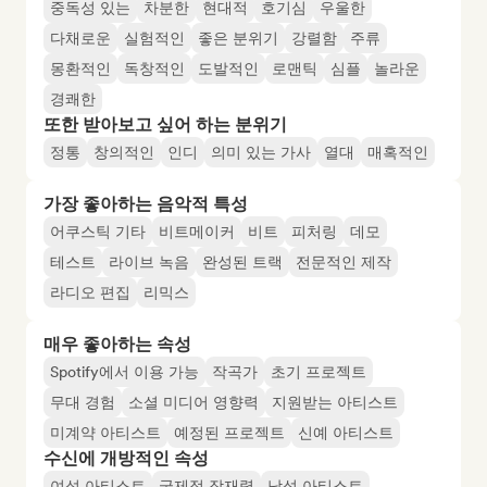
중독성 있는
차분한
현대적
호기심
우울한
다채로운
실험적인
좋은 분위기
강렬함
주류
몽환적인
독창적인
도발적인
로맨틱
심플
놀라운
경쾌한
또한 받아보고 싶어 하는 분위기
정통
창의적인
인디
의미 있는 가사
열대
매혹적인
가장 좋아하는 음악적 특성
어쿠스틱 기타
비트메이커
비트
피처링
데모
테스트
라이브 녹음
완성된 트랙
전문적인 제작
라디오 편집
리믹스
매우 좋아하는 속성
Spotify에서 이용 가능
작곡가
초기 프로젝트
무대 경험
소셜 미디어 영향력
지원받는 아티스트
미계약 아티스트
예정된 프로젝트
신예 아티스트
수신에 개방적인 속성
여성 아티스트
국제적 잠재력
남성 아티스트