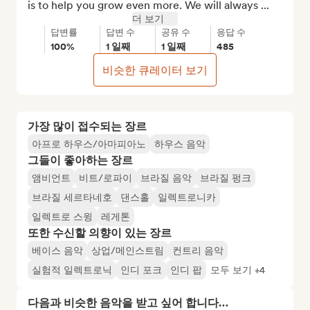
is to help you grow even more. We will always ...
더 보기
답변률
답변 수
공유 수
응답 수
100%
1 일째
1 일째
485
비슷한 큐레이터 보기
가장 많이 접수되는 장르
아프로 하우스/아마피아노
하우스 음악
그들이 좋아하는 장르
앰비언트
비트/로파이
브라질 음악
브라질 펑크
브라질 세르타네호
댄스홀
일렉트로니카
일렉트로 스윙
레게톤
또한 수신할 의향이 있는 장르
베이스 음악
상업/메인스트림
컨트리 음악
실험적 일렉트로닉
인디 포크
인디 팝
모두 보기 +4
다음과 비슷한 음악을 받고 싶어 합니다…