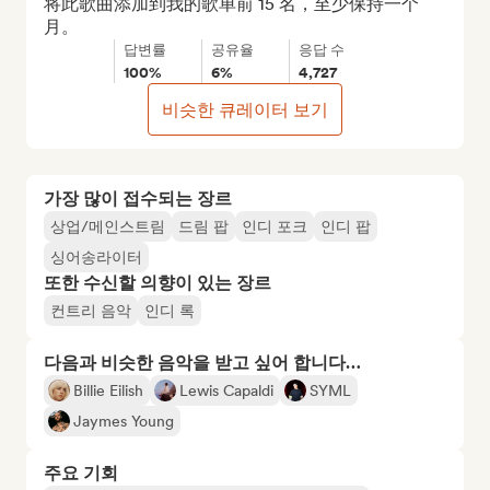
将此歌曲添加到我的歌单前 15 名，至少保持一个
月。
답변률
공유율
응답 수
100%
6%
4,727
비슷한 큐레이터 보기
가장 많이 접수되는 장르
상업/메인스트림
드림 팝
인디 포크
인디 팝
싱어송라이터
또한 수신할 의향이 있는 장르
컨트리 음악
인디 록
다음과 비슷한 음악을 받고 싶어 합니다…
Billie Eilish
Lewis Capaldi
SYML
Jaymes Young
주요 기회