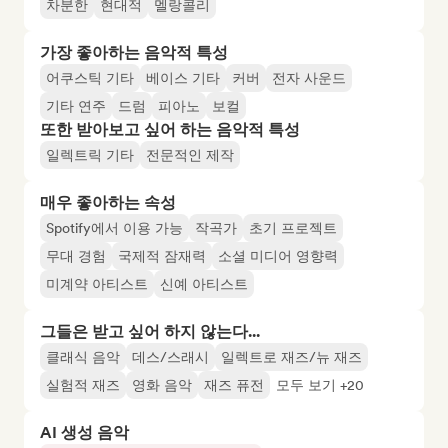
차분한
현대적
멜랑콜리
가장 좋아하는 음악적 특성
어쿠스틱 기타
베이스 기타
커버
전자 사운드
기타 연주
드럼
피아노
보컬
또한 받아보고 싶어 하는 음악적 특성
일렉트릭 기타
전문적인 제작
매우 좋아하는 속성
Spotify에서 이용 가능
작곡가
초기 프로젝트
무대 경험
국제적 잠재력
소셜 미디어 영향력
미계약 아티스트
신예 아티스트
그들은 받고 싶어 하지 않는다...
클래식 음악
데스/스래시
일렉트로 재즈/뉴 재즈
실험적 재즈
영화 음악
재즈 퓨전
모두 보기 +20
AI 생성 음악