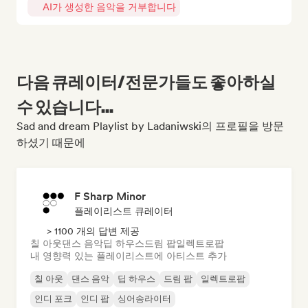
AI가 생성한 음악을 거부합니다
다음 큐레이터/전문가들도 좋아하실
수 있습니다...
Sad and dream Playlist by Ladaniwski의 프로필을 방문
하셨기 때문에
F Sharp Minor
플레이리스트 큐레이터
> 1100 개의 답변 제공
칠 아웃
댄스 음악
딥 하우스
드림 팝
일렉트로팝
내 영향력 있는 플레이리스트에 아티스트 추가
칠 아웃
댄스 음악
딥 하우스
드림 팝
일렉트로팝
인디 포크
인디 팝
싱어송라이터