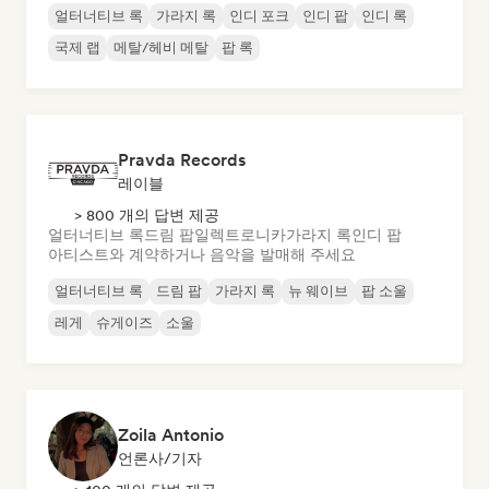
얼터너티브 록
가라지 록
인디 포크
인디 팝
인디 록
국제 랩
메탈/헤비 메탈
팝 록
Pravda Records
레이블
> 800 개의 답변 제공
얼터너티브 록
드림 팝
일렉트로니카
가라지 록
인디 팝
아티스트와 계약하거나 음악을 발매해 주세요
얼터너티브 록
드림 팝
가라지 록
뉴 웨이브
팝 소울
레게
슈게이즈
소울
Zoila Antonio
언론사/기자