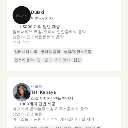
Dulaxi
언론사/기자
> 3000 개의 답변 제공
얼터너티브 록
칠/로파이 힙합
클래식 음악
상업/메인스트림
컨트리 음악
기사 작성
얼터너티브 록
클래식 음악
상업/메인스트림
컨트리 음악
덥
펑크
하드코어
힙합
새로움
Tati Kapaya
소셜 미디어 인플루언서
< 100개의 답변 제공
아프리카 음악
블루스
칠 하우스
클래식 음악
상업/메인스트림
아티스트에 관한 인상적인 게시물이나 릴 제작