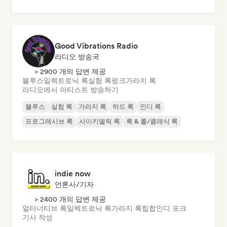
Good Vibrations Radio
라디오 방송국
> 2900 개의 답변 제공
블루스
일렉트로닉 록
실험 록
펑크
가라지 록
라디오에서 아티스트 방송하기
블루스
실험 록
가라지 록
하드 록
인디 록
프로그레시브 록
사이키델릭 록
록 & 롤/클래식 록
indie now
언론사/기자
> 2400 개의 답변 제공
얼터너티브 록
일렉트로닉 록
가라지 록
힙합
인디 포크
기사 작성