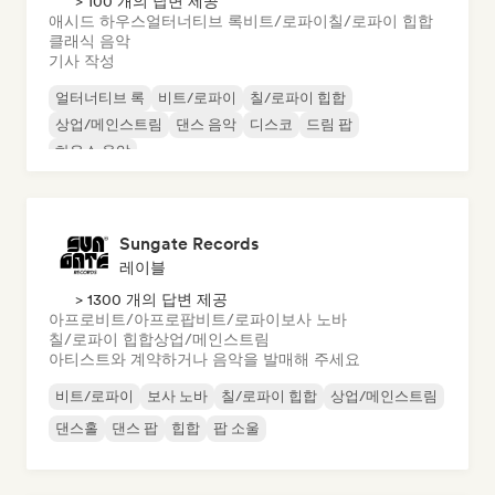
> 100 개의 답변 제공
애시드 하우스
얼터너티브 록
비트/로파이
칠/로파이 힙합
클래식 음악
기사 작성
얼터너티브 록
비트/로파이
칠/로파이 힙합
상업/메인스트림
댄스 음악
디스코
드림 팝
하우스 음악
Sungate Records
레이블
> 1300 개의 답변 제공
아프로비트/아프로팝
비트/로파이
보사 노바
칠/로파이 힙합
상업/메인스트림
아티스트와 계약하거나 음악을 발매해 주세요
비트/로파이
보사 노바
칠/로파이 힙합
상업/메인스트림
댄스홀
댄스 팝
힙합
팝 소울