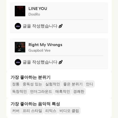
LINE YOU
DosiRo
글을 작성했습니다
Right My Wrongs
Guapboii Vee
글을 작성했습니다
가장 좋아하는 분위기
정통
중독성 있는
실험적인
좋은 분위기
인디
독창적인
언더그라운드
매혹적인
경쾌한
가장 좋아하는 음악적 특성
커버
프리 스타일
리믹스
비디오 클립