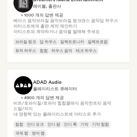
레이블, 출판사
> 1000 개의 답변 제공
베이스 음악
브라질 음악
브라질 펑크
댄스 음악
딥 하우스
아티스트에게 출판 계약 제안하기
아티스트와 계약하거나 음악을 발매해 주세요
브라질 펑크
딥 하우스
일렉트로니카
일렉트로팝
퓨처 하우스
힙합
하우스 음악
테크 하우스
ADAD Audio
플레이리스트 큐레이터
> 4900 개의 답변 제공
비트/로파이
칠/로파이 힙합
클래식 음악
컨트리 음악
드릴/저지
내 영향력 있는 플레이리스트에 아티스트 추가
힙합
인디 포크
인디 팝
인디 록
기악
기악 힙합
국제 랩
영어 랩