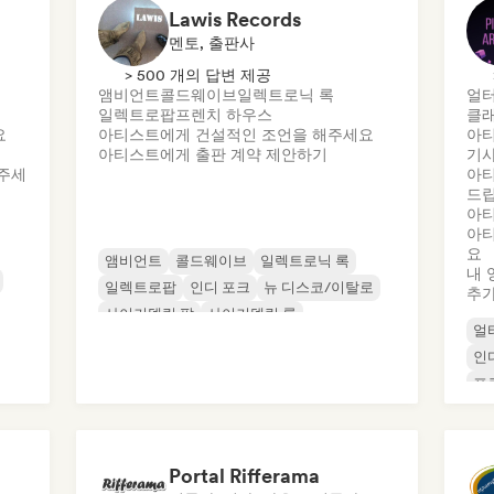
Lawis Records
멘토, 출판사
> 500 개의 답변 제공
앰비언트
콜드웨이브
일렉트로닉 록
얼터
일렉트로팝
프렌치 하우스
클래
요
아티스트에게 건설적인 조언을 해주세요
아티
아티스트에게 출판 계약 제안하기
기사
주세
아티
드
아티
아티
요
앰비언트
콜드웨이브
일렉트로닉 록
내 
일렉트로팝
인디 포크
뉴 디스코/이탈로
추
사이키델릭 팝
사이키델릭 록
얼
인
프
Portal Rifferama