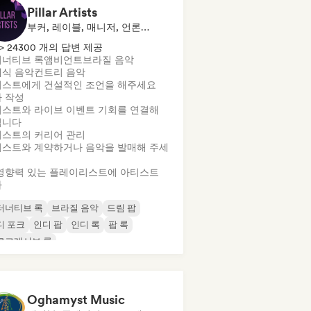
Pillar Artists
부커, 레이블, 매니저, 언론사/기자, 멘토, 플레이리스트 큐레이터
> 24300 개의 답변 제공
너티브 록
앰비언트
브라질 음악
식 음악
컨트리 음악
스트에게 건설적인 조언을 해주세요
 작성
스트와 라이브 이벤트 기회를 연결해
립니다
스트의 커리어 관리
스트와 계약하거나 음악을 발매해 주세
영향력 있는 플레이리스트에 아티스트
가
터너티브 록
브라질 음악
드림 팝
디 포크
인디 팝
인디 록
팝 록
로그레시브 록
Oghamyst Music