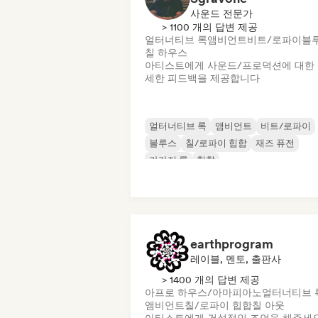
사운드 전문가
> 1100 개의 답변 제공
얼터너티브 록
앰비언트
비트/로파이
블
칠 하우스
아티스트에게 사운드/프로덕션에 대한
세한 피드백을 제공합니다
얼터너티브 록
앰비언트
비트/로파이
블루스
칠/로파이 힙합
재즈 퓨전
가라지 록
힙합
earthprogram
레이블, 멘토, 출판사
> 1400 개의 답변 제공
아프로 하우스/아마피아노
얼터너티브 
앰비언트
칠/로파이 힙합
칠 아웃