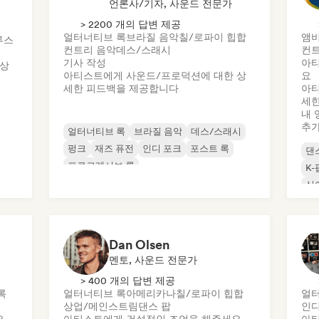
언론사/기자, 사운드 전문가
> 2200 개의 답변 제공
얼터너티브 록
브라질 음악
칠/로파이 힙합
앰
루스
컨트리 음악
데스/스래시
컨트
기사 작성
아티
 상
아티스트에게 사운드/프로덕션에 대한 상
요
세한 피드백을 제공합니다
아티
세한
내 
추
얼터너티브 록
브라질 음악
데스/스래시
펑크
재즈 퓨전
인디 포크
포스트 록
댄
프로그레시브 록
K-
싱
Dan Olsen
멘토, 사운드 전문가
> 400 개의 답변 제공
록
얼터너티브 록
아메리카나
칠/로파이 힙합
얼터
상업/메인스트림
댄스 팝
인디