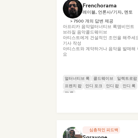
Frenchorama
레이블, 언론사/기자, 멘토
> 7500 개의 답변 제공
아프리카 음악
얼터너티브 록
앰비언트
브라질 음악
콜드웨이브
아티스트에게 건설적인 조언을 해주세
기사 작성
아티스트와 계약하거나 음악을 발매해 
요
얼터너티브 록
콜드웨이브
일렉트로팝
프렌치 팝
인디 포크
인디 팝
인디 록
팝 록
심층적인 피드백
Sgravone