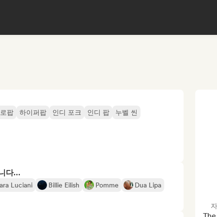
로팝
하이퍼팝
인디 포크
인디 팝
누벨 씬
합니다…
ara Luciani
Billie Eilish
Pomme
Dua Lipa
자
The