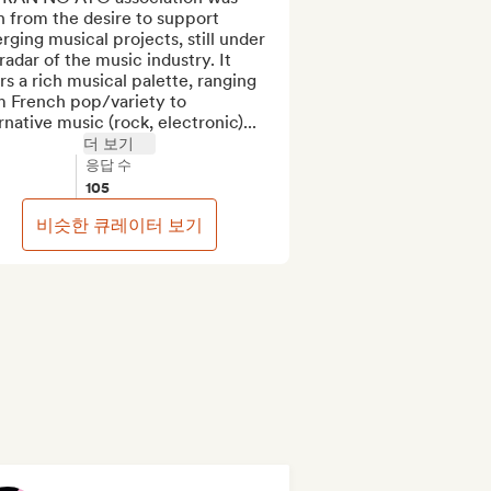
 from the desire to support 
ging musical projects, still under 
radar of the music industry. It 
rs a rich musical palette, ranging 
m French pop/variety to 
rnative music (rock, electronic)...
더 보기
응답 수
105
비슷한 큐레이터 보기