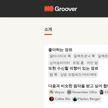
소개
좋아하는 장르
얼터너티브 록
일렉트로닉 록
일렉트
싱어송라이터
트립 홉
어반 팝
또한 수신할 의향이 있는 장르
팝 록
샹송 프랑세즈/바리에테
다음과 비슷한 음악을 받고 싶어 
Voyou
November Ultra
Cl
Coline Rio
Flavien Berger