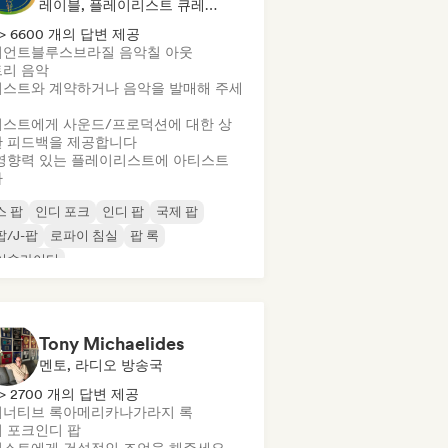
레이블, 플레이리스트 큐레이터, 사운드 전문가
> 6600 개의 답변 제공
비언트
블루스
브라질 음악
칠 아웃
리 음악
스트와 계약하거나 음악을 발매해 주세
스트에게 사운드/프로덕션에 대한 상
 피드백을 제공합니다
영향력 있는 플레이리스트에 아티스트
가
스 팝
인디 포크
인디 팝
국제 팝
팝/J-팝
로파이 침실
팝 록
어송라이터
Tony Michaelides
멘토, 라디오 방송국
> 2700 개의 답변 제공
너티브 록
아메리카나
가라지 록
 포크
인디 팝