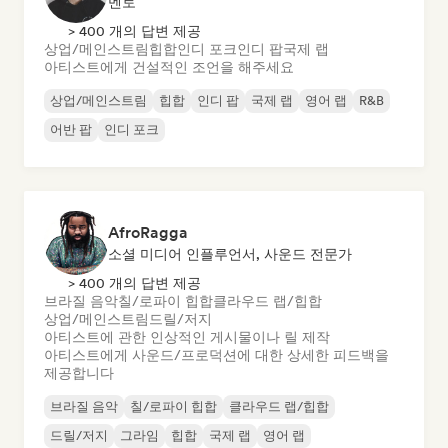
멘토
> 400 개의 답변 제공
상업/메인스트림
힙합
인디 포크
인디 팝
국제 랩
아티스트에게 건설적인 조언을 해주세요
상업/메인스트림
힙합
인디 팝
국제 랩
영어 랩
R&B
어반 팝
인디 포크
AfroRagga
소셜 미디어 인플루언서, 사운드 전문가
> 400 개의 답변 제공
브라질 음악
칠/로파이 힙합
클라우드 랩/힙합
상업/메인스트림
드릴/저지
아티스트에 관한 인상적인 게시물이나 릴 제작
아티스트에게 사운드/프로덕션에 대한 상세한 피드백을
제공합니다
브라질 음악
칠/로파이 힙합
클라우드 랩/힙합
드릴/저지
그라임
힙합
국제 랩
영어 랩