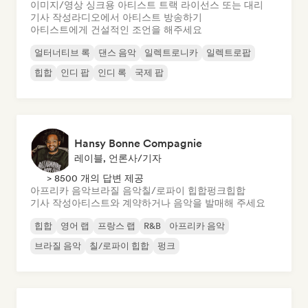
이미지/영상 싱크용 아티스트 트랙 라이선스 또는 대리
기사 작성
라디오에서 아티스트 방송하기
아티스트에게 건설적인 조언을 해주세요
얼터너티브 록
댄스 음악
일렉트로니카
일렉트로팝
힙합
인디 팝
인디 록
국제 팝
Hansy Bonne Compagnie
레이블, 언론사/기자
> 8500 개의 답변 제공
아프리카 음악
브라질 음악
칠/로파이 힙합
펑크
힙합
기사 작성
아티스트와 계약하거나 음악을 발매해 주세요
힙합
영어 랩
프랑스 랩
R&B
아프리카 음악
브라질 음악
칠/로파이 힙합
펑크