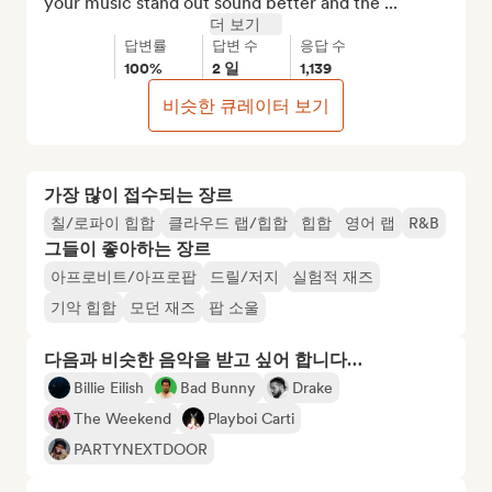
your music stand out sound better and the ...
더 보기
답변률
답변 수
응답 수
100%
2 일
1,139
비슷한 큐레이터 보기
가장 많이 접수되는 장르
칠/로파이 힙합
클라우드 랩/힙합
힙합
영어 랩
R&B
그들이 좋아하는 장르
아프로비트/아프로팝
드릴/저지
실험적 재즈
기악 힙합
모던 재즈
팝 소울
다음과 비슷한 음악을 받고 싶어 합니다…
Billie Eilish
Bad Bunny
Drake
The Weekend
Playboi Carti
PARTYNEXTDOOR