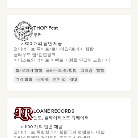
THOP Fest
부커
> 300 개의 답변 제공
얼터너티브 록
비트/로파이
칠/로파이 힙합
클라우드 랩/힙합
펑크
아티스트와 라이브 이벤트 기회를 연결해 드립니다
칠/로파이 힙합
클라우드 랩/힙합
그라임
힙합
기악 힙합
국제 랩
영어 랩
R&B
LOANE RECORDS
멘토, 플레이리스트 큐레이터
> 1100 개의 답변 제공
얼터너티브 록
힙합
기악 힙합
국제 랩
멜로딕 메탈
아티스트에게 건설적인 조언을 해주세요