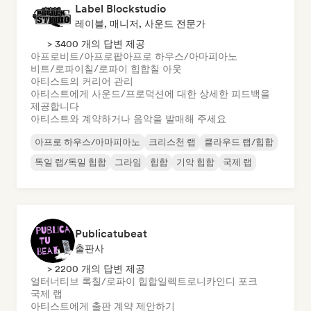
Label Blockstudio
레이블, 매니저, 사운드 전문가
> 3400 개의 답변 제공
아프로비트/아프로팝
아프로 하우스/아마피아노
비트/로파이
칠/로파이 힙합
칠 아웃
아티스트의 커리어 관리
아티스트에게 사운드/프로덕션에 대한 상세한 피드백을
제공합니다
아티스트와 계약하거나 음악을 발매해 주세요
아프로 하우스/아마피아노
크리스천 랩
클라우드 랩/힙합
독일 랩/독일 힙합
그라임
힙합
기악 힙합
국제 랩
Publicatubeat
출판사
> 2200 개의 답변 제공
얼터너티브 록
칠/로파이 힙합
일렉트로니카
인디 포크
국제 랩
아티스트에게 출판 계약 제안하기