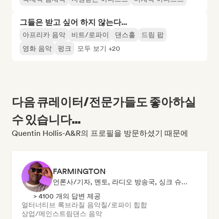
그들은 받고 싶어 하지 않는다...
아프리카 음악
비트/로파이
댄스홀
드림 팝
영화 음악
펑크
모두 보기 +20
다음 큐레이터/전문가들도 좋아하실
수 있습니다...
Quentin Hollis-A&R의 프로필을 방문하셨기 때문에
FARMINGTON
언론사/기자, 멘토, 라디오 방송국, 싱크 슈퍼바이저
> 4100 개의 답변 제공
얼터너티브 록
브라질 음악
칠/로파이 힙합
상업/메인스트림
댄스 음악