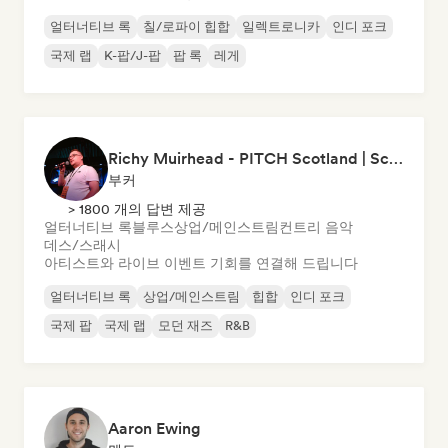
얼터너티브 록
칠/로파이 힙합
일렉트로니카
인디 포크
국제 랩
K-팝/J-팝
팝 록
레게
Richy Muirhead - PITCH Scotland | Scottish Alternative Music Awards (SAMA)
부커
> 1800 개의 답변 제공
얼터너티브 록
블루스
상업/메인스트림
컨트리 음악
데스/스래시
아티스트와 라이브 이벤트 기회를 연결해 드립니다
얼터너티브 록
상업/메인스트림
힙합
인디 포크
국제 팝
국제 랩
모던 재즈
R&B
Aaron Ewing