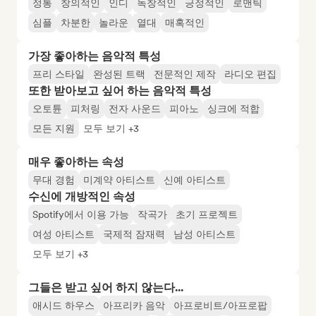
정통
창의적인
인디
독창적인
긍정적인
로맨틱
심플
차분한
놀라운
열대
매혹적인
가장 좋아하는 음악적 특성
프리 스타일
완성된 트랙
전문적인 제작
라디오 편집
또한 받아보고 싶어 하는 음악적 특성
오토튠
피처링
전자 사운드
피아노
싱크에 적합
모든 지원
모두 보기 +3
매우 좋아하는 속성
무대 경험
미계약 아티스트
신예 아티스트
수신에 개방적인 속성
Spotify에서 이용 가능
작곡가
초기 프로젝트
여성 아티스트
국제적 잠재력
남성 아티스트
모두 보기 +3
그들은 받고 싶어 하지 않는다...
애시드 하우스
아프리카 음악
아프로비트/아프로팝