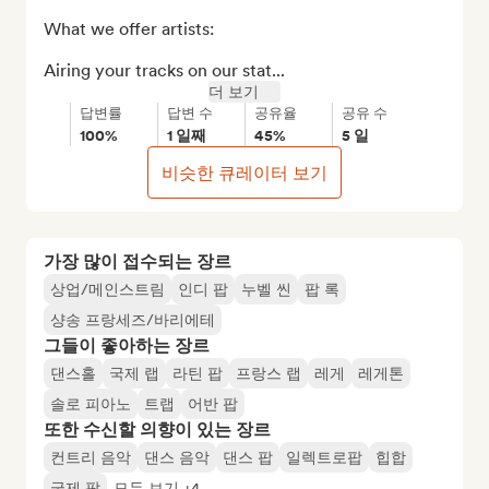
What we offer artists:

Airing your tracks on our stat...
더 보기
답변률
답변 수
공유율
공유 수
100%
1 일째
45%
5 일
비슷한 큐레이터 보기
가장 많이 접수되는 장르
상업/메인스트림
인디 팝
누벨 씬
팝 록
샹송 프랑세즈/바리에테
그들이 좋아하는 장르
댄스홀
국제 랩
라틴 팝
프랑스 랩
레게
레게톤
솔로 피아노
트랩
어반 팝
또한 수신할 의향이 있는 장르
컨트리 음악
댄스 음악
댄스 팝
일렉트로팝
힙합
국제 팝
모두 보기 +4