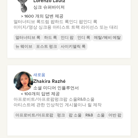
Lorenzo Lautz
싱크 슈퍼바이저
> 1600 개의 답변 제공
얼터너티브 록
드림 팝
하드 록
인디 팝
인디 록
이미지/영상 싱크용 아티스트 트랙 라이선스 또는 대리
얼터너티브 록
하드 록
인디 팝
인디 록
메탈/헤비 메탈
뉴 웨이브
포스트 펑크
사이키델릭 록
새로움
Zhakira Razhé
소셜 미디어 인플루언서
< 100개의 답변 제공
아프로비트/아프로팝
펑크
팝 소울
R&B
소울
아티스트에 관한 인상적인 게시물이나 릴 제작
아프로비트/아프로팝
펑크
팝 소울
R&B
소울
어반 팝