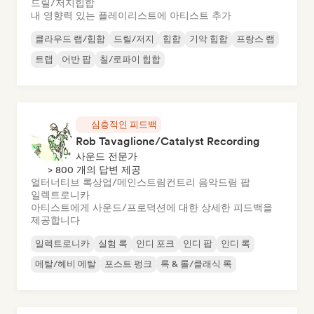
드릴/저지
힙합
내 영향력 있는 플레이리스트에 아티스트 추가
클라우드 랩/힙합
드릴/저지
힙합
기악 힙합
프랑스 랩
트랩
어반 팝
칠/로파이 힙합
심층적인 피드백
Rob Tavaglione/Catalyst Recording
사운드 전문가
> 800 개의 답변 제공
얼터너티브 록
상업/메인스트림
컨트리 음악
드림 팝
일렉트로니카
아티스트에게 사운드/프로덕션에 대한 상세한 피드백을
제공합니다
일렉트로니카
실험 록
인디 포크
인디 팝
인디 록
메탈/헤비 메탈
포스트 펑크
록 & 롤/클래식 록