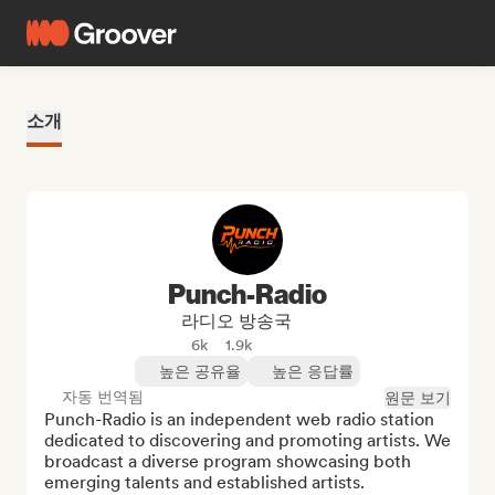
소개
Punch-Radio
라디오 방송국
6k
1.9k
높은 공유율
높은 응답률
자동 번역됨
원문 보기
Punch-Radio is an independent web radio station 
dedicated to discovering and promoting artists. We 
broadcast a diverse program showcasing both 
emerging talents and established artists.
