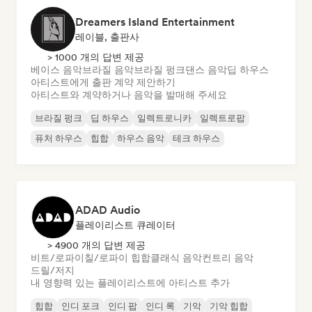
Dreamers Island Entertainment
레이블, 출판사
> 1000 개의 답변 제공
베이스 음악
브라질 음악
브라질 펑크
댄스 음악
딥 하우스
아티스트에게 출판 계약 제안하기
아티스트와 계약하거나 음악을 발매해 주세요
브라질 펑크
딥 하우스
일렉트로니카
일렉트로팝
퓨처 하우스
힙합
하우스 음악
테크 하우스
ADAD Audio
플레이리스트 큐레이터
> 4900 개의 답변 제공
비트/로파이
칠/로파이 힙합
클래식 음악
컨트리 음악
드릴/저지
내 영향력 있는 플레이리스트에 아티스트 추가
힙합
인디 포크
인디 팝
인디 록
기악
기악 힙합