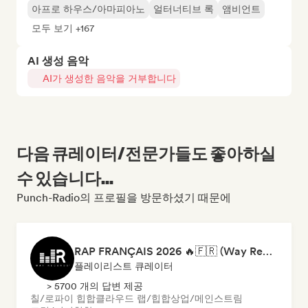
아프로 하우스/아마피아노
얼터너티브 록
앰비언트
모두 보기 +167
AI 생성 음악
AI가 생성한 음악을 거부합니다
다음 큐레이터/전문가들도 좋아하실
수 있습니다...
Punch-Radio의 프로필을 방문하셨기 때문에
RAP FRANÇAIS 2026 🔥🇫🇷 (Way Records)
플레이리스트 큐레이터
> 5700 개의 답변 제공
칠/로파이 힙합
클라우드 랩/힙합
상업/메인스트림