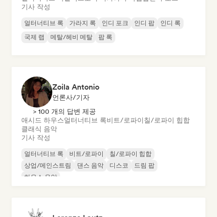
기사 작성
얼터너티브 록
가라지 록
인디 포크
인디 팝
인디 록
국제 랩
메탈/헤비 메탈
팝 록
Zoila Antonio
언론사/기자
> 100 개의 답변 제공
애시드 하우스
얼터너티브 록
비트/로파이
칠/로파이 힙합
클래식 음악
기사 작성
얼터너티브 록
비트/로파이
칠/로파이 힙합
상업/메인스트림
댄스 음악
디스코
드림 팝
하우스 음악