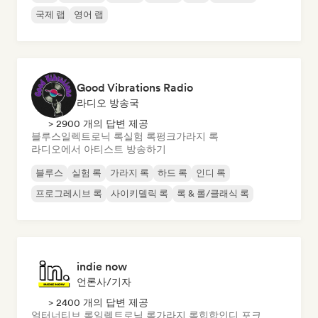
국제 랩
영어 랩
Good Vibrations Radio
라디오 방송국
> 2900 개의 답변 제공
블루스
일렉트로닉 록
실험 록
펑크
가라지 록
라디오에서 아티스트 방송하기
블루스
실험 록
가라지 록
하드 록
인디 록
프로그레시브 록
사이키델릭 록
록 & 롤/클래식 록
indie now
언론사/기자
> 2400 개의 답변 제공
얼터너티브 록
일렉트로닉 록
가라지 록
힙합
인디 포크