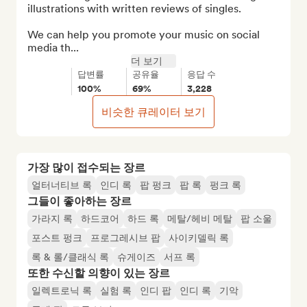
illustrations with written reviews of singles.

We can help you promote your music on social 
media th...
더 보기
답변률
공유율
응답 수
100%
69%
3,228
비슷한 큐레이터 보기
가장 많이 접수되는 장르
얼터너티브 록
인디 록
팝 펑크
팝 록
펑크 록
그들이 좋아하는 장르
가라지 록
하드코어
하드 록
메탈/헤비 메탈
팝 소울
포스트 펑크
프로그레시브 팝
사이키델릭 록
록 & 롤/클래식 록
슈게이즈
서프 록
또한 수신할 의향이 있는 장르
일렉트로닉 록
실험 록
인디 팝
인디 록
기악