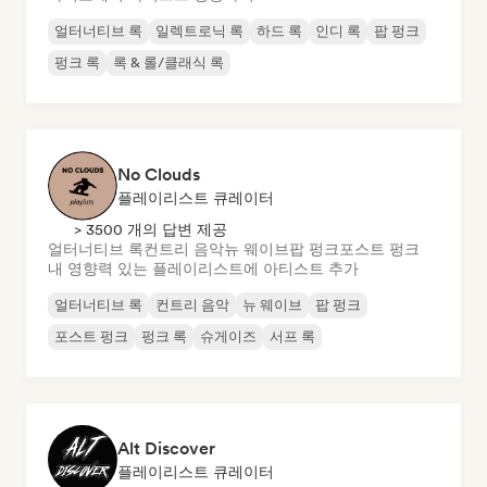
얼터너티브 록
일렉트로닉 록
하드 록
인디 록
팝 펑크
펑크 록
록 & 롤/클래식 록
No Clouds
플레이리스트 큐레이터
> 3500 개의 답변 제공
얼터너티브 록
컨트리 음악
뉴 웨이브
팝 펑크
포스트 펑크
내 영향력 있는 플레이리스트에 아티스트 추가
얼터너티브 록
컨트리 음악
뉴 웨이브
팝 펑크
포스트 펑크
펑크 록
슈게이즈
서프 록
Alt Discover
플레이리스트 큐레이터