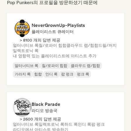
Pop Punkers의 프로필을 방문하셨기 때문에
NeverGrownUp-Playlists
플레이리스트 큐레이터
> 8100 개의 답변 제공
얼터너티브 록
칠/로파이 힙합
클라우드 랩/힙합
드릴/저지
일렉트로닉 록
내 영향력 있는 플레이리스트에 아티스트 추가
얼터너티브 록
칠/로파이 힙합
클라우드 랩/힙합
가라지 록
힙합
인디 록
팝 펑크
펑크 록
Black Parade
라디오 방송국
> 2600 개의 답변 제공
얼터너티브 록
일렉트로닉 록
하드 록
인디 록
팝 펑크
라디오에서 아티스트 방송하기