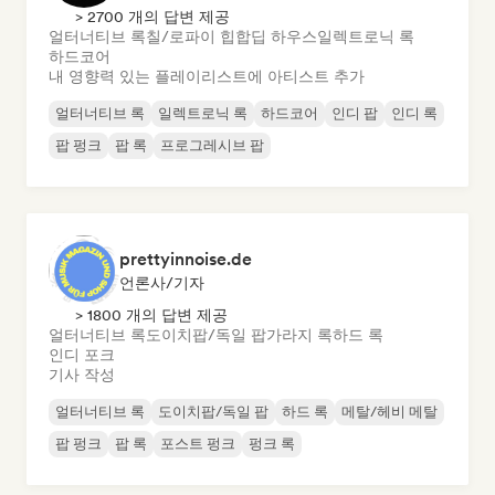
> 2700 개의 답변 제공
얼터너티브 록
칠/로파이 힙합
딥 하우스
일렉트로닉 록
하드코어
내 영향력 있는 플레이리스트에 아티스트 추가
얼터너티브 록
일렉트로닉 록
하드코어
인디 팝
인디 록
팝 펑크
팝 록
프로그레시브 팝
prettyinnoise.de
언론사/기자
> 1800 개의 답변 제공
얼터너티브 록
도이치팝/독일 팝
가라지 록
하드 록
인디 포크
기사 작성
얼터너티브 록
도이치팝/독일 팝
하드 록
메탈/헤비 메탈
팝 펑크
팝 록
포스트 펑크
펑크 록