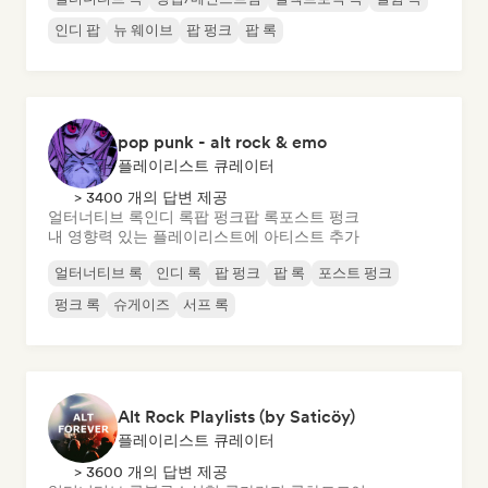
인디 팝
뉴 웨이브
팝 펑크
팝 록
pop punk - alt rock & emo
플레이리스트 큐레이터
> 3400 개의 답변 제공
얼터너티브 록
인디 록
팝 펑크
팝 록
포스트 펑크
내 영향력 있는 플레이리스트에 아티스트 추가
얼터너티브 록
인디 록
팝 펑크
팝 록
포스트 펑크
펑크 록
슈게이즈
서프 록
Alt Rock Playlists (by Saticöy)
플레이리스트 큐레이터
> 3600 개의 답변 제공