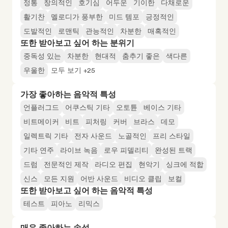
정통
창의적인
호기심
어두운
기이한
다채로운
활기찬
멜로디가 풍부한
미드 템포
긍정적인
도발적인
로맨틱
관능적인
차분한
매혹적인
또한 받아보고 싶어 하는 분위기
중독성 있는
차분한
현대적
춤추기 좋은
색다른
우울한
모두 보기 +25
가장 좋아하는 음악적 특성
언플러그드
어쿠스틱 기타
오토튠
베이스 기타
비트메이커
비트
피처링
커버
브라스
데모
일렉트릭 기타
전자 사운드
노골적인
프리 스타일
기타 연주
라이브 녹음
로우 피델리티
완성된 트랙
드럼
전문적인 제작
라디오 편집
현악기
싱크에 적합
신스
모든 지원
어반 사운드
비디오 클립
보컬
또한 받아보고 싶어 하는 음악적 특성
테스트
피아노
리믹스
매우 좋아하는 속성