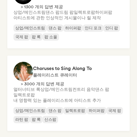
> 1300 개의 답변 제공
상업/메인스트림
댄스 팝
드림 팝
일렉트로팝
하이퍼팝
아티스트에 관한 인상적인 게시물이나 릴 제작
상업/메인스트림
댄스 팝
하이퍼팝
인디 포크
인디 팝
국제 팝
팝 록
팝 소울
Choruses to Sing Along To
플레이리스트 큐레이터
> 3000 개의 답변 제공
얼터너티브 록
상업/메인스트림
컨트리 음악
댄스 팝
일렉트로팝
내 영향력 있는 플레이리스트에 아티스트 추가
상업/메인스트림
댄스 팝
일렉트로팝
하이퍼팝
국제 팝
라틴 팝
팝 록
신스팝