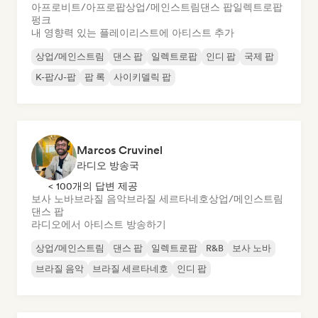
아프로비트/아프로팝
상업/메인스트림
댄스 팝
일렉트로팝
펑크
내 영향력 있는 플레이리스트에 아티스트 추가
상업/메인스트림
댄스 팝
일렉트로팝
인디 팝
국제 팝
K-팝/J-팝
팝 록
사이키델릭 팝
Marcos Cruvinel
라디오 방송국
< 100개의 답변 제공
보사 노바
브라질 음악
브라질 세르타네호
상업/메인스트림
댄스 팝
라디오에서 아티스트 방송하기
상업/메인스트림
댄스 팝
일렉트로팝
R&B
보사 노바
브라질 음악
브라질 세르타네호
인디 팝