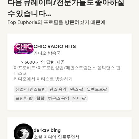
다음 큐레이터/전문가들도 좋아하실
수 있습니다...
Pop Euphoria의 프로필을 방문하셨기 때문에
CHIC RADIO HITS
라디오 방송국
> 6600 개의 답변 제공
아프로비트/아프로팝
상업/메인스트림
댄스 음악
댄스 팝
디스코
라디오에서 아티스트 방송하기
상업/메인스트림
댄스 음악
댄스 팝
일렉트로팝
프렌치 팝
힙합
하우스 음악
인디 팝
darkzvibing
소셜 미디어 인플루언서