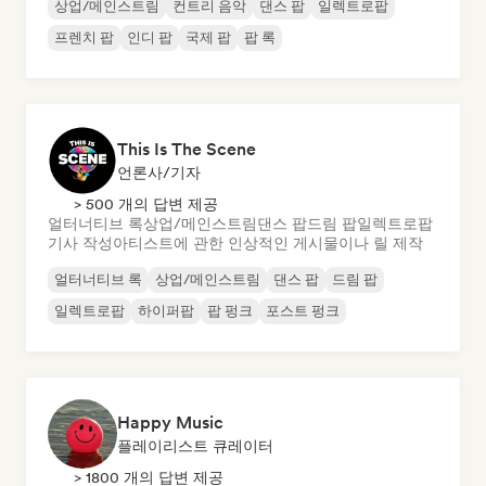
상업/메인스트림
컨트리 음악
댄스 팝
일렉트로팝
프렌치 팝
인디 팝
국제 팝
팝 록
This Is The Scene
언론사/기자
> 500 개의 답변 제공
얼터너티브 록
상업/메인스트림
댄스 팝
드림 팝
일렉트로팝
기사 작성
아티스트에 관한 인상적인 게시물이나 릴 제작
얼터너티브 록
상업/메인스트림
댄스 팝
드림 팝
일렉트로팝
하이퍼팝
팝 펑크
포스트 펑크
Happy Music
플레이리스트 큐레이터
> 1800 개의 답변 제공