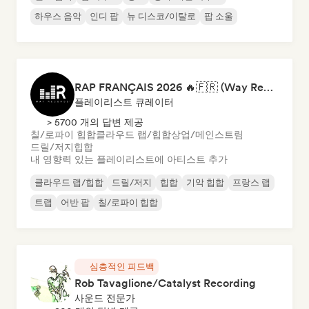
하우스 음악
인디 팝
뉴 디스코/이탈로
팝 소울
RAP FRANÇAIS 2026 🔥🇫🇷 (Way Records)
플레이리스트 큐레이터
> 5700 개의 답변 제공
칠/로파이 힙합
클라우드 랩/힙합
상업/메인스트림
드릴/저지
힙합
내 영향력 있는 플레이리스트에 아티스트 추가
클라우드 랩/힙합
드릴/저지
힙합
기악 힙합
프랑스 랩
트랩
어반 팝
칠/로파이 힙합
심층적인 피드백
Rob Tavaglione/Catalyst Recording
사운드 전문가