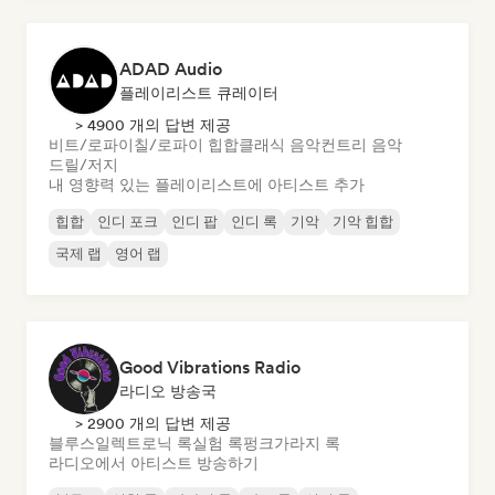
ADAD Audio
플레이리스트 큐레이터
> 4900 개의 답변 제공
비트/로파이
칠/로파이 힙합
클래식 음악
컨트리 음악
드릴/저지
내 영향력 있는 플레이리스트에 아티스트 추가
힙합
인디 포크
인디 팝
인디 록
기악
기악 힙합
국제 랩
영어 랩
Good Vibrations Radio
라디오 방송국
> 2900 개의 답변 제공
블루스
일렉트로닉 록
실험 록
펑크
가라지 록
라디오에서 아티스트 방송하기