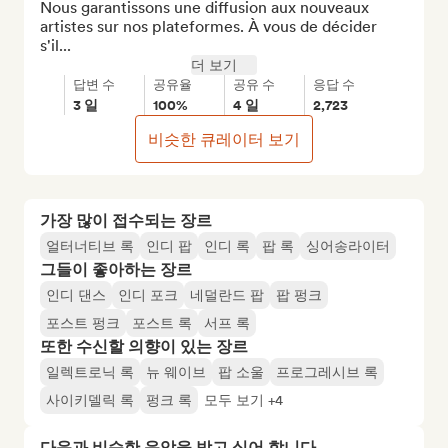
Nous garantissons une diffusion aux nouveaux 
artistes sur nos plateformes. À vous de décider 
s'il...
더 보기
답변 수
공유율
공유 수
응답 수
3 일
100%
4 일
2,723
비슷한 큐레이터 보기
가장 많이 접수되는 장르
얼터너티브 록
인디 팝
인디 록
팝 록
싱어송라이터
그들이 좋아하는 장르
인디 댄스
인디 포크
네덜란드 팝
팝 펑크
포스트 펑크
포스트 록
서프 록
또한 수신할 의향이 있는 장르
일렉트로닉 록
뉴 웨이브
팝 소울
프로그레시브 록
사이키델릭 록
펑크 록
모두 보기 +4
다음과 비슷한 음악을 받고 싶어 합니다…