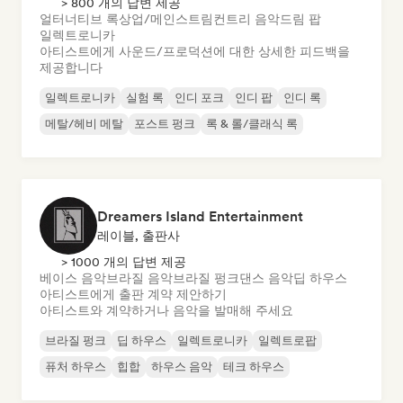
> 800 개의 답변 제공
얼터너티브 록
상업/메인스트림
컨트리 음악
드림 팝
일렉트로니카
아티스트에게 사운드/프로덕션에 대한 상세한 피드백을
제공합니다
일렉트로니카
실험 록
인디 포크
인디 팝
인디 록
메탈/헤비 메탈
포스트 펑크
록 & 롤/클래식 록
Dreamers Island Entertainment
레이블, 출판사
> 1000 개의 답변 제공
베이스 음악
브라질 음악
브라질 펑크
댄스 음악
딥 하우스
아티스트에게 출판 계약 제안하기
아티스트와 계약하거나 음악을 발매해 주세요
브라질 펑크
딥 하우스
일렉트로니카
일렉트로팝
퓨처 하우스
힙합
하우스 음악
테크 하우스