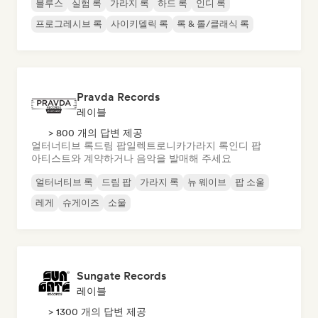
블루스
실험 록
가라지 록
하드 록
인디 록
프로그레시브 록
사이키델릭 록
록 & 롤/클래식 록
Pravda Records
레이블
> 800 개의 답변 제공
얼터너티브 록
드림 팝
일렉트로니카
가라지 록
인디 팝
아티스트와 계약하거나 음악을 발매해 주세요
얼터너티브 록
드림 팝
가라지 록
뉴 웨이브
팝 소울
레게
슈게이즈
소울
Sungate Records
레이블
> 1300 개의 답변 제공