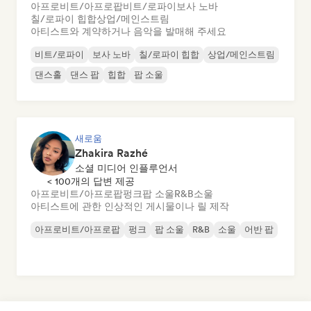
아프로비트/아프로팝
비트/로파이
보사 노바
칠/로파이 힙합
상업/메인스트림
아티스트와 계약하거나 음악을 발매해 주세요
비트/로파이
보사 노바
칠/로파이 힙합
상업/메인스트림
댄스홀
댄스 팝
힙합
팝 소울
새로움
Zhakira Razhé
소셜 미디어 인플루언서
< 100개의 답변 제공
아프로비트/아프로팝
펑크
팝 소울
R&B
소울
아티스트에 관한 인상적인 게시물이나 릴 제작
아프로비트/아프로팝
펑크
팝 소울
R&B
소울
어반 팝