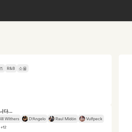
즈
R&B
소울
합니다…
ill Withers
D'Angelo
Raul Midón
Vulfpeck
+12