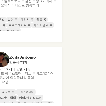
루스
일렉트로닉 록
실험 록
펑크
가라지 록
오에서 아티스트 방송하기
루스
실험 록
가라지 록
하드 록
디 록
프로그레시브 록
사이키델릭 록
& 롤/클래식 록
Zoila Antonio
언론사/기자
> 100 개의 답변 제공
드 하우스
얼터너티브 록
비트/로파이
로파이 힙합
클래식 음악
 작성
터너티브 록
비트/로파이
/로파이 힙합
상업/메인스트림
스 음악
디스코
드림 팝
하우스 음악