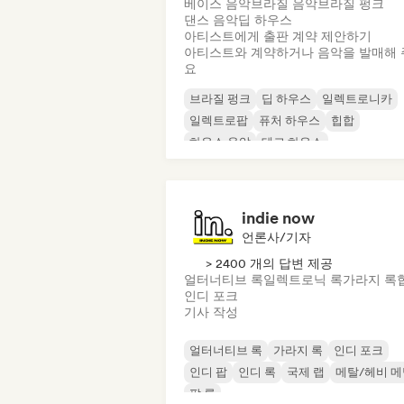
베이스 음악
브라질 음악
브라질 펑크
댄스 음악
딥 하우스
아티스트에게 출판 계약 제안하기
아티스트와 계약하거나 음악을 발매해 
요
브라질 펑크
딥 하우스
일렉트로니카
일렉트로팝
퓨처 하우스
힙합
하우스 음악
테크 하우스
indie now
언론사/기자
> 2400 개의 답변 제공
얼터너티브 록
일렉트로닉 록
가라지 록
인디 포크
기사 작성
얼터너티브 록
가라지 록
인디 포크
인디 팝
인디 록
국제 랩
메탈/헤비 
팝 록