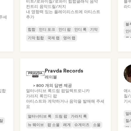
비트/로파이
칠/로파이 힙합
클래식 음악
블
컨트리 음악
드릴/저지
라디
내 영향력 있는 플레이리스트에 아티스트
주세
추가
블
힙합
인디 포크
인디 팝
인디 록
기악
인
기악 힙합
국제 랩
영어 랩
록 
Pravda Records
레이블
> 800 개의 답변 제공
힙합
얼터너티브 록
드림 팝
일렉트로니카
애시
가라지 록
인디 팝
칠/
아티스트와 계약하거나 음악을 발매해 주세
기사
요
얼
얼터너티브 록
드림 팝
가라지 록
메탈
칠
뉴 웨이브
팝 소울
레게
슈게이즈
소울
댄