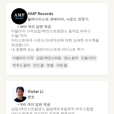
AMP Records
플레이리스트 큐레이터, 사운드 전문가
> 600 개의 답변 제공
이탈리아 가곡
상업/메인스트림
댄스 음악
딥 하우스
드릴/저지
아티스트에게 사운드/프로덕션에 대한 상세한 피드백을
제공합니다
내 영향력 있는 플레이리스트에 아티스트 추가
이탈리아 가곡
상업/메인스트림
댄스 음악
드릴/저지
하우스 음악
인디 팝
트랩
어반 팝
Victor Li
멘토
> 100 개의 답변 제공
상업/메인스트림
댄스 팝
일렉트로팝
퓨처 하우스
힙합
아티스트에게 건설적인 조언을 해주세요