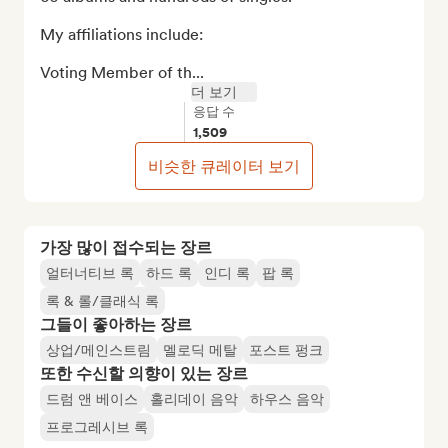
My affiliations include: 

Voting Member of th...
더 보기
응답 수
1,509
비슷한 큐레이터 보기
가장 많이 접수되는 장르
얼터너티브 록
하드 록
인디 록
팝 록
록 & 롤/클래식 록
그들이 좋아하는 장르
상업/메인스트림
멜로딕 메탈
포스트 펑크
또한 수신할 의향이 있는 장르
드럼 앤 베이스
홀리데이 음악
하우스 음악
프로그레시브 록