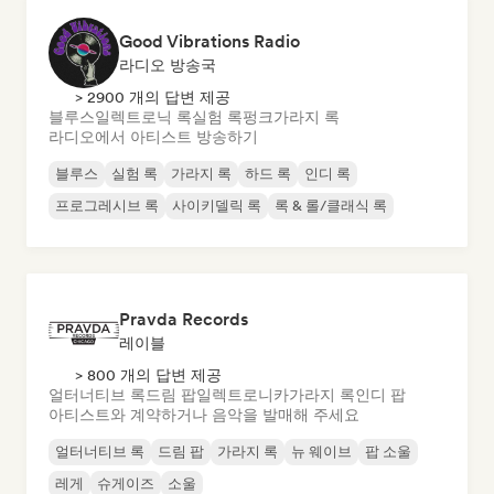
Good Vibrations Radio
라디오 방송국
> 2900 개의 답변 제공
블루스
일렉트로닉 록
실험 록
펑크
가라지 록
라디오에서 아티스트 방송하기
블루스
실험 록
가라지 록
하드 록
인디 록
프로그레시브 록
사이키델릭 록
록 & 롤/클래식 록
Pravda Records
레이블
> 800 개의 답변 제공
얼터너티브 록
드림 팝
일렉트로니카
가라지 록
인디 팝
아티스트와 계약하거나 음악을 발매해 주세요
얼터너티브 록
드림 팝
가라지 록
뉴 웨이브
팝 소울
레게
슈게이즈
소울