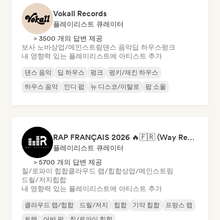
Vokall Records
플레이리스트 큐레이터
> 3500 개의 답변 제공
보사 노바
상업/메인스트림
댄스 음악
딥 하우스
펑크
내 영향력 있는 플레이리스트에 아티스트 추가
댄스 음악
딥 하우스
펑크
펑키/재킨 하우스
하우스 음악
인디 팝
뉴 디스코/이탈로
팝 소울
RAP FRANÇAIS 2026 🔥🇫🇷 (Way Records)
플레이리스트 큐레이터
> 5700 개의 답변 제공
칠/로파이 힙합
클라우드 랩/힙합
상업/메인스트림
드릴/저지
힙합
내 영향력 있는 플레이리스트에 아티스트 추가
클라우드 랩/힙합
드릴/저지
힙합
기악 힙합
프랑스 랩
트랩
어반 팝
칠/로파이 힙합