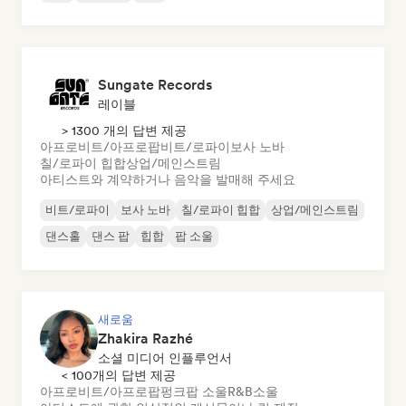
Sungate Records
레이블
> 1300 개의 답변 제공
아프로비트/아프로팝
비트/로파이
보사 노바
칠/로파이 힙합
상업/메인스트림
아티스트와 계약하거나 음악을 발매해 주세요
비트/로파이
보사 노바
칠/로파이 힙합
상업/메인스트림
댄스홀
댄스 팝
힙합
팝 소울
새로움
Zhakira Razhé
소셜 미디어 인플루언서
< 100개의 답변 제공
아프로비트/아프로팝
펑크
팝 소울
R&B
소울