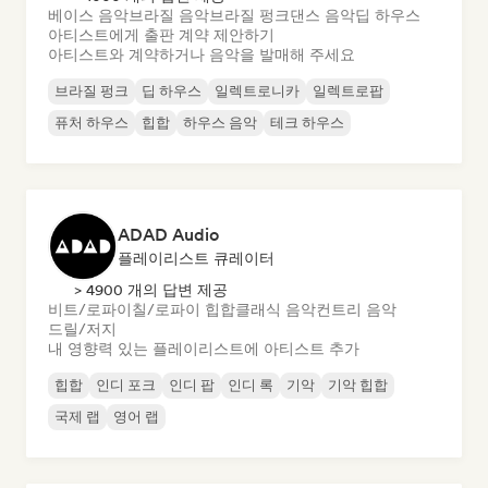
베이스 음악
브라질 음악
브라질 펑크
댄스 음악
딥 하우스
아티스트에게 출판 계약 제안하기
아티스트와 계약하거나 음악을 발매해 주세요
브라질 펑크
딥 하우스
일렉트로니카
일렉트로팝
퓨처 하우스
힙합
하우스 음악
테크 하우스
ADAD Audio
플레이리스트 큐레이터
> 4900 개의 답변 제공
비트/로파이
칠/로파이 힙합
클래식 음악
컨트리 음악
드릴/저지
내 영향력 있는 플레이리스트에 아티스트 추가
힙합
인디 포크
인디 팝
인디 록
기악
기악 힙합
국제 랩
영어 랩