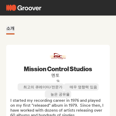
소개
Mission Control Studios
멘토
1k
최고의 큐레이터/전문가
매우 영향력 있음
높은 공유율
I started my recording career in 1976 and played 
on my first "released" album in 1979.  Since then, I 
have worked with dozens of artists releasing over 
60 albums and hundreds of singles.  
