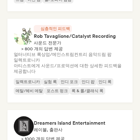
심층적인 피드백
Rob Tavaglione/Catalyst Recording
사운드 전문가
> 800 개의 답변 제공
얼터너티브 록
상업/메인스트림
컨트리 음악
드림 팝
일렉트로니카
아티스트에게 사운드/프로덕션에 대한 상세한 피드백을
제공합니다
일렉트로니카
실험 록
인디 포크
인디 팝
인디 록
메탈/헤비 메탈
포스트 펑크
록 & 롤/클래식 록
Dreamers Island Entertainment
레이블, 출판사
> 1000 개의 답변 제공