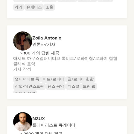
레게
슈게이즈
소울
Zoila Antonio
언론사/기자
> 100 개의 답변 제공
애시드 하우스
얼터너티브 록
비트/로파이
칠/로파이 힙합
클래식 음악
기사 작성
얼터너티브 록
비트/로파이
칠/로파이 힙합
상업/메인스트림
댄스 음악
디스코
드림 팝
하우스 음악
N3UX
플레이리스트 큐레이터
> 2800 개의 답변 제공