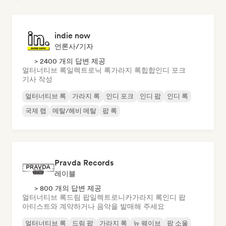
indie now
언론사/기자
> 2400 개의 답변 제공
얼터너티브 록
일렉트로닉 록
가라지 록
힙합
인디 포크
기사 작성
얼터너티브 록
가라지 록
인디 포크
인디 팝
인디 록
국제 랩
메탈/헤비 메탈
팝 록
Pravda Records
레이블
> 800 개의 답변 제공
얼터너티브 록
드림 팝
일렉트로니카
가라지 록
인디 팝
아티스트와 계약하거나 음악을 발매해 주세요
얼터너티브 록
드림 팝
가라지 록
뉴 웨이브
팝 소울