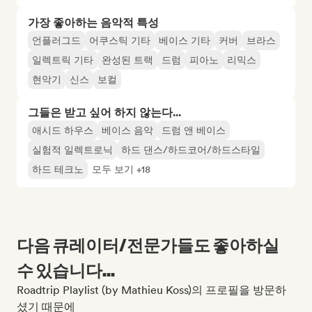
가장 좋아하는 음악적 특성
언플러그드
어쿠스틱 기타
베이스 기타
커버
브라스
일렉트릭 기타
완성된 트랙
드럼
피아노
리믹스
현악기
신스
보컬
그들은 받고 싶어 하지 않는다...
애시드 하우스
베이스 음악
드럼 앤 베이스
실험적 일렉트로닉
하드 댄스/하드코어/하드스타일
하드 테크노
모두 보기 +18
다음 큐레이터/전문가들도 좋아하실
수 있습니다...
Roadtrip Playlist (by Mathieu Koss)의 프로필을 방문하
셨기 때문에