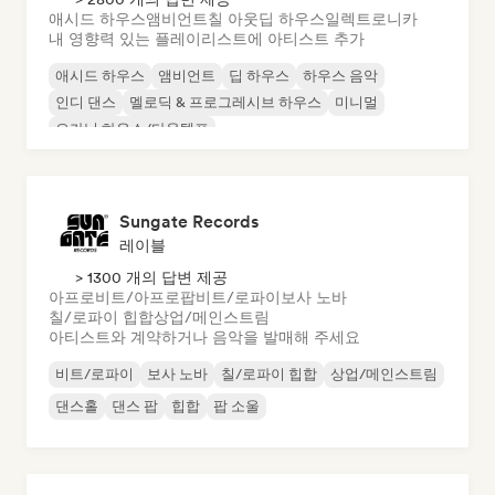
애시드 하우스
앰비언트
칠 아웃
딥 하우스
일렉트로니카
내 영향력 있는 플레이리스트에 아티스트 추가
애시드 하우스
앰비언트
딥 하우스
하우스 음악
인디 댄스
멜로딕 & 프로그레시브 하우스
미니멀
오가닉 하우스/다운템포
Sungate Records
레이블
> 1300 개의 답변 제공
아프로비트/아프로팝
비트/로파이
보사 노바
칠/로파이 힙합
상업/메인스트림
아티스트와 계약하거나 음악을 발매해 주세요
비트/로파이
보사 노바
칠/로파이 힙합
상업/메인스트림
댄스홀
댄스 팝
힙합
팝 소울