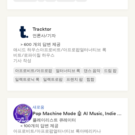
Tracktor
언론사/기자
> 600 개의 답변 제공
애시드 하우스
아프로비트/아프로팝
얼터너티브 록
비트/로파이
칠 하우스
기사 작성
아프로비트/아프로팝
얼터너티브 록
댄스 음악
드림 팝
일렉트로닉 록
일렉트로팝
프렌치 팝
힙합
새로움
Pop Machine Mode 🤖 AI Music, Indie Pop & Dream Pop
플레이리스트 큐레이터
< 100개의 답변 제공
아프로비트/아프로팝
얼터너티브 록
아메리카나