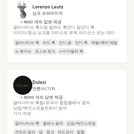
Lorenzo Lautz
싱크 슈퍼바이저
> 1600 개의 답변 제공
얼터너티브 록
드림 팝
하드 록
인디 팝
인디 록
이미지/영상 싱크용 아티스트 트랙 라이선스 또는 대리
얼터너티브 록
하드 록
인디 팝
인디 록
메탈/헤비 메탈
뉴 웨이브
포스트 펑크
사이키델릭 록
Dulaxi
언론사/기자
> 3000 개의 답변 제공
얼터너티브 록
칠/로파이 힙합
클래식 음악
상업/메인스트림
컨트리 음악
기사 작성
얼터너티브 록
클래식 음악
상업/메인스트림
컨트리 음악
덥
펑크
하드코어
힙합