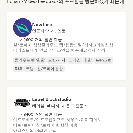
Lohan - Video Feedback의 프로필을 방문하셨기 때문에
NewTone
언론사/기자, 멘토
> 2600 개의 답변 제공
칠/로파이 힙합
클라우드 랩/힙합
드릴/저지
그라임
힙합
아티스트에게 건설적인 조언을 해주세요
기사 작성
클라우드 랩/힙합
드릴/저지
그라임
힙합
프랑스 랩
R&B
트랩
칠/로파이 힙합
Label Blockstudio
레이블, 매니저, 사운드 전문가
> 3400 개의 답변 제공
아프로비트/아프로팝
아프로 하우스/아마피아노
비트/로파이
칠/로파이 힙합
칠 아웃
아티스트의 커리어 관리