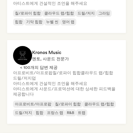
아티스트에게 건설적인 조언을 해주세요
칠/로파이 힙합
클라우드 랩/힙합
드릴/저지
그라임
힙합
기악 힙합
누벨 씬
영어 랩
Kronos Music
멘토, 사운드 전문가
< 100개의 답변 제공
아프로비트/아프로팝
칠/로파이 힙합
클라우드 랩/힙합
드릴/저지
덥
아티스트에게 건설적인 조언을 해주세요
아티스트에게 사운드/프로덕션에 대한 상세한 피드백을
제공합니다
아프로비트/아프로팝
칠/로파이 힙합
클라우드 랩/힙합
드릴/저지
힙합
프랑스 랩
R&B
트랩