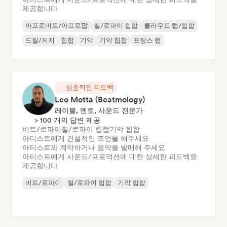
제공합니다
아프로비트/아프로팝
칠/로파이 힙합
클라우드 랩/힙합
드릴/저지
힙합
기악
기악 힙합
프랑스 랩
심층적인 피드백
Leo Motta (Beatmology)
레이블, 멘토, 사운드 전문가
> 100 개의 답변 제공
비트/로파이
칠/로파이 힙합
기악 힙합
아티스트에게 건설적인 조언을 해주세요
아티스트와 계약하거나 음악을 발매해 주세요
아티스트에게 사운드/프로덕션에 대한 상세한 피드백을
제공합니다
비트/로파이
칠/로파이 힙합
기악 힙합