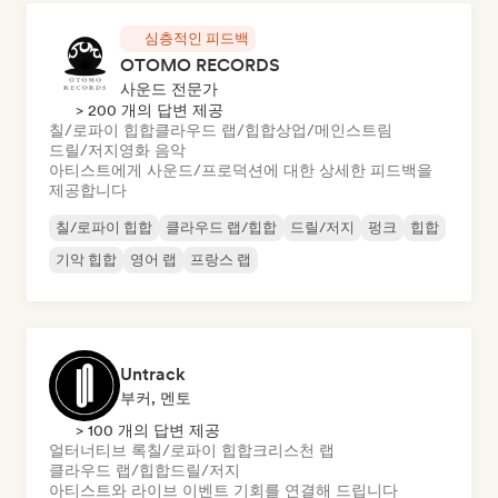
심층적인 피드백
OTOMO RECORDS
사운드 전문가
> 200 개의 답변 제공
칠/로파이 힙합
클라우드 랩/힙합
상업/메인스트림
드릴/저지
영화 음악
아티스트에게 사운드/프로덕션에 대한 상세한 피드백을
제공합니다
칠/로파이 힙합
클라우드 랩/힙합
드릴/저지
펑크
힙합
기악 힙합
영어 랩
프랑스 랩
Untrack
부커, 멘토
> 100 개의 답변 제공
얼터너티브 록
칠/로파이 힙합
크리스천 랩
클라우드 랩/힙합
드릴/저지
아티스트와 라이브 이벤트 기회를 연결해 드립니다