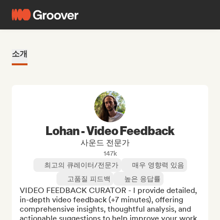
소개
Lohan - Video Feedback
사운드 전문가
147k
최고의 큐레이터/전문가
매우 영향력 있음
고품질 피드백
높은 응답률
VIDEO FEEDBACK CURATOR - I provide detailed, 
in-depth video feedback (+7 minutes), offering 
comprehensive insights, thoughtful analysis, and 
actionable suggestions to help improve your work.
