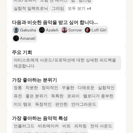
비트/로파이
드럼 앤 베이스
덥
덥스텝
실험적 일렉트로닉
그라임
모두 보기 +4
다음과 비슷한 음악을 받고 싶어 합니다…
Gakusha
Azaleh
Sorrow
Lofi Girl
Amanati
주요 기회
아티스트에게 사운드/프로덕션에 대한 상세한 피드백을
제공합니다
가장 좋아하는 분위기
정통
차분한
창의적인
우울한
다채로운
실험적인
퓨전
좋은 분위기
독특한
로파이
멜로디가 풍부한
미드 템포
독창적인
편안한
언더그라운드
가장 좋아하는 음악적 특성
언플러그드
비트메이커
비트
피처링
전자 사운드