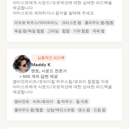
아티스트에게 사운드/프로덕션에 대한 상세한 피드백을
제공합니다
아티스트와 계약하거나 음악을 발매해 주세요
아프로 하우스/아마피아노
크리스천 랩
클라우드 랩/힙합
독일 랩/독일 힙합
그라임
힙합
기악 힙합
국제 랩
심층적인 피드백
Maddy K
멘토, 사운드 전문가
> 500 개의 답변 제공
앰비언트
비트/로파이
칠 하우스
칠/로파이 힙합
칠 아웃
아티스트에게 사운드/프로덕션에 대한 상세한 피드백을
제공합니다
앰비언트
비트/로파이
칠 하우스
칠 아웃
클라우드 랩/힙합
상업/메인스트림
댄스 팝
드림 팝