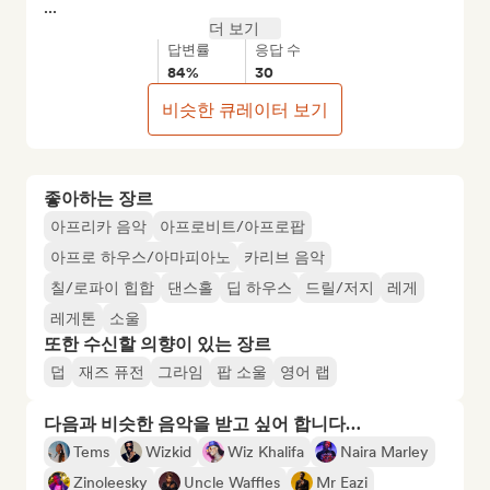
...
더 보기
답변률
응답 수
84%
30
비슷한 큐레이터 보기
좋아하는 장르
아프리카 음악
아프로비트/아프로팝
아프로 하우스/아마피아노
카리브 음악
칠/로파이 힙합
댄스홀
딥 하우스
드릴/저지
레게
레게톤
소울
또한 수신할 의향이 있는 장르
덥
재즈 퓨전
그라임
팝 소울
영어 랩
다음과 비슷한 음악을 받고 싶어 합니다…
Tems
Wizkid
Wiz Khalifa
Naira Marley
Zinoleesky
Uncle Waffles
Mr Eazi