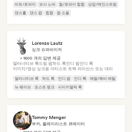
비트/로파이
보사 노바
칠/로파이 힙합
상업/메인스트림
댄스홀
댄스 팝
힙합
팝 소울
Lorenzo Lautz
싱크 슈퍼바이저
> 1600 개의 답변 제공
얼터너티브 록
드림 팝
하드 록
인디 팝
인디 록
이미지/영상 싱크용 아티스트 트랙 라이선스 또는 대리
얼터너티브 록
하드 록
인디 팝
인디 록
메탈/헤비 메탈
뉴 웨이브
포스트 펑크
사이키델릭 록
Tommy Menger
부커, 플레이리스트 큐레이터