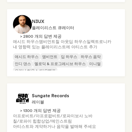
N3UX
플레이리스트 큐레이터
> 2800 개의 답변 제공
애시드 하우스
앰비언트
칠 아웃
딥 하우스
일렉트로니카
내 영향력 있는 플레이리스트에 아티스트 추가
애시드 하우스
앰비언트
딥 하우스
하우스 음악
인디 댄스
멜로딕 & 프로그레시브 하우스
미니멀
오가닉 하우스/다운템포
Sungate Records
레이블
> 1300 개의 답변 제공
아프로비트/아프로팝
비트/로파이
보사 노바
칠/로파이 힙합
상업/메인스트림
아티스트와 계약하거나 음악을 발매해 주세요