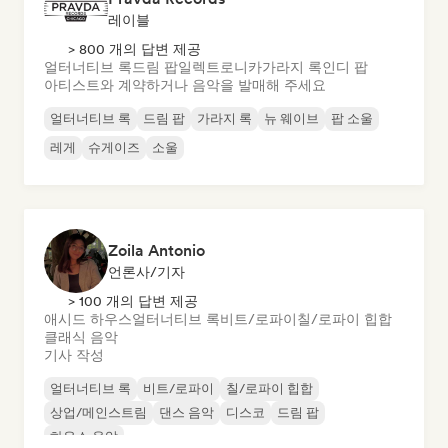
레이블
> 800 개의 답변 제공
얼터너티브 록
드림 팝
일렉트로니카
가라지 록
인디 팝
아티스트와 계약하거나 음악을 발매해 주세요
얼터너티브 록
드림 팝
가라지 록
뉴 웨이브
팝 소울
레게
슈게이즈
소울
Zoila Antonio
언론사/기자
> 100 개의 답변 제공
애시드 하우스
얼터너티브 록
비트/로파이
칠/로파이 힙합
클래식 음악
기사 작성
얼터너티브 록
비트/로파이
칠/로파이 힙합
상업/메인스트림
댄스 음악
디스코
드림 팝
하우스 음악