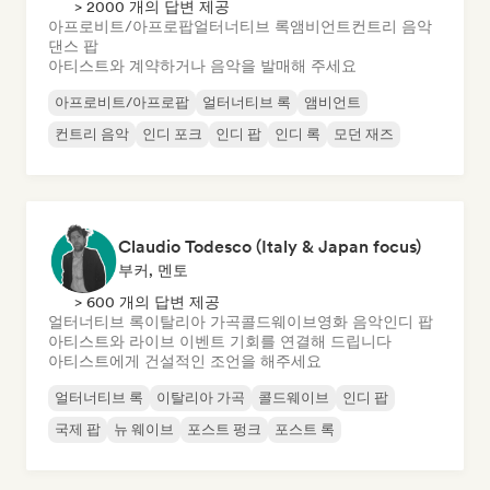
> 2000 개의 답변 제공
아프로비트/아프로팝
얼터너티브 록
앰비언트
컨트리 음악
댄스 팝
아티스트와 계약하거나 음악을 발매해 주세요
아프로비트/아프로팝
얼터너티브 록
앰비언트
컨트리 음악
인디 포크
인디 팝
인디 록
모던 재즈
Claudio Todesco (Italy & Japan focus)
부커, 멘토
> 600 개의 답변 제공
얼터너티브 록
이탈리아 가곡
콜드웨이브
영화 음악
인디 팝
아티스트와 라이브 이벤트 기회를 연결해 드립니다
아티스트에게 건설적인 조언을 해주세요
얼터너티브 록
이탈리아 가곡
콜드웨이브
인디 팝
국제 팝
뉴 웨이브
포스트 펑크
포스트 록