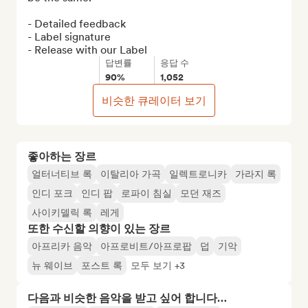
- Detailed feedback

- Label signature

- Release with our Label
답변률
응답 수
90%
1,052
비슷한 큐레이터 보기
좋아하는 장르
얼터너티브 록
이탈리아 가곡
일렉트로니카
가라지 록
인디 포크
인디 팝
로파이 침실
모던 재즈
사이키델릭 록
레게
또한 수신할 의향이 있는 장르
아프리카 음악
아프로비트/아프로팝
덥
기악
뉴 웨이브
포스트 록
모두 보기 +3
다음과 비슷한 음악을 받고 싶어 합니다…