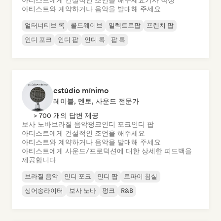
아티스트에게 건설적인 조언을 해주세요
기사 작성
아티스트와 계약하거나 음악을 발매해 주세요
얼터너티브 록
콜드웨이브
일렉트로팝
프렌치 팝
인디 포크
인디 팝
인디 록
팝 록
estúdio mínimo
레이블, 멘토, 사운드 전문가
> 700 개의 답변 제공
보사 노바
브라질 음악
펑크
인디 포크
인디 팝
아티스트에게 건설적인 조언을 해주세요
아티스트와 계약하거나 음악을 발매해 주세요
아티스트에게 사운드/프로덕션에 대한 상세한 피드백을
제공합니다
브라질 음악
인디 포크
인디 팝
로파이 침실
싱어송라이터
보사 노바
펑크
R&B