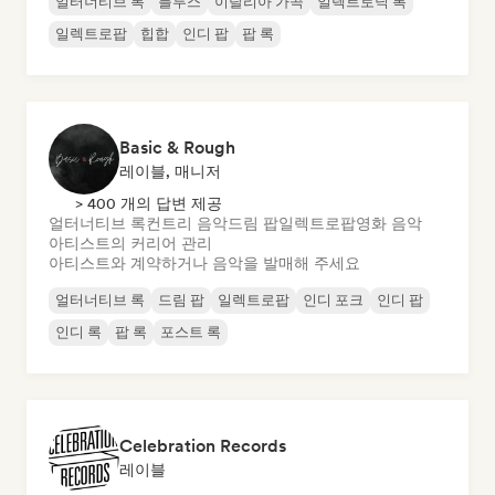
얼터너티브 록
블루스
이탈리아 가곡
일렉트로닉 록
일렉트로팝
힙합
인디 팝
팝 록
Basic & Rough
레이블, 매니저
> 400 개의 답변 제공
얼터너티브 록
컨트리 음악
드림 팝
일렉트로팝
영화 음악
아티스트의 커리어 관리
아티스트와 계약하거나 음악을 발매해 주세요
얼터너티브 록
드림 팝
일렉트로팝
인디 포크
인디 팝
인디 록
팝 록
포스트 록
Celebration Records
레이블