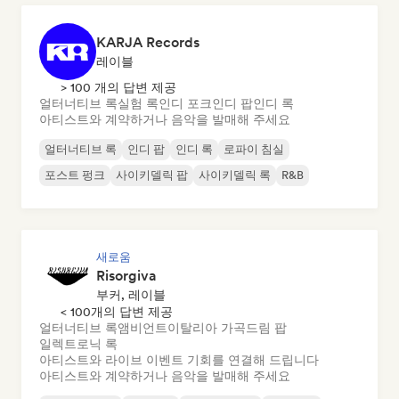
KARJA Records
레이블
> 100 개의 답변 제공
얼터너티브 록
실험 록
인디 포크
인디 팝
인디 록
아티스트와 계약하거나 음악을 발매해 주세요
얼터너티브 록
인디 팝
인디 록
로파이 침실
포스트 펑크
사이키델릭 팝
사이키델릭 록
R&B
새로움
Risorgiva
부커, 레이블
< 100개의 답변 제공
얼터너티브 록
앰비언트
이탈리아 가곡
드림 팝
일렉트로닉 록
아티스트와 라이브 이벤트 기회를 연결해 드립니다
아티스트와 계약하거나 음악을 발매해 주세요