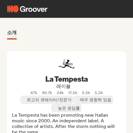
소개
La Tempesta
레이블
67k
49.7k
24k
17.5k
5.5k
5.2k
최고의 큐레이터/전문가
매우 영향력 있음
높은 응답률
La Tempesta has been promoting new Italian 
music since 2000. An independent label. A 
collective of artists. After the storm nothing will 
be the same.
