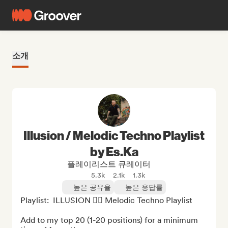
소개
Illusion / Melodic Techno Playlist
by Es.Ka
플레이리스트 큐레이터
5.3k
2.1k
1.3k
높은 공유율
높은 응답률
Playlist:  ILLUSION 😵‍💫 Melodic Techno Playlist

Add to my top 20 (1-20 positions) for a minimum 