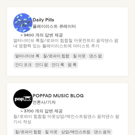
Daily Pills
플레이리스트 큐레이터
> 9400 개의 답변 제공
얼터너티브 록
칠/로파이 힙합
칠 아웃
컨트리 음악
댄스 팝
내 영향력 있는 플레이리스트에 아티스트 추가
얼터너티브 록
칠/로파이 힙합
칠 아웃
댄스 팝
인디 포크
인디 팝
인디 록
팝 록
POPFAD MUSIC BLOG
언론사/기자
> 3700 개의 답변 제공
칠/로파이 힙합
칠 아웃
상업/메인스트림
댄스 음악
댄스 팝
기사 작성
칠/로파이 힙합
칠 아웃
상업/메인스트림
댄스 음악