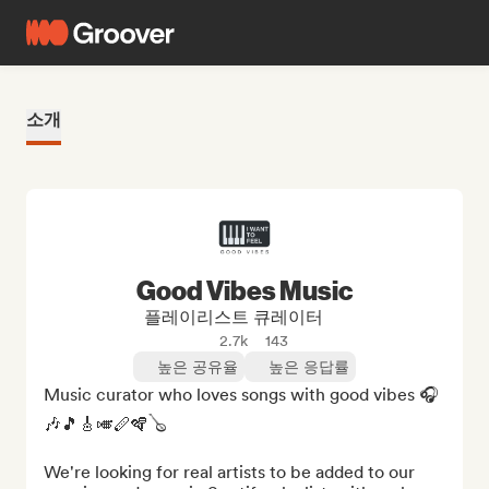
소개
Good Vibes Music
플레이리스트 큐레이터
2.7k
143
높은 공유율
높은 응답률
Music curator who loves songs with good vibes 🎧
🎶🎵🎸🎺🪈🪇🪕

We're looking for real artists to be added to our 