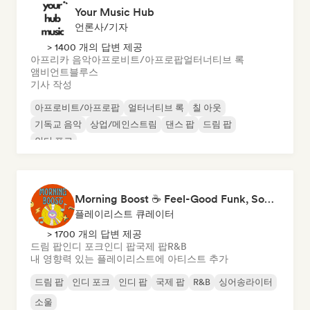
Your Music Hub
언론사/기자
> 1400 개의 답변 제공
아프리카 음악
아프로비트/아프로팝
얼터너티브 록
앰비언트
블루스
기사 작성
아프로비트/아프로팝
얼터너티브 록
칠 아웃
기독교 음악
상업/메인스트림
댄스 팝
드림 팝
인디 포크
Morning Boost ☕ Feel-Good Funk, Soul & Neo-Soul to Wake Up
플레이리스트 큐레이터
> 1700 개의 답변 제공
드림 팝
인디 포크
인디 팝
국제 팝
R&B
내 영향력 있는 플레이리스트에 아티스트 추가
드림 팝
인디 포크
인디 팝
국제 팝
R&B
싱어송라이터
소울