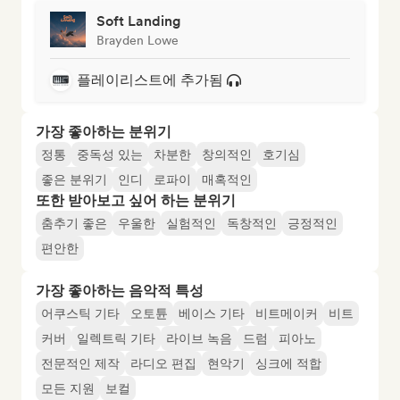
Soft Landing
Brayden Lowe
플레이리스트에 추가됨
가장 좋아하는 분위기
정통
중독성 있는
차분한
창의적인
호기심
좋은 분위기
인디
로파이
매혹적인
또한 받아보고 싶어 하는 분위기
춤추기 좋은
우울한
실험적인
독창적인
긍정적인
편안한
가장 좋아하는 음악적 특성
어쿠스틱 기타
오토튠
베이스 기타
비트메이커
비트
커버
일렉트릭 기타
라이브 녹음
드럼
피아노
전문적인 제작
라디오 편집
현악기
싱크에 적합
모든 지원
보컬