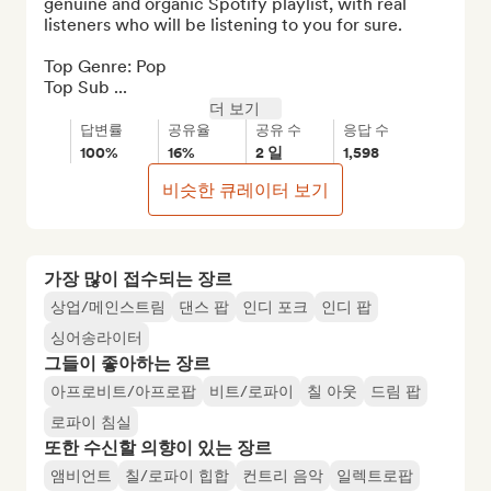
genuine and organic Spotify playlist, with real 
listeners who will be listening to you for sure.

Top Genre: Pop

Top Sub ...
더 보기
답변률
공유율
공유 수
응답 수
100%
16%
2 일
1,598
비슷한 큐레이터 보기
가장 많이 접수되는 장르
상업/메인스트림
댄스 팝
인디 포크
인디 팝
싱어송라이터
그들이 좋아하는 장르
아프로비트/아프로팝
비트/로파이
칠 아웃
드림 팝
로파이 침실
또한 수신할 의향이 있는 장르
앰비언트
칠/로파이 힙합
컨트리 음악
일렉트로팝