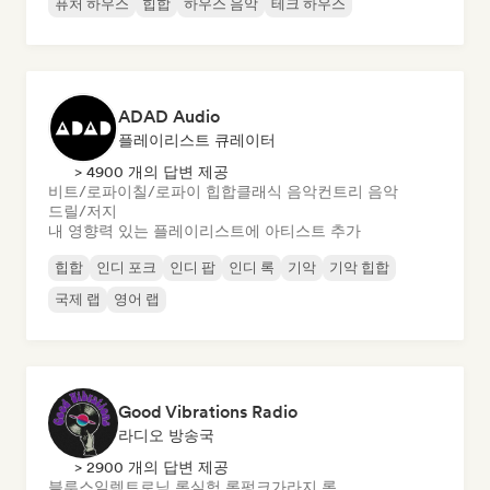
퓨처 하우스
힙합
하우스 음악
테크 하우스
ADAD Audio
플레이리스트 큐레이터
> 4900 개의 답변 제공
비트/로파이
칠/로파이 힙합
클래식 음악
컨트리 음악
드릴/저지
내 영향력 있는 플레이리스트에 아티스트 추가
힙합
인디 포크
인디 팝
인디 록
기악
기악 힙합
국제 랩
영어 랩
Good Vibrations Radio
라디오 방송국
> 2900 개의 답변 제공
블루스
일렉트로닉 록
실험 록
펑크
가라지 록