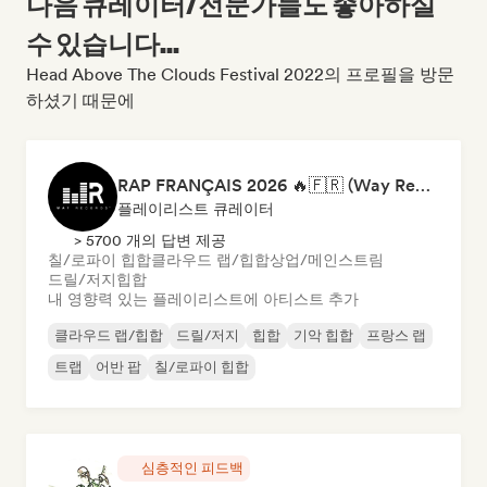
다음 큐레이터/전문가들도 좋아하실
수 있습니다...
Head Above The Clouds Festival 2022의 프로필을 방문
하셨기 때문에
RAP FRANÇAIS 2026 🔥🇫🇷 (Way Records)
플레이리스트 큐레이터
> 5700 개의 답변 제공
칠/로파이 힙합
클라우드 랩/힙합
상업/메인스트림
드릴/저지
힙합
내 영향력 있는 플레이리스트에 아티스트 추가
클라우드 랩/힙합
드릴/저지
힙합
기악 힙합
프랑스 랩
트랩
어반 팝
칠/로파이 힙합
심층적인 피드백