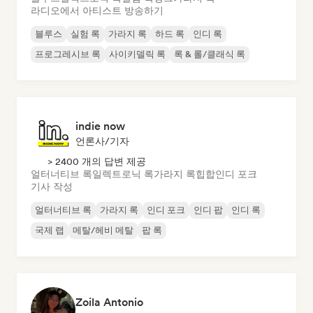
라디오에서 아티스트 방송하기
블루스
실험 록
가라지 록
하드 록
인디 록
프로그레시브 록
사이키델릭 록
록 & 롤/클래식 록
indie now
언론사/기자
> 2400 개의 답변 제공
얼터너티브 록
일렉트로닉 록
가라지 록
힙합
인디 포크
기사 작성
얼터너티브 록
가라지 록
인디 포크
인디 팝
인디 록
국제 랩
메탈/헤비 메탈
팝 록
Zoila Antonio