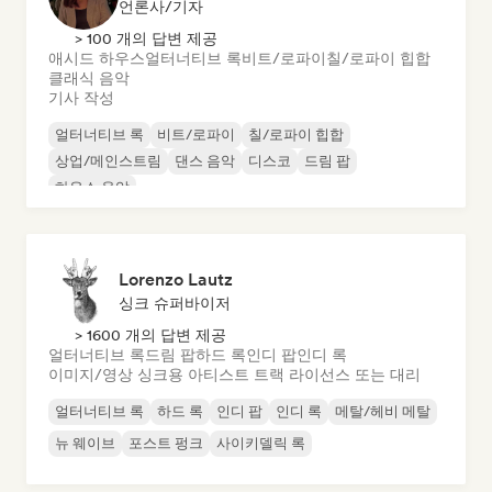
언론사/기자
> 100 개의 답변 제공
애시드 하우스
얼터너티브 록
비트/로파이
칠/로파이 힙합
클래식 음악
기사 작성
얼터너티브 록
비트/로파이
칠/로파이 힙합
상업/메인스트림
댄스 음악
디스코
드림 팝
하우스 음악
Lorenzo Lautz
싱크 슈퍼바이저
> 1600 개의 답변 제공
얼터너티브 록
드림 팝
하드 록
인디 팝
인디 록
이미지/영상 싱크용 아티스트 트랙 라이선스 또는 대리
얼터너티브 록
하드 록
인디 팝
인디 록
메탈/헤비 메탈
뉴 웨이브
포스트 펑크
사이키델릭 록