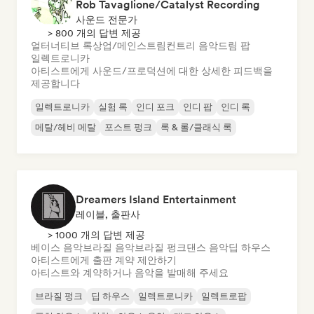
Rob Tavaglione/Catalyst Recording
사운드 전문가
> 800 개의 답변 제공
얼터너티브 록
상업/메인스트림
컨트리 음악
드림 팝
일렉트로니카
아티스트에게 사운드/프로덕션에 대한 상세한 피드백을
제공합니다
일렉트로니카
실험 록
인디 포크
인디 팝
인디 록
메탈/헤비 메탈
포스트 펑크
록 & 롤/클래식 록
Dreamers Island Entertainment
레이블, 출판사
> 1000 개의 답변 제공
베이스 음악
브라질 음악
브라질 펑크
댄스 음악
딥 하우스
아티스트에게 출판 계약 제안하기
아티스트와 계약하거나 음악을 발매해 주세요
브라질 펑크
딥 하우스
일렉트로니카
일렉트로팝