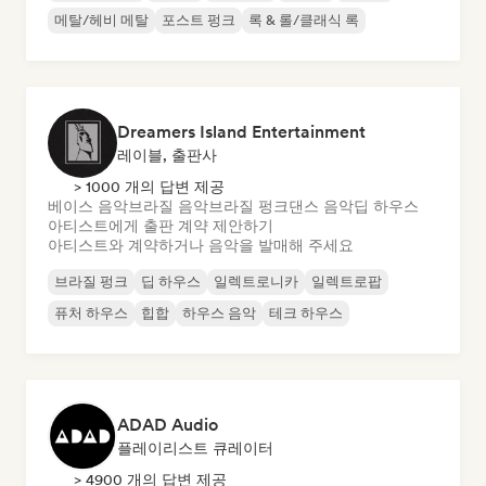
메탈/헤비 메탈
포스트 펑크
록 & 롤/클래식 록
Dreamers Island Entertainment
레이블, 출판사
> 1000 개의 답변 제공
베이스 음악
브라질 음악
브라질 펑크
댄스 음악
딥 하우스
아티스트에게 출판 계약 제안하기
아티스트와 계약하거나 음악을 발매해 주세요
브라질 펑크
딥 하우스
일렉트로니카
일렉트로팝
퓨처 하우스
힙합
하우스 음악
테크 하우스
ADAD Audio
플레이리스트 큐레이터
> 4900 개의 답변 제공