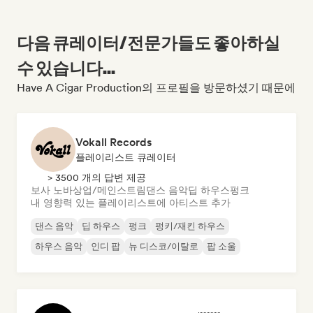
다음 큐레이터/전문가들도 좋아하실
수 있습니다...
Have A Cigar Production의 프로필을 방문하셨기 때문에
Vokall Records
플레이리스트 큐레이터
> 3500 개의 답변 제공
보사 노바
상업/메인스트림
댄스 음악
딥 하우스
펑크
내 영향력 있는 플레이리스트에 아티스트 추가
댄스 음악
딥 하우스
펑크
펑키/재킨 하우스
하우스 음악
인디 팝
뉴 디스코/이탈로
팝 소울