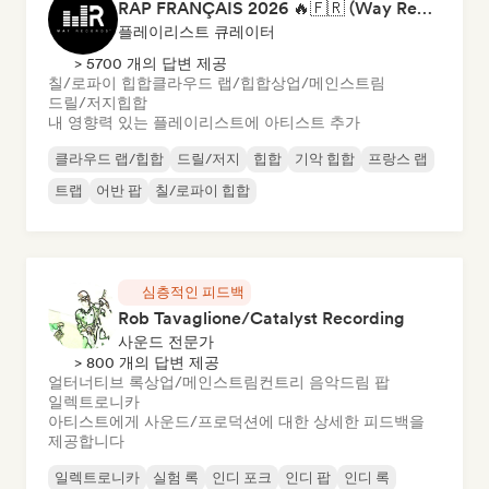
RAP FRANÇAIS 2026 🔥🇫🇷 (Way Records)
플레이리스트 큐레이터
> 5700 개의 답변 제공
칠/로파이 힙합
클라우드 랩/힙합
상업/메인스트림
드릴/저지
힙합
내 영향력 있는 플레이리스트에 아티스트 추가
클라우드 랩/힙합
드릴/저지
힙합
기악 힙합
프랑스 랩
트랩
어반 팝
칠/로파이 힙합
심층적인 피드백
Rob Tavaglione/Catalyst Recording
사운드 전문가
> 800 개의 답변 제공
얼터너티브 록
상업/메인스트림
컨트리 음악
드림 팝
일렉트로니카
아티스트에게 사운드/프로덕션에 대한 상세한 피드백을
제공합니다
일렉트로니카
실험 록
인디 포크
인디 팝
인디 록