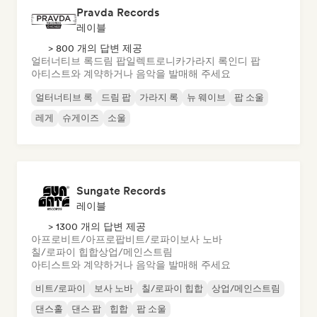
Pravda Records
레이블
> 800 개의 답변 제공
얼터너티브 록
드림 팝
일렉트로니카
가라지 록
인디 팝
아티스트와 계약하거나 음악을 발매해 주세요
얼터너티브 록
드림 팝
가라지 록
뉴 웨이브
팝 소울
레게
슈게이즈
소울
Sungate Records
레이블
> 1300 개의 답변 제공
아프로비트/아프로팝
비트/로파이
보사 노바
칠/로파이 힙합
상업/메인스트림
아티스트와 계약하거나 음악을 발매해 주세요
비트/로파이
보사 노바
칠/로파이 힙합
상업/메인스트림
댄스홀
댄스 팝
힙합
팝 소울