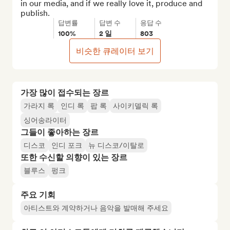
in our media, and if we really love it, produce and 
publish.
답변률
답변 수
응답 수
100%
2 일
803
비슷한 큐레이터 보기
가장 많이 접수되는 장르
가라지 록
인디 록
팝 록
사이키델릭 록
싱어송라이터
그들이 좋아하는 장르
디스코
인디 포크
뉴 디스코/이탈로
또한 수신할 의향이 있는 장르
블루스
펑크
주요 기회
아티스트와 계약하거나 음악을 발매해 주세요