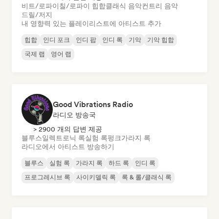
비트/로파이
칠/로파이 힙합
클래식 음악
컨트리 음악
드릴/저지
내 영향력 있는 플레이리스트에 아티스트 추가
힙합
인디 포크
인디 팝
인디 록
기악
기악 힙합
국제 랩
영어 랩
Good Vibrations Radio
라디오 방송국
> 2900 개의 답변 제공
블루스
일렉트로닉 록
실험 록
펑크
가라지 록
라디오에서 아티스트 방송하기
블루스
실험 록
가라지 록
하드 록
인디 록
프로그레시브 록
사이키델릭 록
록 & 롤/클래식 록