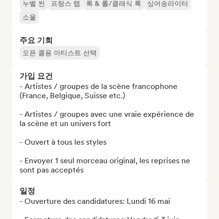
누벨 씬
프랑스 랩
록 & 롤/클래식 록
싱어송라이터
소울
주요 기회
오픈 콜용 아티스트 선택
가입 요건
- Artistes / groupes de la scène francophone 
(France, Belgique, Suisse etc.) 

- Artistes / groupes avec une vraie expérience de 
la scène et un univers fort

- Ouvert à tous les styles

- Envoyer 1 seul morceau original, les reprises ne 
sont pas acceptés
일정
- Ouverture des candidatures: Lundi 16 mai 
