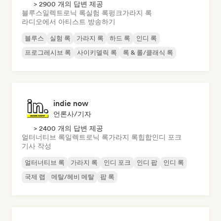
> 2900 개의 답변 제공
블루스
일렉트로닉 록
실험 록
펑크
가라지 록
라디오에서 아티스트 방송하기
블루스
실험 록
가라지 록
하드 록
인디 록
프로그레시브 록
사이키델릭 록
록 & 롤/클래식 록
indie now
언론사/기자
> 2400 개의 답변 제공
얼터너티브 록
일렉트로닉 록
가라지 록
힙합
인디 포크
기사 작성
얼터너티브 록
가라지 록
인디 포크
인디 팝
인디 록
국제 랩
메탈/헤비 메탈
팝 록