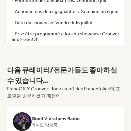
- Fermeture des candidatures: Vendredi 3 juin

- Annonce des deux gagnant.e.s: Semaine du 6 juin

- Date du showcase: Vendredi 15 juillet

- Prix: être programmé.e lors du showcase Groover 
aux FrancOff
다음 큐레이터/전문가들도 좋아하실
수 있습니다...
FrancOff X Groover: Joue au off des Francofolies의 프
로필을 방문하셨기 때문에
Good Vibrations Radio
라디오 방송국