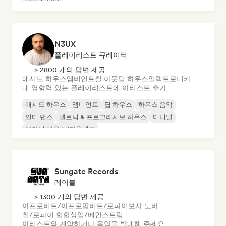
하우스 음악
N3UX
플레이리스트 큐레이터
> 2800 개의 답변 제공
애시드 하우스
앰비언트
칠 아웃
딥 하우스
일렉트로니카
내 영향력 있는 플레이리스트에 아티스트 추가
애시드 하우스
앰비언트
딥 하우스
하우스 음악
인디 댄스
멜로딕 & 프로그레시브 하우스
미니멀
오가닉 하우스/다운템포
Sungate Records
레이블
> 1300 개의 답변 제공
아프로비트/아프로팝
비트/로파이
보사 노바
칠/로파이 힙합
상업/메인스트림
아티스트와 계약하거나 음악을 발매해 주세요