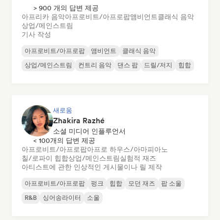
> 900 개의 답변 제공
아프리카 음악
아프로비트/아프로팝
앰비언트
클래식 음악
상업/메인스트림
기사 작성
아프로비트/아프로팝
앰비언트
클래식 음악
상업/메인스트림
컨트리 음악
댄스 팝
드릴/저지
힙합
새로움
Zhakira Razhé
소셜 미디어 인플루언서
< 100개의 답변 제공
아프로비트/아프로팝
아프로 하우스/아마피아노
칠/로파이 힙합
상업/메인스트림
실험적 재즈
아티스트에 관한 인상적인 게시물이나 릴 제작
아프로비트/아프로팝
펑크
힙합
모던 재즈
팝 소울
R&B
싱어송라이터
소울