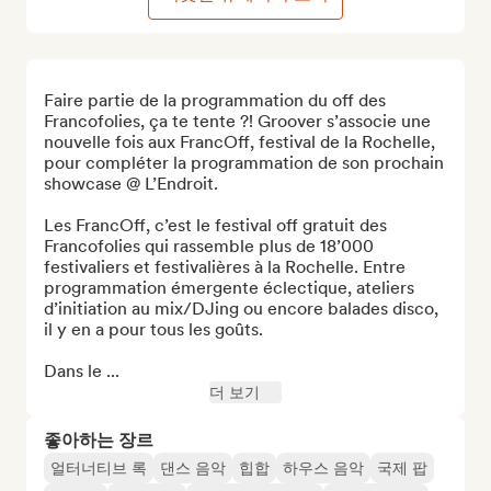
Faire partie de la programmation du off des 
Francofolies, ça te tente ?! Groover s’associe une 
nouvelle fois aux FrancOff, festival de la Rochelle, 
pour compléter la programmation de son prochain 
showcase @ L’Endroit.

Les FrancOff, c’est le festival off gratuit des 
Francofolies qui rassemble plus de 18’000 
festivaliers et festivalières à la Rochelle. Entre 
programmation émergente éclectique, ateliers 
d’initiation au mix/DJing ou encore balades disco, 
il y en a pour tous les goûts.

Dans le ...
더 보기
좋아하는 장르
얼터너티브 록
댄스 음악
힙합
하우스 음악
국제 팝