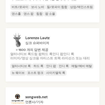
비트/로파이
보사 노바
칠/로파이 힙합
상업/메인스트림
댄스홀
댄스 팝
힙합
팝 소울
Lorenzo Lautz
싱크 슈퍼바이저
> 1600 개의 답변 제공
얼터너티브 록
드림 팝
하드 록
인디 팝
인디 록
이미지/영상 싱크용 아티스트 트랙 라이선스 또는 대리
얼터너티브 록
하드 록
인디 팝
인디 록
메탈/헤비 메탈
뉴 웨이브
포스트 펑크
사이키델릭 록
songweb.net
언론사/기자