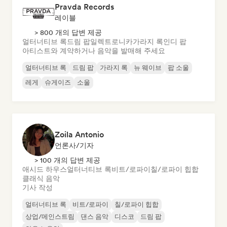
Pravda Records
레이블
> 800 개의 답변 제공
얼터너티브 록
드림 팝
일렉트로니카
가라지 록
인디 팝
아티스트와 계약하거나 음악을 발매해 주세요
얼터너티브 록
드림 팝
가라지 록
뉴 웨이브
팝 소울
레게
슈게이즈
소울
Zoila Antonio
언론사/기자
> 100 개의 답변 제공
애시드 하우스
얼터너티브 록
비트/로파이
칠/로파이 힙합
클래식 음악
기사 작성
얼터너티브 록
비트/로파이
칠/로파이 힙합
상업/메인스트림
댄스 음악
디스코
드림 팝