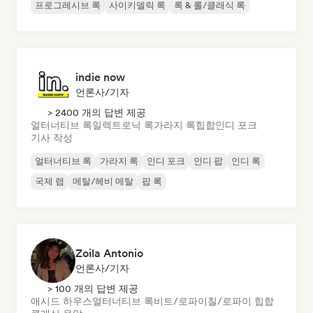
프로그레시브 록
사이키델릭 록
록 & 롤/클래식 록
indie now
언론사/기자
> 2400 개의 답변 제공
얼터너티브 록
일렉트로닉 록
가라지 록
힙합
인디 포크
기사 작성
얼터너티브 록
가라지 록
인디 포크
인디 팝
인디 록
국제 랩
메탈/헤비 메탈
팝 록
Zoila Antonio
언론사/기자
> 100 개의 답변 제공
애시드 하우스
얼터너티브 록
비트/로파이
칠/로파이 힙합