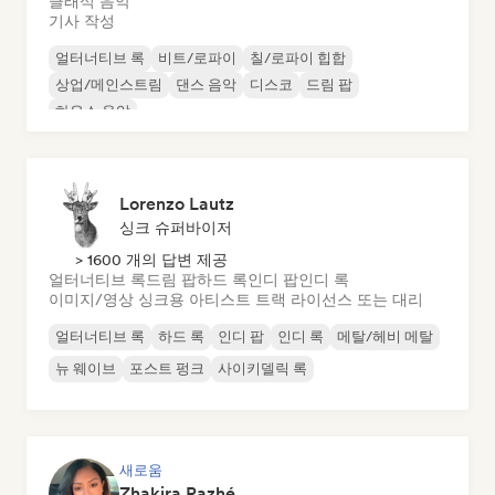
클래식 음악
기사 작성
얼터너티브 록
비트/로파이
칠/로파이 힙합
상업/메인스트림
댄스 음악
디스코
드림 팝
하우스 음악
Lorenzo Lautz
싱크 슈퍼바이저
> 1600 개의 답변 제공
얼터너티브 록
드림 팝
하드 록
인디 팝
인디 록
이미지/영상 싱크용 아티스트 트랙 라이선스 또는 대리
얼터너티브 록
하드 록
인디 팝
인디 록
메탈/헤비 메탈
뉴 웨이브
포스트 펑크
사이키델릭 록
새로움
Zhakira Razhé