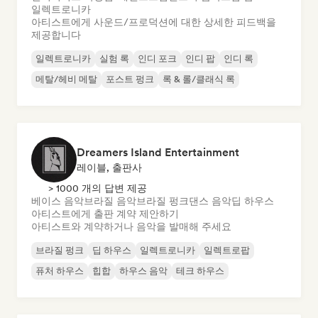
일렉트로니카
아티스트에게 사운드/프로덕션에 대한 상세한 피드백을
제공합니다
일렉트로니카
실험 록
인디 포크
인디 팝
인디 록
메탈/헤비 메탈
포스트 펑크
록 & 롤/클래식 록
Dreamers Island Entertainment
레이블, 출판사
> 1000 개의 답변 제공
베이스 음악
브라질 음악
브라질 펑크
댄스 음악
딥 하우스
아티스트에게 출판 계약 제안하기
아티스트와 계약하거나 음악을 발매해 주세요
브라질 펑크
딥 하우스
일렉트로니카
일렉트로팝
퓨처 하우스
힙합
하우스 음악
테크 하우스