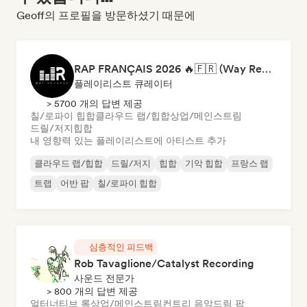
Geoff의 프로필을 방문하셨기 때문에
RAP FRANÇAIS 2026 🔥🇫🇷 (Way Records)
플레이리스트 큐레이터
> 5700 개의 답변 제공
칠/로파이 힙합
클라우드 랩/힙합
상업/메인스트림
드릴/저지
힙합
내 영향력 있는 플레이리스트에 아티스트 추가
클라우드 랩/힙합
드릴/저지
힙합
기악 힙합
프랑스 랩
트랩
어반 팝
칠/로파이 힙합
심층적인 피드백
Rob Tavaglione/Catalyst Recording
사운드 전문가
> 800 개의 답변 제공
얼터너티브 록
상업/메인스트림
컨트리 음악
드림 팝