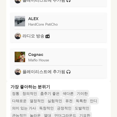
플레이리스트에 추가됨
ALEX
HardCore Ps6Cho
라디오 방송
Cognac
Mafio House
플레이리스트에 추가됨
가장 좋아하는 분위기
정통
창의적인
춤추기 좋은
색다른
기이한
다채로운
열정적인
실험적인
퓨전
독특한
인디
의미 있는 가사
독창적인
긍정적인
도발적인
관능적인
놀라운
열대
언더그라운드
기묘한