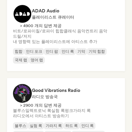
ADAD Audio
플레이리스트 큐레이터
> 4900 개의 답변 제공
비트/로파이
칠/로파이 힙합
클래식 음악
컨트리 음악
드릴/저지
내 영향력 있는 플레이리스트에 아티스트 추가
힙합
인디 포크
인디 팝
인디 록
기악
기악 힙합
국제 랩
영어 랩
Good Vibrations Radio
라디오 방송국
> 2900 개의 답변 제공
블루스
일렉트로닉 록
실험 록
펑크
가라지 록
라디오에서 아티스트 방송하기
블루스
실험 록
가라지 록
하드 록
인디 록