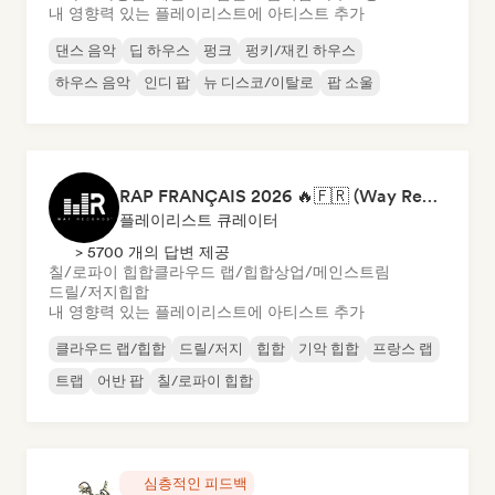
내 영향력 있는 플레이리스트에 아티스트 추가
댄스 음악
딥 하우스
펑크
펑키/재킨 하우스
하우스 음악
인디 팝
뉴 디스코/이탈로
팝 소울
RAP FRANÇAIS 2026 🔥🇫🇷 (Way Records)
플레이리스트 큐레이터
> 5700 개의 답변 제공
칠/로파이 힙합
클라우드 랩/힙합
상업/메인스트림
드릴/저지
힙합
내 영향력 있는 플레이리스트에 아티스트 추가
클라우드 랩/힙합
드릴/저지
힙합
기악 힙합
프랑스 랩
트랩
어반 팝
칠/로파이 힙합
심층적인 피드백