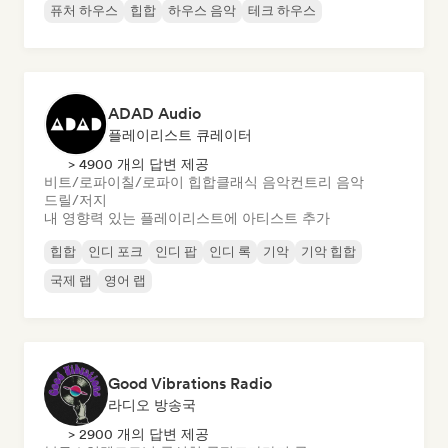
퓨처 하우스
힙합
하우스 음악
테크 하우스
ADAD Audio
플레이리스트 큐레이터
> 4900 개의 답변 제공
비트/로파이
칠/로파이 힙합
클래식 음악
컨트리 음악
드릴/저지
내 영향력 있는 플레이리스트에 아티스트 추가
힙합
인디 포크
인디 팝
인디 록
기악
기악 힙합
국제 랩
영어 랩
Good Vibrations Radio
라디오 방송국
> 2900 개의 답변 제공