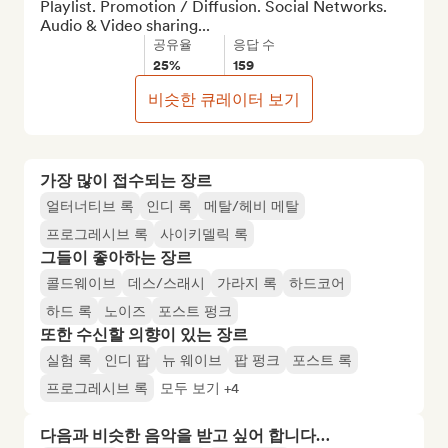
Playlist. Promotion / Diffusion. Social Networks. 
Audio & Video sharing...
공유율
응답 수
25%
159
비슷한 큐레이터 보기
가장 많이 접수되는 장르
얼터너티브 록
인디 록
메탈/헤비 메탈
프로그레시브 록
사이키델릭 록
그들이 좋아하는 장르
콜드웨이브
데스/스래시
가라지 록
하드코어
하드 록
노이즈
포스트 펑크
또한 수신할 의향이 있는 장르
실험 록
인디 팝
뉴 웨이브
팝 펑크
포스트 록
프로그레시브 록
모두 보기 +4
다음과 비슷한 음악을 받고 싶어 합니다…