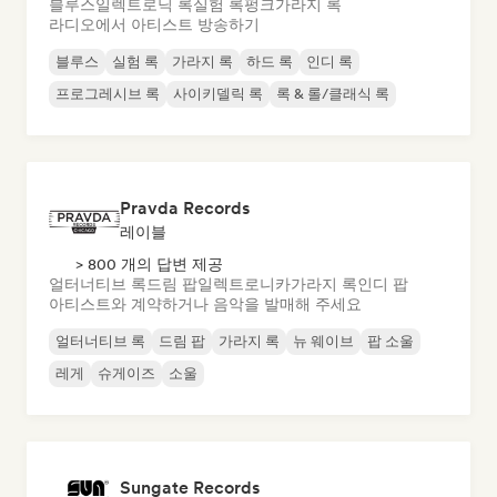
블루스
일렉트로닉 록
실험 록
펑크
가라지 록
라디오에서 아티스트 방송하기
블루스
실험 록
가라지 록
하드 록
인디 록
프로그레시브 록
사이키델릭 록
록 & 롤/클래식 록
Pravda Records
레이블
> 800 개의 답변 제공
얼터너티브 록
드림 팝
일렉트로니카
가라지 록
인디 팝
아티스트와 계약하거나 음악을 발매해 주세요
얼터너티브 록
드림 팝
가라지 록
뉴 웨이브
팝 소울
레게
슈게이즈
소울
Sungate Records