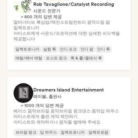
Rob Tavaglione/Catalyst Recording
사운드 전문가
> 800 개의 답변 제공
얼터너티브 록
상업/메인스트림
컨트리 음악
드림 팝
일렉트로니카
아티스트에게 사운드/프로덕션에 대한 상세한 피드백을
제공합니다
일렉트로니카
실험 록
인디 포크
인디 팝
인디 록
메탈/헤비 메탈
포스트 펑크
록 & 롤/클래식 록
Dreamers Island Entertainment
레이블, 출판사
> 1000 개의 답변 제공
베이스 음악
브라질 음악
브라질 펑크
댄스 음악
딥 하우스
아티스트에게 출판 계약 제안하기
아티스트와 계약하거나 음악을 발매해 주세요
브라질 펑크
딥 하우스
일렉트로니카
일렉트로팝