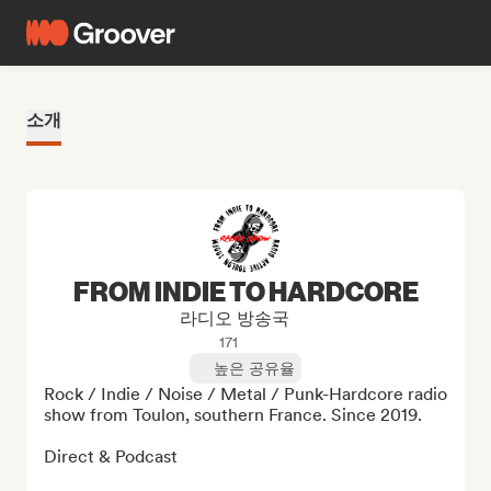
소개
FROM INDIE TO HARDCORE
라디오 방송국
171
높은 공유율
Rock / Indie / Noise / Metal / Punk-Hardcore radio 
show from Toulon, southern France. Since 2019.

Direct & Podcast
