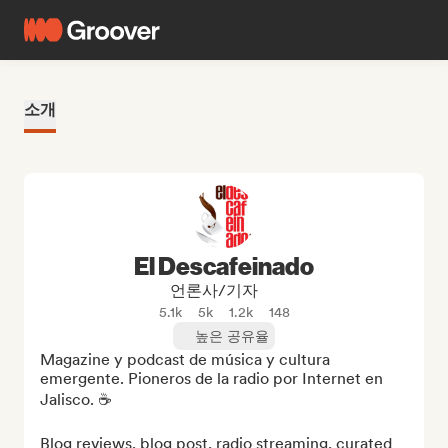
소개
El Descafeinado
언론사/기자
5.1k
5k
1.2k
148
높은 공유율
Magazine y podcast de música y cultura 
emergente. Pioneros de la radio por Internet en 
Jalisco. ☕

Blog reviews, blog post, radio streaming, curated 