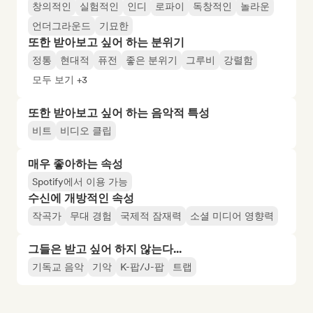
창의적인
실험적인
인디
로파이
독창적인
놀라운
언더그라운드
기묘한
또한 받아보고 싶어 하는 분위기
정통
현대적
퓨전
좋은 분위기
그루비
강렬함
모두 보기 +3
또한 받아보고 싶어 하는 음악적 특성
비트
비디오 클립
매우 좋아하는 속성
Spotify에서 이용 가능
수신에 개방적인 속성
작곡가
무대 경험
국제적 잠재력
소셜 미디어 영향력
그들은 받고 싶어 하지 않는다...
기독교 음악
기악
K-팝/J-팝
트랩