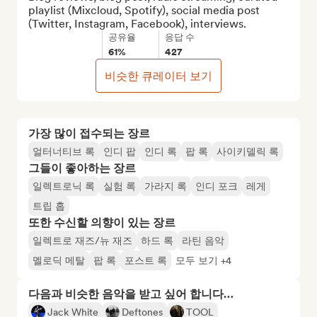
playlist (Mixcloud, Spotify), social media post 
(Twitter, Instagram, Facebook), interviews.
공유율
응답 수
61%
427
비슷한 큐레이터 보기
가장 많이 접수되는 장르
얼터너티브 록
인디 팝
인디 록
팝 록
사이키델릭 록
그들이 좋아하는 장르
일렉트로닉 록
실험 록
가라지 록
인디 포크
레게
트립 홉
또한 수신할 의향이 있는 장르
일렉트로 재즈/뉴 재즈
하드 록
라틴 음악
멜로딕 메탈
팝 록
포스트 록
모두 보기 +4
다음과 비슷한 음악을 받고 싶어 합니다…
Jack White
Deftones
TOOL