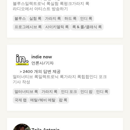
블루스
일렉트로닉 록
실험 록
펑크
가라지 록
라디오에서 아티스트 방송하기
블루스
실험 록
가라지 록
하드 록
인디 록
프로그레시브 록
사이키델릭 록
록 & 롤/클래식 록
indie now
언론사/기자
> 2400 개의 답변 제공
얼터너티브 록
일렉트로닉 록
가라지 록
힙합
인디 포크
기사 작성
얼터너티브 록
가라지 록
인디 포크
인디 팝
인디 록
국제 랩
메탈/헤비 메탈
팝 록
Zoila Antonio