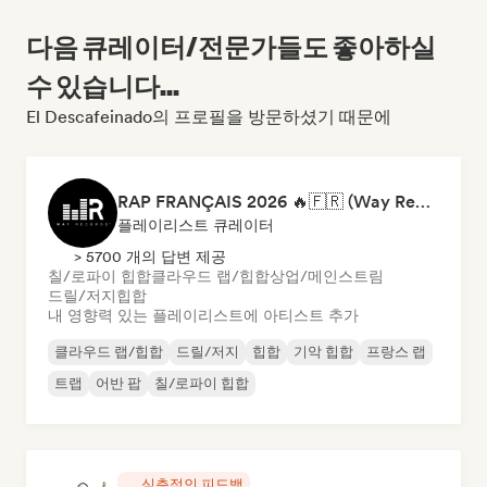
다음 큐레이터/전문가들도 좋아하실
수 있습니다...
El Descafeinado의 프로필을 방문하셨기 때문에
RAP FRANÇAIS 2026 🔥🇫🇷 (Way Records)
플레이리스트 큐레이터
> 5700 개의 답변 제공
칠/로파이 힙합
클라우드 랩/힙합
상업/메인스트림
드릴/저지
힙합
내 영향력 있는 플레이리스트에 아티스트 추가
클라우드 랩/힙합
드릴/저지
힙합
기악 힙합
프랑스 랩
트랩
어반 팝
칠/로파이 힙합
심층적인 피드백