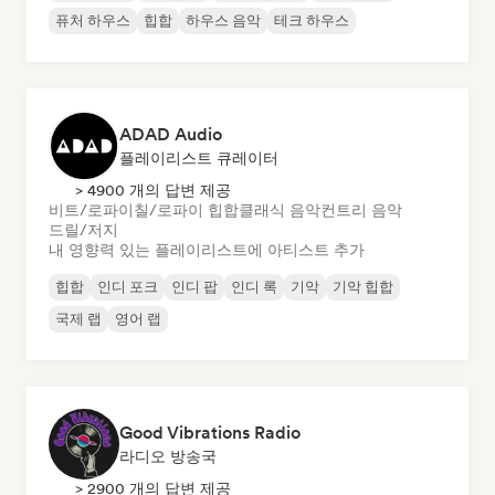
퓨처 하우스
힙합
하우스 음악
테크 하우스
ADAD Audio
플레이리스트 큐레이터
> 4900 개의 답변 제공
비트/로파이
칠/로파이 힙합
클래식 음악
컨트리 음악
드릴/저지
내 영향력 있는 플레이리스트에 아티스트 추가
힙합
인디 포크
인디 팝
인디 록
기악
기악 힙합
국제 랩
영어 랩
Good Vibrations Radio
라디오 방송국
> 2900 개의 답변 제공