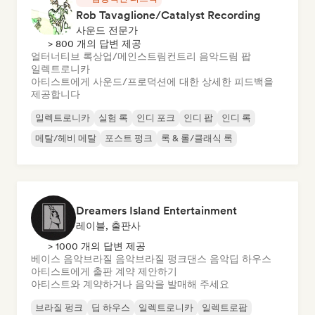
Rob Tavaglione/Catalyst Recording
사운드 전문가
> 800 개의 답변 제공
얼터너티브 록
상업/메인스트림
컨트리 음악
드림 팝
일렉트로니카
아티스트에게 사운드/프로덕션에 대한 상세한 피드백을
제공합니다
일렉트로니카
실험 록
인디 포크
인디 팝
인디 록
메탈/헤비 메탈
포스트 펑크
록 & 롤/클래식 록
Dreamers Island Entertainment
레이블, 출판사
> 1000 개의 답변 제공
베이스 음악
브라질 음악
브라질 펑크
댄스 음악
딥 하우스
아티스트에게 출판 계약 제안하기
아티스트와 계약하거나 음악을 발매해 주세요
브라질 펑크
딥 하우스
일렉트로니카
일렉트로팝