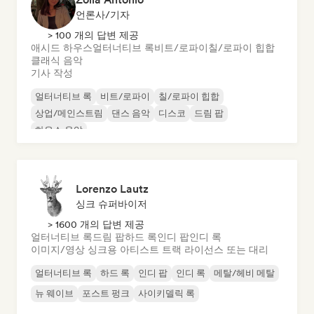
언론사/기자
> 100 개의 답변 제공
애시드 하우스
얼터너티브 록
비트/로파이
칠/로파이 힙합
클래식 음악
기사 작성
얼터너티브 록
비트/로파이
칠/로파이 힙합
상업/메인스트림
댄스 음악
디스코
드림 팝
하우스 음악
Lorenzo Lautz
싱크 슈퍼바이저
> 1600 개의 답변 제공
얼터너티브 록
드림 팝
하드 록
인디 팝
인디 록
이미지/영상 싱크용 아티스트 트랙 라이선스 또는 대리
얼터너티브 록
하드 록
인디 팝
인디 록
메탈/헤비 메탈
뉴 웨이브
포스트 펑크
사이키델릭 록