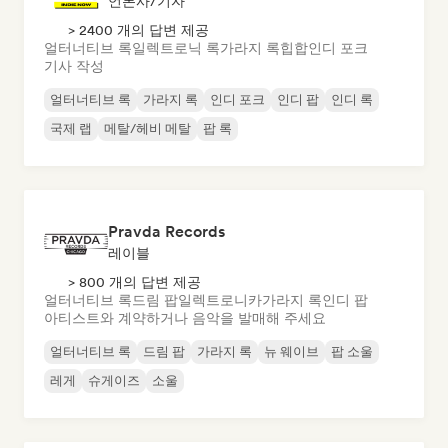
언론사/기자
> 2400 개의 답변 제공
얼터너티브 록
일렉트로닉 록
가라지 록
힙합
인디 포크
기사 작성
얼터너티브 록
가라지 록
인디 포크
인디 팝
인디 록
국제 랩
메탈/헤비 메탈
팝 록
Pravda Records
레이블
> 800 개의 답변 제공
얼터너티브 록
드림 팝
일렉트로니카
가라지 록
인디 팝
아티스트와 계약하거나 음악을 발매해 주세요
얼터너티브 록
드림 팝
가라지 록
뉴 웨이브
팝 소울
레게
슈게이즈
소울