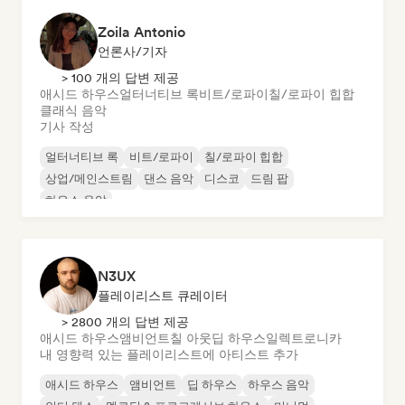
Zoila Antonio
언론사/기자
> 100 개의 답변 제공
애시드 하우스
얼터너티브 록
비트/로파이
칠/로파이 힙합
클래식 음악
기사 작성
얼터너티브 록
비트/로파이
칠/로파이 힙합
상업/메인스트림
댄스 음악
디스코
드림 팝
하우스 음악
N3UX
플레이리스트 큐레이터
> 2800 개의 답변 제공
애시드 하우스
앰비언트
칠 아웃
딥 하우스
일렉트로니카
내 영향력 있는 플레이리스트에 아티스트 추가
애시드 하우스
앰비언트
딥 하우스
하우스 음악