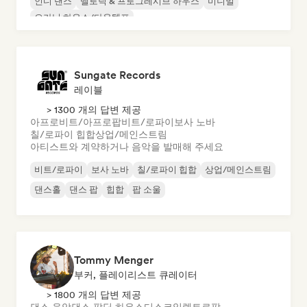
인디 댄스
멜로딕 & 프로그레시브 하우스
미니멀
오가닉 하우스/다운템포
Sungate Records
레이블
> 1300 개의 답변 제공
아프로비트/아프로팝
비트/로파이
보사 노바
칠/로파이 힙합
상업/메인스트림
아티스트와 계약하거나 음악을 발매해 주세요
비트/로파이
보사 노바
칠/로파이 힙합
상업/메인스트림
댄스홀
댄스 팝
힙합
팝 소울
Tommy Menger
부커, 플레이리스트 큐레이터
> 1800 개의 답변 제공