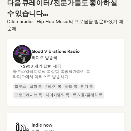
다음 큐레이터/전문가들도 좋아하실
수 있습니다...
Dilemaradio - Hip Hop Music의 프로필을 방문하셨기 때
문에
Good Vibrations Radio
라디오 방송국
> 2900 개의 답변 제공
블루스
일렉트로닉 록
실험 록
펑크
가라지 록
라디오에서 아티스트 방송하기
블루스
실험 록
가라지 록
하드 록
인디 록
프로그레시브 록
사이키델릭 록
록 & 롤/클래식 록
indie now