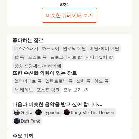
83%
비슷한 큐레이터 보기
좋아하는 장르
데스/스래시
하드코어
멜로딕 메탈
메탈/헤비 메탈
팝 록
포스트 록
프로그레시브 팝
사이키델릭 팝
샹송 프랑세즈/바리에테
또한 수신할 의향이 있는 장르
얼터너티브 록
일렉트로닉 록
실험 록
하드 록
뉴 웨이브
포스트 펑크
모두 보기 +3
다음과 비슷한 음악을 받고 싶어 합니다…
Gojira
Hypno5e
Bring Me The Horizon
Daft Punk
주요 기회