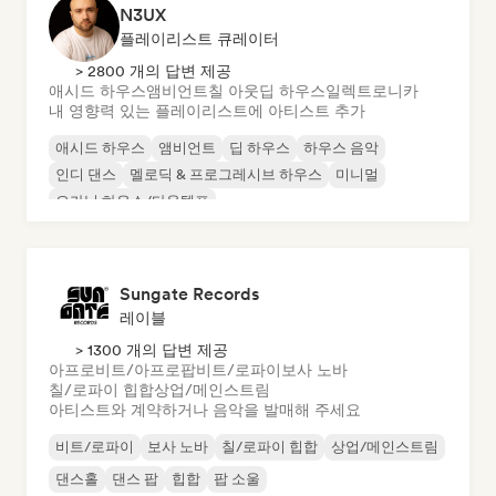
N3UX
플레이리스트 큐레이터
> 2800 개의 답변 제공
애시드 하우스
앰비언트
칠 아웃
딥 하우스
일렉트로니카
내 영향력 있는 플레이리스트에 아티스트 추가
애시드 하우스
앰비언트
딥 하우스
하우스 음악
인디 댄스
멜로딕 & 프로그레시브 하우스
미니멀
오가닉 하우스/다운템포
Sungate Records
레이블
> 1300 개의 답변 제공
아프로비트/아프로팝
비트/로파이
보사 노바
칠/로파이 힙합
상업/메인스트림
아티스트와 계약하거나 음악을 발매해 주세요
비트/로파이
보사 노바
칠/로파이 힙합
상업/메인스트림
댄스홀
댄스 팝
힙합
팝 소울