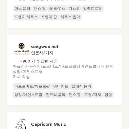
댄스 음악
댄스 팝
딥 하우스
디스코
일렉트로팝
프렌치 하우스
프렌치 팝
하우스 음악
songweb.net
언론사/기자
> 900 개의 답변 제공
아프리카 음악
아프로비트/아프로팝
앰비언트
클래식 음악
상업/메인스트림
기사 작성
아프로비트/아프로팝
앰비언트
클래식 음악
상업/메인스트림
컨트리 음악
댄스 팝
드릴/저지
힙합
Capricorn Music