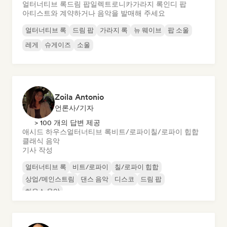
얼터너티브 록
드림 팝
일렉트로니카
가라지 록
인디 팝
아티스트와 계약하거나 음악을 발매해 주세요
얼터너티브 록
드림 팝
가라지 록
뉴 웨이브
팝 소울
레게
슈게이즈
소울
Zoila Antonio
언론사/기자
> 100 개의 답변 제공
애시드 하우스
얼터너티브 록
비트/로파이
칠/로파이 힙합
클래식 음악
기사 작성
얼터너티브 록
비트/로파이
칠/로파이 힙합
상업/메인스트림
댄스 음악
디스코
드림 팝
하우스 음악