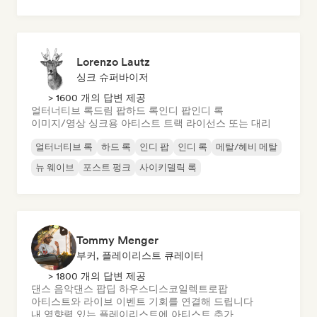
Lorenzo Lautz
싱크 슈퍼바이저
> 1600 개의 답변 제공
얼터너티브 록
드림 팝
하드 록
인디 팝
인디 록
이미지/영상 싱크용 아티스트 트랙 라이선스 또는 대리
얼터너티브 록
하드 록
인디 팝
인디 록
메탈/헤비 메탈
뉴 웨이브
포스트 펑크
사이키델릭 록
Tommy Menger
부커, 플레이리스트 큐레이터
> 1800 개의 답변 제공
댄스 음악
댄스 팝
딥 하우스
디스코
일렉트로팝
아티스트와 라이브 이벤트 기회를 연결해 드립니다
내 영향력 있는 플레이리스트에 아티스트 추가