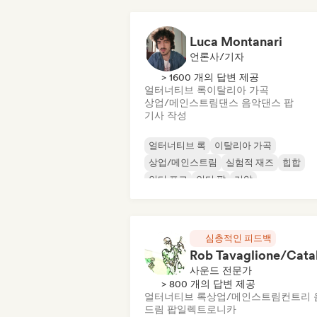
Luca Montanari
언론사/기자
> 1600 개의 답변 제공
얼터너티브 록
이탈리아 가곡
상업/메인스트림
댄스 음악
댄스 팝
기사 작성
얼터너티브 록
이탈리아 가곡
상업/메인스트림
실험적 재즈
힙합
인디 포크
인디 팝
기악
심층적인 피드백
사운드 전문가
> 800 개의 답변 제공
얼터너티브 록
상업/메인스트림
컨트리 
드림 팝
일렉트로니카