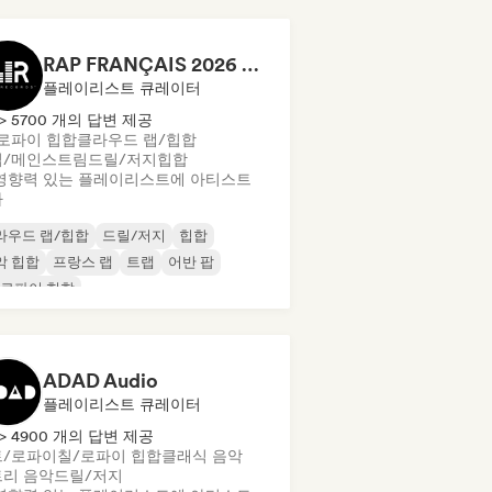
RAP FRANÇAIS 2026 🔥🇫🇷 (Way Records)
플레이리스트 큐레이터
> 5700 개의 답변 제공
로파이 힙합
클라우드 랩/힙합
업/메인스트림
드릴/저지
힙합
영향력 있는 플레이리스트에 아티스트
가
라우드 랩/힙합
드릴/저지
힙합
악 힙합
프랑스 랩
트랩
어반 팝
/로파이 힙합
ADAD Audio
플레이리스트 큐레이터
> 4900 개의 답변 제공
트/로파이
칠/로파이 힙합
클래식 음악
리 음악
드릴/저지