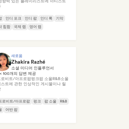
영향력 있는 플레이리스트에 아티스트
가
합
인디 포크
인디 팝
인디 록
기악
악 힙합
국제 랩
영어 랩
새로움
Zhakira Razhé
소셜 미디어 인플루언서
< 100개의 답변 제공
프로비트/아프로팝
펑크
팝 소울
R&B
소울
스트에 관한 인상적인 게시물이나 릴
작
프로비트/아프로팝
펑크
팝 소울
R&B
울
어반 팝