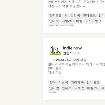
아티스트에게 사운드/프로덕션에 대한
세한 피드백을 제공합니다
일렉트로니카
실험 록
인디 포크
인디
인디 록
메탈/헤비 메탈
포스트 펑크
록 & 롤/클래식 록
indie now
언론사/기자
> 2400 개의 답변 제공
얼터너티브 록
일렉트로닉 록
가라지 록
인디 포크
기사 작성
얼터너티브 록
가라지 록
인디 포크
인디 팝
인디 록
국제 랩
메탈/헤비 
팝 록