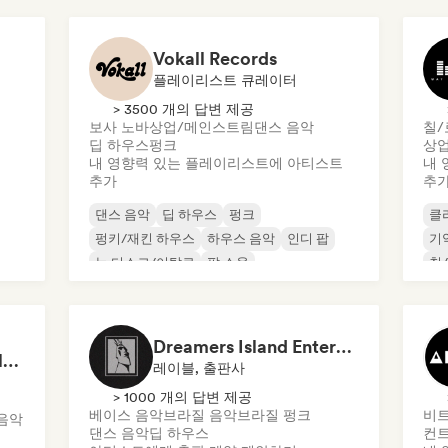
Vokall Records
플레이리스트 큐레이터
> 3500 개의 답변 제공
보사 노바
상업/메인스트림
댄스 음악
칠/
딥 하우스
펑크
상
내 영향력 있는 플레이리스트에 아티스트
내 
추가
추
댄스 음악
딥 하우스
펑크
클
펑키/재킨 하우스
하우스 음악
인디 팝
기
뉴 디스코/이탈로
팝 소울
칠
Dreamers Island Entertainment
Rob Tavaglione/Catalyst Recording
레이블, 출판사
> 1000 개의 답변 제공
베이스 음악
브라질 음악
브라질 펑크
비
음악
댄스 음악
딥 하우스
컨트