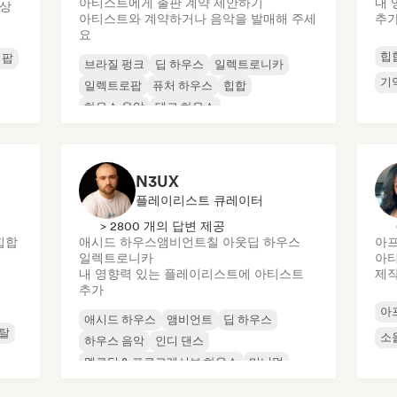
아티스트에게 출판 계약 제안하기
내 
 상
아티스트와 계약하거나 음악을 발매해 주세
추
요
힙
 팝
브라질 펑크
딥 하우스
일렉트로니카
기
일렉트로팝
퓨처 하우스
힙합
하우스 음악
테크 하우스
N3UX
플레이리스트 큐레이터
> 2800 개의 답변 제공
힙합
애시드 하우스
앰비언트
칠 아웃
딥 하우스
아
일렉트로니카
아티
내 영향력 있는 플레이리스트에 아티스트
제
추가
아
애시드 하우스
앰비언트
딥 하우스
메탈
소
하우스 음악
인디 댄스
멜로딕 & 프로그레시브 하우스
미니멀
오가닉 하우스/다운템포