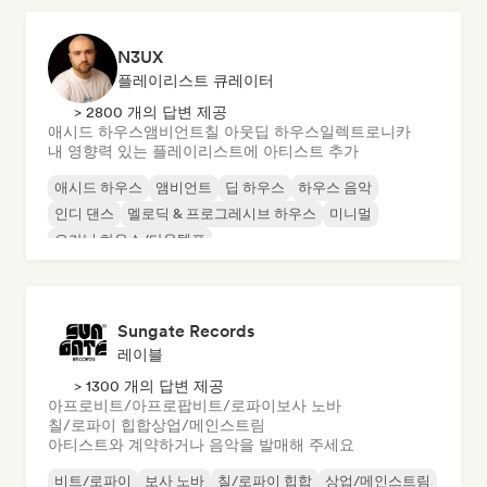
N3UX
플레이리스트 큐레이터
> 2800 개의 답변 제공
애시드 하우스
앰비언트
칠 아웃
딥 하우스
일렉트로니카
내 영향력 있는 플레이리스트에 아티스트 추가
애시드 하우스
앰비언트
딥 하우스
하우스 음악
인디 댄스
멜로딕 & 프로그레시브 하우스
미니멀
오가닉 하우스/다운템포
Sungate Records
레이블
> 1300 개의 답변 제공
아프로비트/아프로팝
비트/로파이
보사 노바
칠/로파이 힙합
상업/메인스트림
아티스트와 계약하거나 음악을 발매해 주세요
비트/로파이
보사 노바
칠/로파이 힙합
상업/메인스트림