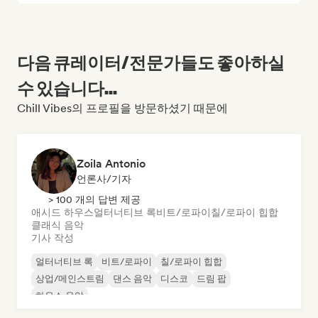
다음 큐레이터/전문가들도 좋아하실
수 있습니다...
Chill Vibes의 프로필을 방문하셨기 때문에
Zoila Antonio
언론사/기자
> 100 개의 답변 제공
애시드 하우스
얼터너티브 록
비트/로파이
칠/로파이 힙합
클래식 음악
기사 작성
얼터너티브 록
비트/로파이
칠/로파이 힙합
상업/메인스트림
댄스 음악
디스코
드림 팝
하우스 음악