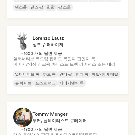
댄스홀
댄스 팝
힙합
팝 소울
Lorenzo Lautz
싱크 슈퍼바이저
> 1600 개의 답변 제공
얼터너티브 록
드림 팝
하드 록
인디 팝
인디 록
이미지/영상 싱크용 아티스트 트랙 라이선스 또는 대리
얼터너티브 록
하드 록
인디 팝
인디 록
메탈/헤비 메탈
뉴 웨이브
포스트 펑크
사이키델릭 록
Tommy Menger
부커, 플레이리스트 큐레이터
> 1800 개의 답변 제공
댄스 음악
댄스 팝
딥 하우스
디스코
일렉트로팝