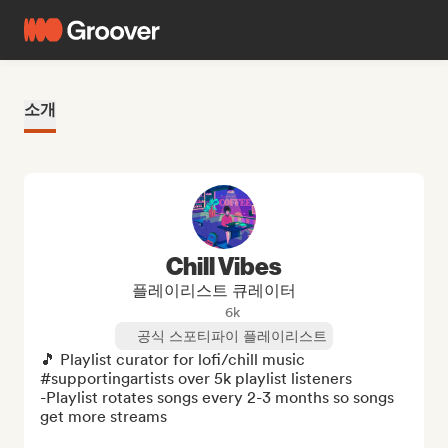
소개
Chill Vibes
플레이리스트 큐레이터
6k
공식 스포티파이 플레이리스트
🎵 Playlist curator for lofi/chill music 
#supportingartists over 5k playlist listeners 

-Playlist rotates songs every 2-3 months so songs 
get more streams
