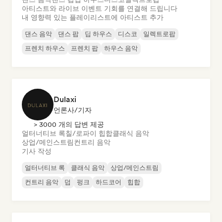
아티스트와 라이브 이벤트 기회를 연결해 드립니다
내 영향력 있는 플레이리스트에 아티스트 추가
댄스 음악
댄스 팝
딥 하우스
디스코
일렉트로팝
프렌치 하우스
프렌치 팝
하우스 음악
Dulaxi
언론사/기자
> 3000 개의 답변 제공
얼터너티브 록
칠/로파이 힙합
클래식 음악
상업/메인스트림
컨트리 음악
기사 작성
얼터너티브 록
클래식 음악
상업/메인스트림
컨트리 음악
덥
펑크
하드코어
힙합