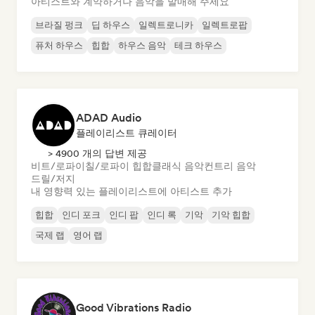
아티스트와 계약하거나 음악을 발매해 주세요
브라질 펑크
딥 하우스
일렉트로니카
일렉트로팝
퓨처 하우스
힙합
하우스 음악
테크 하우스
ADAD Audio
플레이리스트 큐레이터
> 4900 개의 답변 제공
비트/로파이
칠/로파이 힙합
클래식 음악
컨트리 음악
드릴/저지
내 영향력 있는 플레이리스트에 아티스트 추가
힙합
인디 포크
인디 팝
인디 록
기악
기악 힙합
국제 랩
영어 랩
Good Vibrations Radio