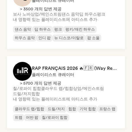
플레이리스트 큐레이터
> 3500 개의 답변 제공
보사 노바
상업/메인스트림
댄스 음악
딥 하우스
펑크
내 영향력 있는 플레이리스트에 아티스트 추가
댄스 음악
딥 하우스
펑크
펑키/재킨 하우스
하우스 음악
인디 팝
뉴 디스코/이탈로
팝 소울
RAP FRANÇAIS 2026 🔥🇫🇷 (Way Records)
플레이리스트 큐레이터
> 5700 개의 답변 제공
칠/로파이 힙합
클라우드 랩/힙합
상업/메인스트림
드릴/저지
힙합
내 영향력 있는 플레이리스트에 아티스트 추가
클라우드 랩/힙합
드릴/저지
힙합
기악 힙합
프랑스 랩
트랩
어반 팝
칠/로파이 힙합