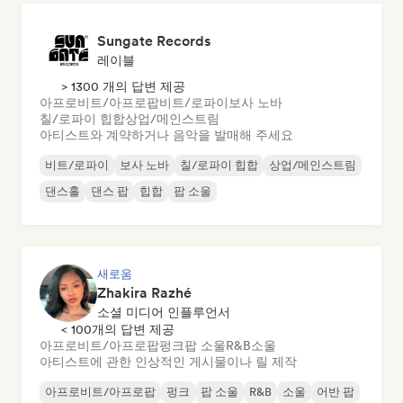
Sungate Records
레이블
> 1300 개의 답변 제공
아프로비트/아프로팝
비트/로파이
보사 노바
칠/로파이 힙합
상업/메인스트림
아티스트와 계약하거나 음악을 발매해 주세요
비트/로파이
보사 노바
칠/로파이 힙합
상업/메인스트림
댄스홀
댄스 팝
힙합
팝 소울
새로움
Zhakira Razhé
소셜 미디어 인플루언서
< 100개의 답변 제공
아프로비트/아프로팝
펑크
팝 소울
R&B
소울
아티스트에 관한 인상적인 게시물이나 릴 제작
아프로비트/아프로팝
펑크
팝 소울
R&B
소울
어반 팝