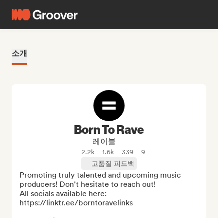
소개
Born To Rave
레이블
2.2k
1.6k
339
9
고품질 피드백
Promoting truly talented and upcoming music 
producers! Don't hesitate to reach out!

All socials available here: 
https://linktr.ee/borntoravelinks
