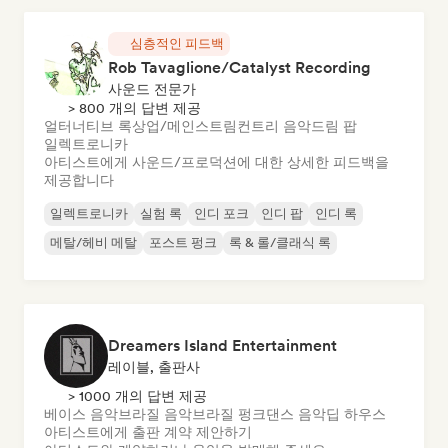
심층적인 피드백
Rob Tavaglione/Catalyst Recording
사운드 전문가
> 800 개의 답변 제공
얼터너티브 록
상업/메인스트림
컨트리 음악
드림 팝
일렉트로니카
아티스트에게 사운드/프로덕션에 대한 상세한 피드백을
제공합니다
일렉트로니카
실험 록
인디 포크
인디 팝
인디 록
메탈/헤비 메탈
포스트 펑크
록 & 롤/클래식 록
Dreamers Island Entertainment
레이블, 출판사
> 1000 개의 답변 제공
베이스 음악
브라질 음악
브라질 펑크
댄스 음악
딥 하우스
아티스트에게 출판 계약 제안하기