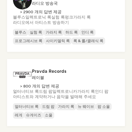
라디오 방송국
> 2900 개의 답변 제공
블루스
일렉트로닉 록
실험 록
펑크
가라지 록
라디오에서 아티스트 방송하기
블루스
실험 록
가라지 록
하드 록
인디 록
프로그레시브 록
사이키델릭 록
록 & 롤/클래식 록
Pravda Records
레이블
> 800 개의 답변 제공
얼터너티브 록
드림 팝
일렉트로니카
가라지 록
인디 팝
아티스트와 계약하거나 음악을 발매해 주세요
얼터너티브 록
드림 팝
가라지 록
뉴 웨이브
팝 소울
레게
슈게이즈
소울