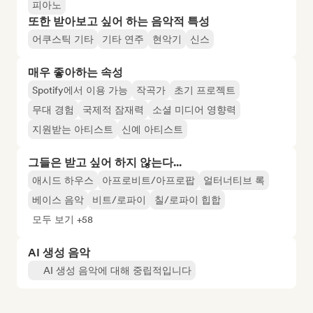
피아노
또한 받아보고 싶어 하는 음악적 특성
어쿠스틱 기타
기타 연주
현악기
신스
매우 좋아하는 속성
Spotify에서 이용 가능
작곡가
초기 프로젝트
무대 경험
국제적 잠재력
소셜 미디어 영향력
지원받는 아티스트
신예 아티스트
그들은 받고 싶어 하지 않는다...
애시드 하우스
아프로비트/아프로팝
얼터너티브 록
베이스 음악
비트/로파이
칠/로파이 힙합
모두 보기 +58
AI 생성 음악
AI 생성 음악에 대해 중립적입니다