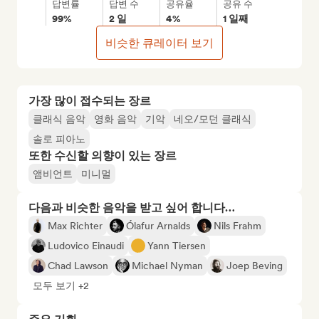
답변률
답변 수
공유율
공유 수
99%
2 일
4%
1 일째
비슷한 큐레이터 보기
가장 많이 접수되는 장르
클래식 음악
영화 음악
기악
네오/모던 클래식
솔로 피아노
또한 수신할 의향이 있는 장르
앰비언트
미니멀
다음과 비슷한 음악을 받고 싶어 합니다…
Max Richter
Ólafur Arnalds
Nils Frahm
Ludovico Einaudi
Yann Tiersen
Chad Lawson
Michael Nyman
Joep Beving
모두 보기 +2