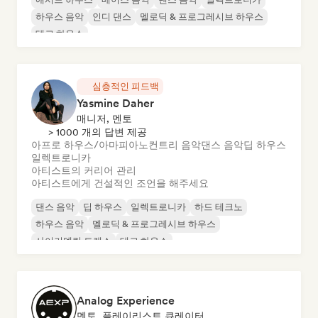
하우스 음악
인디 댄스
멜로딕 & 프로그레시브 하우스
테크 하우스
심층적인 피드백
Yasmine Daher
매니저, 멘토
> 1000 개의 답변 제공
아프로 하우스/아마피아노
컨트리 음악
댄스 음악
딥 하우스
일렉트로니카
아티스트의 커리어 관리
아티스트에게 건설적인 조언을 해주세요
댄스 음악
딥 하우스
일렉트로니카
하드 테크노
하우스 음악
멜로딕 & 프로그레시브 하우스
사이키델릭 트랜스
테크 하우스
Analog Experience
멘토, 플레이리스트 큐레이터