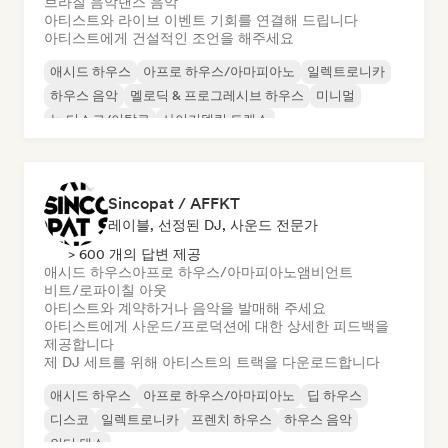
브라질 음악
댄스 음악
아티스트와 라이브 이벤트 기회를 연결해 드립니다
아티스트에게 건설적인 조언을 해주세요
애시드 하우스
아프로 하우스/아마피아노
일렉트로니카
하우스 음악
멜로딕 & 프로그레시브 하우스
미니멀
뉴 디스코/이탈로
사이키델릭 트랜스
Sincopat / AFFKT
레이블, 선정된 DJ, 사운드 전문가
> 600 개의 답변 제공
애시드 하우스
아프로 하우스/아마피아노
앰비언트
비트/로파이
칠 아웃
아티스트와 계약하거나 음악을 발매해 주세요
아티스트에게 사운드/프로덕션에 대한 상세한 피드백을
제공합니다
제 DJ 세트를 위해 아티스트의 트랙을 다운로드합니다
애시드 하우스
아프로 하우스/아마피아노
딥 하우스
디스코
일렉트로니카
프렌치 하우스
하우스 음악
인디 댄스