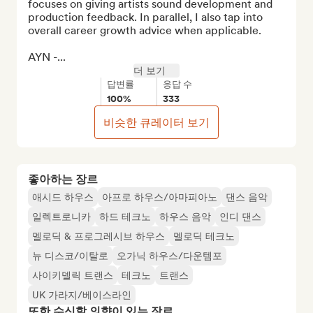
focuses on giving artists sound development and 
production feedback. In parallel, I also tap into 
overall career growth advice when applicable. 

AYN -...
더 보기
답변률
응답 수
100%
333
비슷한 큐레이터 보기
좋아하는 장르
애시드 하우스
아프로 하우스/아마피아노
댄스 음악
일렉트로니카
하드 테크노
하우스 음악
인디 댄스
멜로딕 & 프로그레시브 하우스
멜로딕 테크노
뉴 디스코/이탈로
오가닉 하우스/다운템포
사이키델릭 트랜스
테크노
트랜스
UK 가라지/베이스라인
또한 수신할 의향이 있는 장르