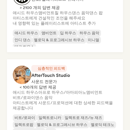
> 2100 개의 답변 제공
애시드 하우스
앰비언트
칠 하우스
댄스 음악
댄스 팝
아티스트에게 건설적인 조언을 해주세요
내 영향력 있는 플레이리스트에 아티스트 추가
애시드 하우스
앰비언트
딥 하우스
하우스 음악
인디 댄스
멜로딕 & 프로그레시브 하우스
미니멀
테크 하우스
심층적인 피드백
AfterTouch Studio
사운드 전문가
< 100개의 답변 제공
애시드 하우스
아프로 하우스/아마피아노
앰비언트
비트/로파이
댄스 음악
아티스트에게 사운드/프로덕션에 대한 상세한 피드백을
제공합니다
비트/로파이
일렉트로니카
일렉트로 재즈/뉴 재즈
일렉트로팝
멜로딕 & 프로그레시브 하우스
멜로딕 테크노