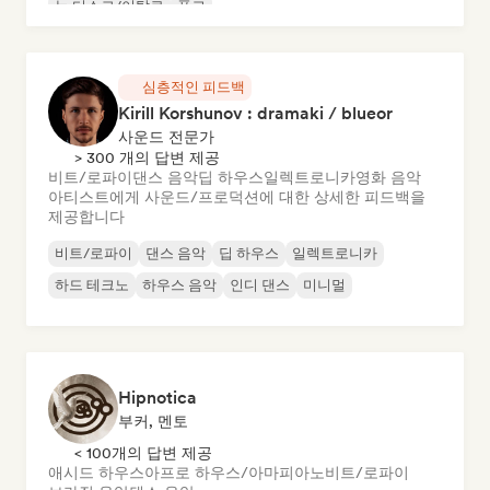
뉴 디스코/이탈로
폰크
심층적인 피드백
Kirill Korshunov : dramaki / blueor
사운드 전문가
> 300 개의 답변 제공
비트/로파이
댄스 음악
딥 하우스
일렉트로니카
영화 음악
아티스트에게 사운드/프로덕션에 대한 상세한 피드백을
제공합니다
비트/로파이
댄스 음악
딥 하우스
일렉트로니카
하드 테크노
하우스 음악
인디 댄스
미니멀
Hipnotica
부커, 멘토
< 100개의 답변 제공
애시드 하우스
아프로 하우스/아마피아노
비트/로파이