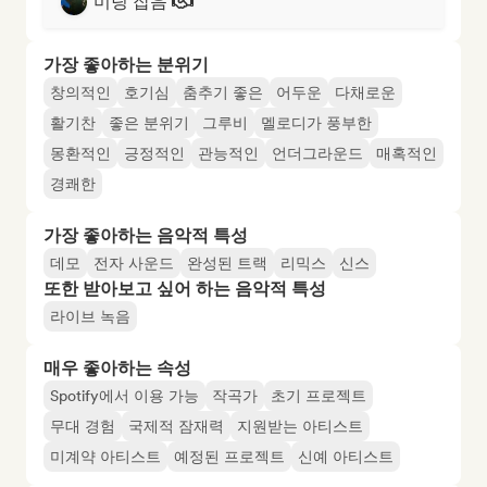
미팅 잡음
가장 좋아하는 분위기
창의적인
호기심
춤추기 좋은
어두운
다채로운
활기찬
좋은 분위기
그루비
멜로디가 풍부한
몽환적인
긍정적인
관능적인
언더그라운드
매혹적인
경쾌한
가장 좋아하는 음악적 특성
데모
전자 사운드
완성된 트랙
리믹스
신스
또한 받아보고 싶어 하는 음악적 특성
라이브 녹음
매우 좋아하는 속성
Spotify에서 이용 가능
작곡가
초기 프로젝트
무대 경험
국제적 잠재력
지원받는 아티스트
미계약 아티스트
예정된 프로젝트
신예 아티스트