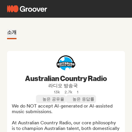
소개
Australian Country Radio
라디오 방송국
13k
2.7k
1
높은 공유율
높은 응답률
We do NOT accept AI-generated or AI-assisted 
music submissions.

At Australian Country Radio, our core philosophy 
is to champion Australian talent, both domestically 