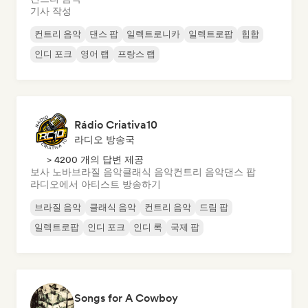
기사 작성
컨트리 음악
댄스 팝
일렉트로니카
일렉트로팝
힙합
인디 포크
영어 랩
프랑스 랩
Rádio Criativa10
라디오 방송국
> 4200 개의 답변 제공
보사 노바
브라질 음악
클래식 음악
컨트리 음악
댄스 팝
라디오에서 아티스트 방송하기
브라질 음악
클래식 음악
컨트리 음악
드림 팝
일렉트로팝
인디 포크
인디 록
국제 팝
Songs for A Cowboy