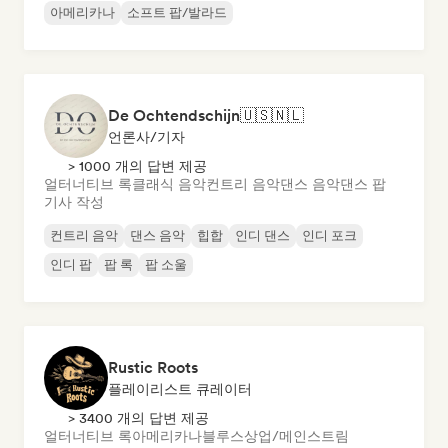
아메리카나
소프트 팝/발라드
De Ochtendschijn🇺🇸🇳🇱
언론사/기자
> 1000 개의 답변 제공
얼터너티브 록
클래식 음악
컨트리 음악
댄스 음악
댄스 팝
기사 작성
컨트리 음악
댄스 음악
힙합
인디 댄스
인디 포크
인디 팝
팝 록
팝 소울
Rustic Roots
플레이리스트 큐레이터
> 3400 개의 답변 제공
얼터너티브 록
아메리카나
블루스
상업/메인스트림