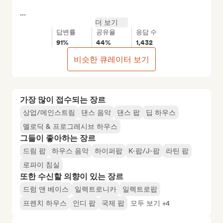
...
더 보기
답변률
공유율
응답 수
91%
44%
1,432
비슷한 큐레이터 보기
가장 많이 접수되는 장르
상업/메인스트림
댄스 음악
댄스 팝
딥 하우스
멜로딕 & 프로그레시브 하우스
그들이 좋아하는 장르
드림 팝
하우스 음악
하이퍼팝
K-팝/J-팝
라틴 팝
로파이 침실
또한 수신할 의향이 있는 장르
드럼 앤 베이스
일렉트로니카
일렉트로팝
프렌치 하우스
인디 팝
국제 팝
모두 보기 +4