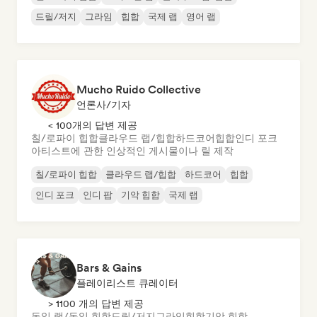
드릴/저지
그라임
힙합
국제 랩
영어 랩
Mucho Ruido Collective
언론사/기자
< 100개의 답변 제공
칠/로파이 힙합
클라우드 랩/힙합
하드코어
힙합
인디 포크
아티스트에 관한 인상적인 게시물이나 릴 제작
칠/로파이 힙합
클라우드 랩/힙합
하드코어
힙합
인디 포크
인디 팝
기악 힙합
국제 랩
Bars & Gains
플레이리스트 큐레이터
> 1100 개의 답변 제공
독일 랩/독일 힙합
드릴/저지
그라임
힙합
기악 힙합