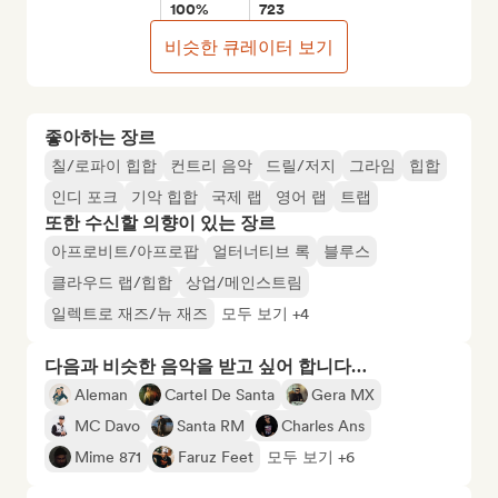
100%
723
비슷한 큐레이터 보기
좋아하는 장르
칠/로파이 힙합
컨트리 음악
드릴/저지
그라임
힙합
인디 포크
기악 힙합
국제 랩
영어 랩
트랩
또한 수신할 의향이 있는 장르
아프로비트/아프로팝
얼터너티브 록
블루스
클라우드 랩/힙합
상업/메인스트림
일렉트로 재즈/뉴 재즈
모두 보기 +4
다음과 비슷한 음악을 받고 싶어 합니다…
Aleman
Cartel De Santa
Gera MX
MC Davo
Santa RM
Charles Ans
Mime 871
Faruz Feet
모두 보기 +6