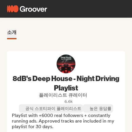
소개
8dB's Deep House - Night Driving
Playlist
플레이리스트 큐레이터
6.6k
공식 스포티파이 플레이리스트
높은 응답률
Playlist with +6000 real followers + constantly 
running ads. Approved tracks are included in my 
playlist for 30 days.
