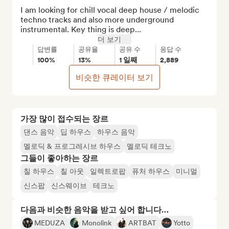
I am looking for chill vocal deep house / melodic 
techno tracks and also more underground 
instrumental. Key thing is deep...
더 보기
답변률
공유율
공유 수
응답 수
100%
13%
1 일째
2,889
비슷한 큐레이터 보기
가장 많이 접수되는 장르
댄스 음악
딥 하우스
하우스 음악
멜로딕 & 프로그레시브 하우스
멜로딕 테크노
그들이 좋아하는 장르
칠 하우스
칠 아웃
일렉트로팝
퓨처 하우스
미니멀
신스팝
신스웨이브
테크노
다음과 비슷한 음악을 받고 싶어 합니다…
MEDUZA
Monolink
ARTBAT
Yotto