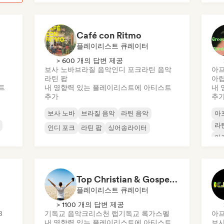
Café con Ritmo
플레이리스트 큐레이터
> 600 개의 답변 제공
보사 노바
브라질 음악
인디 포크
라틴 음악
아프
라틴 팝
아랍
트
내 영향력 있는 플레이리스트에 아티스트
내 
추가
추
보사 노바
브라질 음악
라틴 음악
아
라
인디 포크
라틴 팝
싱어송라이터
아
인
Top Christian & Gospel for the Soul
플레이리스트 큐레이터
> 1100 개의 답변 제공
B
기독교 음악
크리스천 랩
기독교 록
가스펠
아프
내 영향력 있는 플레이리스트에 아티스트
보사