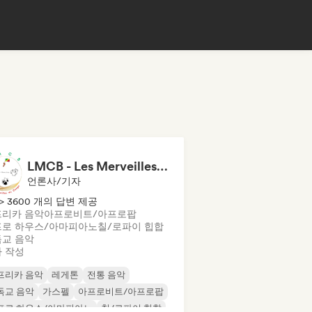
LMCB - Les Merveilles du Congo 🇨🇬
언론사/기자
> 3600 개의 답변 제공
리카 음악
아프로비트/아프로팝
프로 하우스/아마피아노
칠/로파이 힙합
교 음악
 작성
프리카 음악
레게톤
전통 음악
독교 음악
가스펠
아프로비트/아프로팝
프로 하우스/아마피아노
칠/로파이 힙합