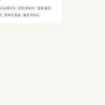
가
식/뉴에이지
비트/로파이
영화 음악
악
로파이 침실
솔로 피아노