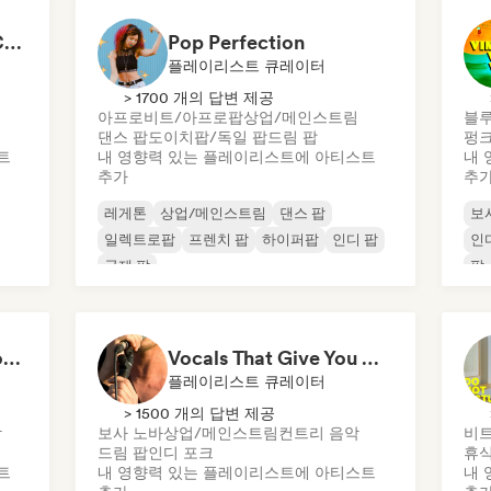
Chillscapes ~ Relax, Concentrate, Meditate, Sleep, Dream
Pop Perfection
플레이리스트 큐레이터
> 1700 개의 답변 제공
아프로비트/아프로팝
상업/메인스트림
블
댄스 팝
도이치팝/독일 팝
드림 팝
펑
트
내 영향력 있는 플레이리스트에 아티스트
내 
추가
추
레게톤
상업/메인스트림
댄스 팝
보
일렉트로팝
프렌치 팝
하이퍼팝
인디 팝
인
국제 팝
팝
Crackling Wood & Cozy Vibes 🔥 Singer-Songwriter, Dream Pop & Bedroom Pop
Vocals That Give You Chills
플레이리스트 큐레이터
> 1500 개의 답변 제공
악
보사 노바
상업/메인스트림
컨트리 음악
비
드림 팝
인디 포크
휴
트
내 영향력 있는 플레이리스트에 아티스트
내 