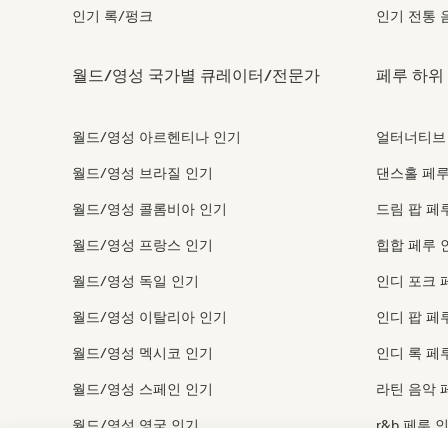
인기 록/펑크
인기 전통 
월드/영성 국가별 큐레이터/전문가
페루 하위
월드/영성 아르헨티나 인기
얼터너티브 
월드/영성 브라질 인기
댄스홀 페루
월드/영성 콜롬비아 인기
드림 팝 페
월드/영성 프랑스 인기
힙합 페루 
월드/영성 독일 인기
인디 포크 
월드/영성 이탈리아 인기
인디 팝 페
월드/영성 멕시코 인기
인디 록 페
월드/영성 스페인 인기
라틴 음악 
월드/영성 영국 인기
r&b 페루 