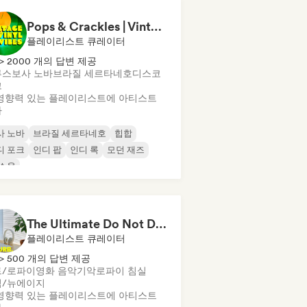
Pops & Crackles | Vintage Vinyl Vibes
플레이리스트 큐레이터
> 2000 개의 답변 제공
루스
보사 노바
브라질 세르타네호
디스코
크
영향력 있는 플레이리스트에 아티스트
가
사 노바
브라질 세르타네호
힙합
디 포크
인디 팝
인디 록
모던 재즈
 소울
The Ultimate Do Not Disturb Playlist 🔕 Neo-Classical & Ambient Piano
플레이리스트 큐레이터
> 500 개의 답변 제공
트/로파이
영화 음악
기악
로파이 침실
식/뉴에이지
영향력 있는 플레이리스트에 아티스트