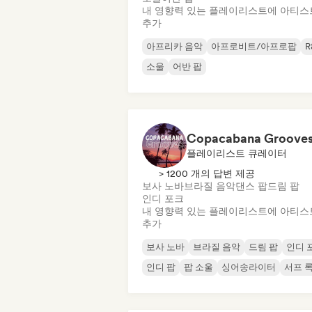
내 영향력 있는 플레이리스트에 아티스
추가
아프리카 음악
아프로비트/아프로팝
R
소울
어반 팝
Copacabana Groove
플레이리스트 큐레이터
> 1200 개의 답변 제공
보사 노바
브라질 음악
댄스 팝
드림 팝
인디 포크
내 영향력 있는 플레이리스트에 아티스
추가
보사 노바
브라질 음악
드림 팝
인디 
인디 팝
팝 소울
싱어송라이터
서프 