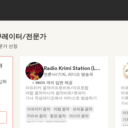
큐레이터/전문가
문가 선정
하
Radio Krimi Station (La Radio)
언론사/기자, 라디오 방송국
가입하
> 9600 개의 답변 제공
아프리카 음악
아프로비트/아프로팝
아프
아랍 음악
아시아 음악
비트/로파이
아
기사 작성
라디오에서 아티스트 방송하기
기독
기사
아프리카 음악
아랍 음악
브라질 음악
아
카리브 음악
동양 음악
아시아 음악
기
보사 노바
인디 인디아
아