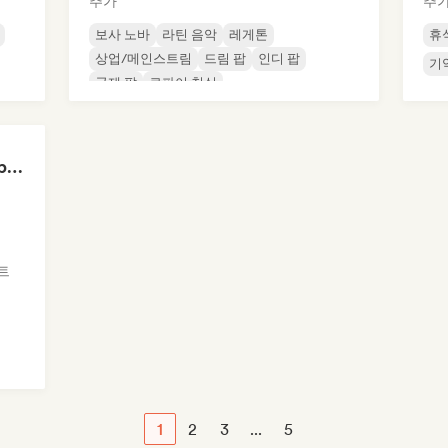
추가
추
보사 노바
라틴 음악
레게톤
휴
상업/메인스트림
드림 팝
인디 팝
기
국제 팝
로파이 침실
Can't Stop Won't Stop 🪩 Electropop, Dance-Pop & Nu Disco
트
1
2
3
...
5