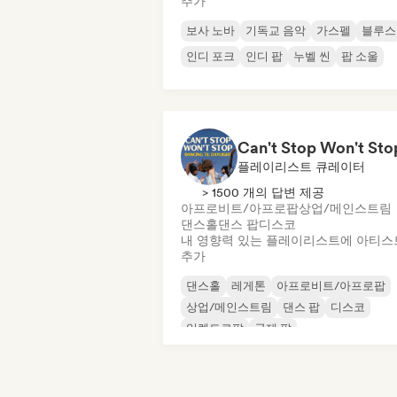
추가
보사 노바
기독교 음악
가스펠
블루스
인디 포크
인디 팝
누벨 씬
팝 소울
플레이리스트 큐레이터
> 1500 개의 답변 제공
아프로비트/아프로팝
상업/메인스트림
댄스홀
댄스 팝
디스코
내 영향력 있는 플레이리스트에 아티스
추가
댄스홀
레게톤
아프로비트/아프로팝
상업/메인스트림
댄스 팝
디스코
일렉트로팝
국제 팝