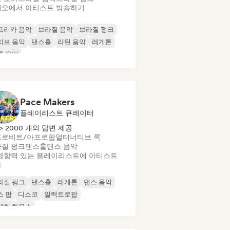
오에서 아티스트 방송하기
프리카 음악
브라질 음악
브라질 펑크
리브 음악
댄스홀
라틴 음악
레게톤
통 음악
Pace Makers
플레이리스트 큐레이터
> 2000 개의 답변 제공
프로비트/아프로팝
얼터너티브 록
질 펑크
댄스홀
댄스 음악
영향력 있는 플레이리스트에 아티스트
가
라질 펑크
댄스홀
레게톤
댄스 음악
스 팝
디스코
일렉트로팝
렌치 하우스