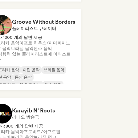
Groove Without Borders
플레이리스트 큐레이터
> 1200 개의 답변 제공
리카 음악
아프로 하우스/아마피아노
 음악
브라질 음악
댄스 음악
영향력 있는 플레이리스트에 아티스트
가
프리카 음악
아랍 음악
브라질 음악
틴 음악
동양 음악
프로 하우스/아마피아노
댄스 음악
디 댄스
Karayib N' Roots
라디오 방송국
> 3800 개의 답변 제공
리카 음악
아프로비트/아프로팝
 노바
브라질 음악
브라질 펑크