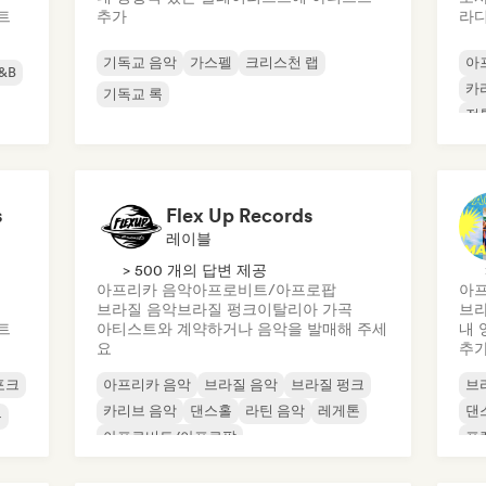
트
추가
라디
기독교 음악
가스펠
크리스천 랩
아
&B
카
기독교 록
전
s
Flex Up Records
레이블
> 500 개의 답변 제공
아프리카 음악
아프로비트/아프로팝
아
브라질 음악
브라질 펑크
이탈리아 가곡
브라
트
아티스트와 계약하거나 음악을 발매해 주세
내 
요
추
포크
아프리카 음악
브라질 음악
브라질 펑크
브
카리브 음악
댄스홀
라틴 음악
레게톤
댄
록
아프로비트/아프로팝
프