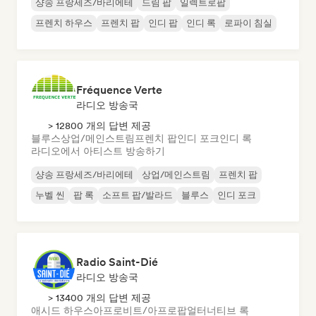
샹송 프랑세즈/바리에테
드림 팝
일렉트로팝
프렌치 하우스
프렌치 팝
인디 팝
인디 록
로파이 침실
Fréquence Verte
라디오 방송국
> 12800 개의 답변 제공
블루스
상업/메인스트림
프렌치 팝
인디 포크
인디 록
라디오에서 아티스트 방송하기
샹송 프랑세즈/바리에테
상업/메인스트림
프렌치 팝
누벨 씬
팝 록
소프트 팝/발라드
블루스
인디 포크
Radio Saint-Dié
라디오 방송국
> 13400 개의 답변 제공
애시드 하우스
아프로비트/아프로팝
얼터너티브 록