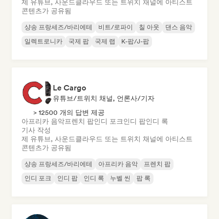
제 유튜브, 사운드클라우드 또는 트위치 채널에 아티스트
콘텐츠가 공유됨
샹송 프랑세즈/바리에테
비트/로파이
칠 아웃
댄스 음악
일렉트로니카
국제 팝
국제 랩
K-팝/J-팝
Le Cargo
유튜브/트위치 채널, 언론사/기자
> 12500 개의 답변 제공
아프리카 음악
프렌치 팝
인디 포크
인디 팝
인디 록
기사 작성
제 유튜브, 사운드클라우드 또는 트위치 채널에 아티스트
콘텐츠가 공유됨
샹송 프랑세즈/바리에테
아프리카 음악
프렌치 팝
인디 포크
인디 팝
인디 록
누벨 씬
팝 록