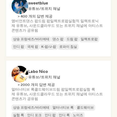
sweetblue
유튜브/트위치 채널
> 400 개의 답변 제공
앰비언트
댄스 팝
드림 팝
일렉트로팝
실험적 일렉트로닉
제 유튜브, 사운드클라우드 또는 트위치 채널에 아티스트
콘텐츠가 공유됨
샹송 프랑세즈/바리에테
댄스 팝
드림 팝
일렉트로팝
인디 팝
국제 팝
K-팝/J-팝
로파이 침실
Labo Nico
유튜브/트위치 채널
> 2000 개의 답변 제공
얼터너티브 록
콜드웨이브
드림 팝
일렉트로팝
실험 록
제 유튜브, 사운드클라우드 또는 트위치 채널에 아티스트
콘텐츠가 공유됨
샹송 프랑세즈/바리에테
얼터너티브 록
콜드웨이브
실험 록
인디 포크
인디 팝
인디 록
노이즈