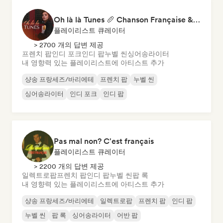
Oh là là Tunes 🥖 Chanson Française & Nouvelle Scène Française
플레이리스트 큐레이터
> 2700 개의 답변 제공
프렌치 팝
인디 포크
인디 팝
누벨 씬
싱어송라이터
내 영향력 있는 플레이리스트에 아티스트 추가
샹송 프랑세즈/바리에테
프렌치 팝
누벨 씬
싱어송라이터
인디 포크
인디 팝
Pas mal non? C'est français
플레이리스트 큐레이터
> 2200 개의 답변 제공
일렉트로팝
프렌치 팝
인디 팝
누벨 씬
팝 록
내 영향력 있는 플레이리스트에 아티스트 추가
샹송 프랑세즈/바리에테
일렉트로팝
프렌치 팝
인디 팝
누벨 씬
팝 록
싱어송라이터
어반 팝