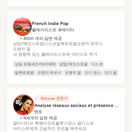
French Indie Pop
플레이리스트 큐레이터
> 3000 개의 답변 제공
상업/메인스트림
디스코
일렉트로팝
프렌치 하우스
프렌치 팝
내 영향력 있는 플레이리스트에 아티스트 추가
샹송 프랑세즈/바리에테
상업/메인스트림
디스코
일렉트로팝
프렌치 하우스
프렌치 팝
인디 댄스
인디 팝
Groover 전문가
Analyse réseaux sociaux et présence en ligne
멘토
< 100개의 답변 제공
얼터너티브 록
앰비언트
블루스
댄스 팝
디스코
아티스트에게 건설적인 조언을 해주세요