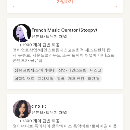
가입하기
French Music Curator (Stoopy)
유튜브/트위치 채널
> 1900 개의 답변 제공
앰비언트
상업/메인스트림
디스코
실험적 재즈
프렌치 팝
제 유튜브, 사운드클라우드 또는 트위치 채널에 아티스트
콘텐츠가 공유됨
샹송 프랑세즈/바리에테
상업/메인스트림
디스코
실험적 재즈
프렌치 팝
펑크
재즈 퓨전
라틴 팝
c r x s ;
유튜브/트위치 채널
> 1800 개의 답변 제공
얼터너티브 록
아시아 음악
베이스 음악
비트/로파이
칠 아웃