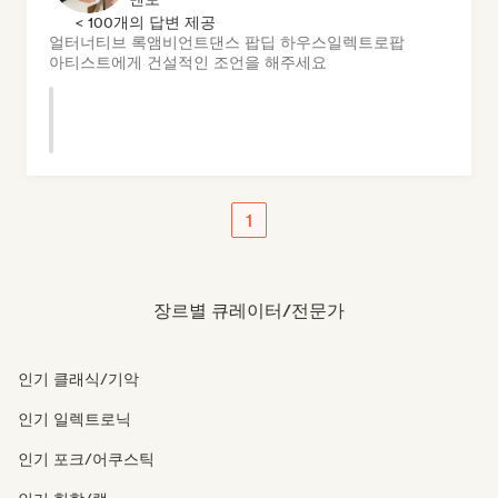
< 100개의 답변 제공
얼터너티브 록
앰비언트
댄스 팝
딥 하우스
일렉트로팝
아티스트에게 건설적인 조언을 해주세요
1
장르별 큐레이터/전문가
인기 클래식/기악
인기 일렉트로닉
인기 포크/어쿠스틱