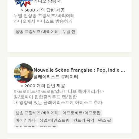
라디오 방송국
> 5800 개의 답변 제공
누벨 씬
샹송 프랑세즈/바리에테
라디오에서 아티스트 방송하기
샹송 프랑세즈/바리에테
누벨 씬
Nouvelle Scène Française : Pop, Indie & Chanson Émergente
플레이리스트 큐레이터
> 2000 개의 답변 제공
아프로비트/아프로팝
얼터너티브 록
아메리카나
칠/로파이 힙합
클라우드 랩/힙합
내 영향력 있는 플레이리스트에 아티스트 추가
샹송 프랑세즈/바리에테
아프로비트/아프로팝
아메리카나
상업/메인스트림
컨트리 음악
댄스 팝
일렉트로팝
프렌치 팝