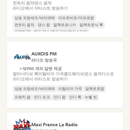
컨트리 음악
댄스 음악
라디오에서 아티스트 방송하기
샹송 프랑세즈/바리에테
아프로비트/아프로팝
컨트리 음악
댄스 팝
일렉트로니카
일렉트로닉 록
프렌치 팝
하드 댄스/하드코어/하드스타일
AUXOIS FM
라디오 방송국
> 12700 개의 답변 제공
얼터너티브 록
이탈리아 가곡
콜드웨이브
댄스 음악
디스코
라디오에서 아티스트 방송하기
샹송 프랑세즈/바리에테
이탈리아 가곡
일렉트로팝
프렌치 팝
인디 포크
인디 팝
인디 록
누벨 씬
Maxi France La Radio