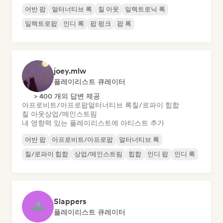
어반 팝
얼터너티브 록
칠 아웃
일렉트로닉 록
일렉트로팝
인디 록
팝 펑크
팝 록
joey.mlw
플레이리스트 큐레이터
> 400 개의 답변 제공
아프로비트/아프로팝
얼터너티브 록
칠/로파이 힙합
칠 아웃
상업/메인스트림
내 영향력 있는 플레이리스트에 아티스트 추가
어반 팝
아프로비트/아프로팝
얼터너티브 록
칠/로파이 힙합
상업/메인스트림
힙합
인디 팝
인디 록
Slappers
플레이리스트 큐레이터