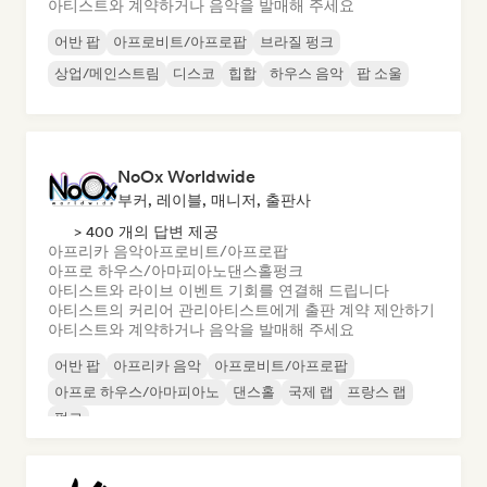
아티스트와 계약하거나 음악을 발매해 주세요
어반 팝
아프로비트/아프로팝
브라질 펑크
상업/메인스트림
디스코
힙합
하우스 음악
팝 소울
NoOx Worldwide
부커, 레이블, 매니저, 출판사
> 400 개의 답변 제공
아프리카 음악
아프로비트/아프로팝
아프로 하우스/아마피아노
댄스홀
펑크
아티스트와 라이브 이벤트 기회를 연결해 드립니다
아티스트의 커리어 관리
아티스트에게 출판 계약 제안하기
아티스트와 계약하거나 음악을 발매해 주세요
어반 팝
아프리카 음악
아프로비트/아프로팝
아프로 하우스/아마피아노
댄스홀
국제 랩
프랑스 랩
펑크