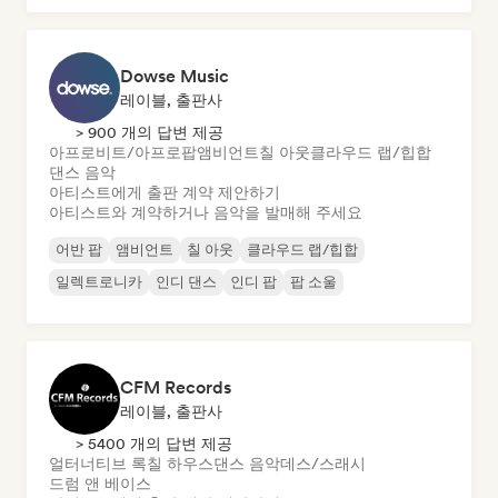
Dowse Music
레이블, 출판사
> 900 개의 답변 제공
아프로비트/아프로팝
앰비언트
칠 아웃
클라우드 랩/힙합
댄스 음악
아티스트에게 출판 계약 제안하기
아티스트와 계약하거나 음악을 발매해 주세요
어반 팝
앰비언트
칠 아웃
클라우드 랩/힙합
일렉트로니카
인디 댄스
인디 팝
팝 소울
CFM Records
레이블, 출판사
> 5400 개의 답변 제공
얼터너티브 록
칠 하우스
댄스 음악
데스/스래시
드럼 앤 베이스