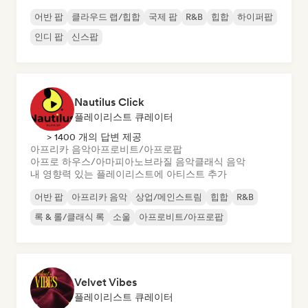
어반 팝
클라우드 랩/힙합
국제 팝
R&B
힙합
하이퍼팝
인디 팝
신스팝
Nautilus Click
플레이리스트 큐레이터
> 1400 개의 답변 제공
아프리카 음악
아프로비트/아프로팝
아프로 하우스/아마피아노
브라질 음악
클래식 음악
내 영향력 있는 플레이리스트에 아티스트 추가
어반 팝
아프리카 음악
상업/메인스트림
힙합
R&B
록 & 롤/클래식 록
소울
아프로비트/아프로팝
Velvet Vibes
플레이리스트 큐레이터