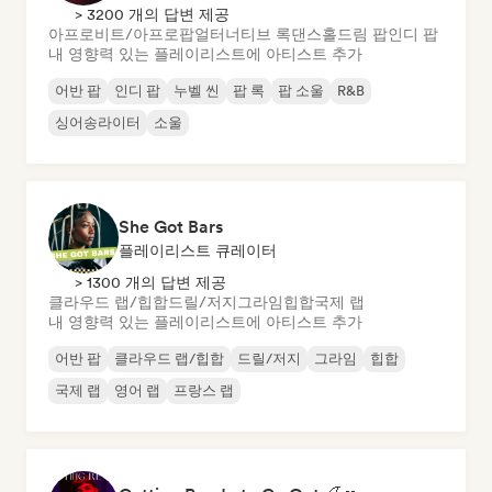
> 3200 개의 답변 제공
아프로비트/아프로팝
얼터너티브 록
댄스홀
드림 팝
인디 팝
내 영향력 있는 플레이리스트에 아티스트 추가
어반 팝
인디 팝
누벨 씬
팝 록
팝 소울
R&B
싱어송라이터
소울
She Got Bars
플레이리스트 큐레이터
> 1300 개의 답변 제공
클라우드 랩/힙합
드릴/저지
그라임
힙합
국제 랩
내 영향력 있는 플레이리스트에 아티스트 추가
어반 팝
클라우드 랩/힙합
드릴/저지
그라임
힙합
국제 랩
영어 랩
프랑스 랩