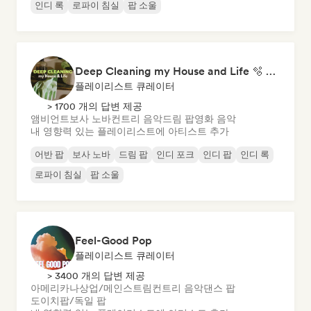
인디 록
로파이 침실
팝 소울
Deep Cleaning my House and Life 🫧 Bedroom Pop & Indie Pop
플레이리스트 큐레이터
> 1700 개의 답변 제공
앰비언트
보사 노바
컨트리 음악
드림 팝
영화 음악
내 영향력 있는 플레이리스트에 아티스트 추가
어반 팝
보사 노바
드림 팝
인디 포크
인디 팝
인디 록
로파이 침실
팝 소울
Feel-Good Pop
플레이리스트 큐레이터
> 3400 개의 답변 제공
아메리카나
상업/메인스트림
컨트리 음악
댄스 팝
도이치팝/독일 팝