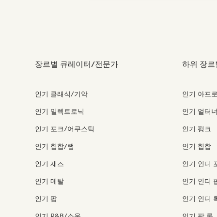
장르별 큐레이터/전문가
하위 장르
인기 클래식/기악
인기 아프
인기 일렉트로닉
인기 얼터너
인기 포크/어쿠스틱
인기 펑크
인기 힙합/랩
인기 힙합
인기 재즈
인기 인디 
인기 메탈
인기 인디 
인기 팝
인기 인디 
인기 R&B/소울
인기 팝 록