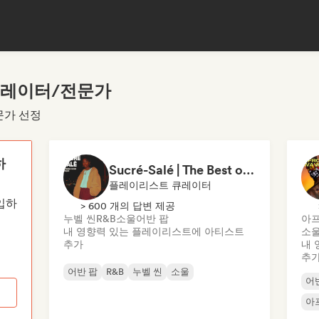
큐레이터/전문가
문가 선정
하
Sucré-Salé | The Best of French R&B
플레이리스트 큐레이터
가입하
> 600 개의 답변 제공
누벨 씬
R&B
소울
어반 팝
아프
내 영향력 있는 플레이리스트에 아티스트
소
추가
내 
추
어반 팝
R&B
누벨 씬
소울
어
아