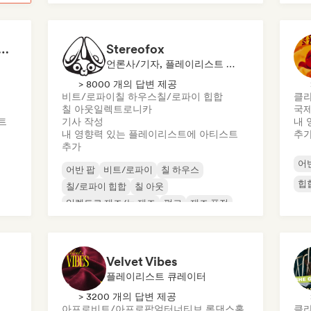
s That Give You Chills
Stereofox
언론사/기자, 플레이리스트 큐레이터
> 8000 개의 답변 제공
비트/로파이
칠 하우스
칠/로파이 힙합
클라
칠 아웃
일렉트로니카
국제
트
기사 작성
내 
내 영향력 있는 플레이리스트에 아티스트
추
추가
어
어반 팝
비트/로파이
칠 하우스
힙
칠/로파이 힙합
칠 아웃
일렉트로 재즈/뉴 재즈
펑크
재즈 퓨전
Velvet Vibes
플레이리스트 큐레이터
> 3200 개의 답변 제공
아프로비트/아프로팝
얼터너티브 록
댄스홀
클라