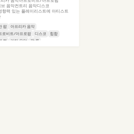
리카 음악
아프로비트/아프로팝
브 음악
컨트리 음악
디스코
영향력 있는 플레이리스트에 아티스트
가
반 팝
아프리카 음악
프로비트/아프로팝
디스코
힙합
제 랩
라틴 음악
팝 록