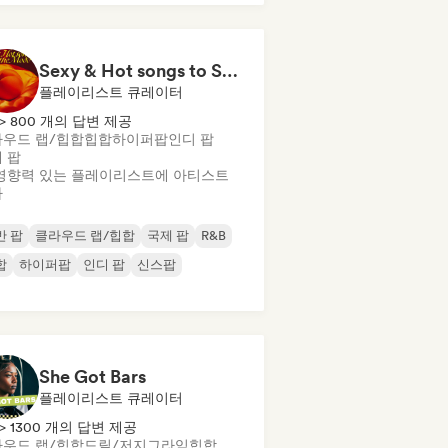
Sexy & Hot songs to Set the Mood 🥀 🥵
플레이리스트 큐레이터
> 800 개의 답변 제공
우드 랩/힙합
힙합
하이퍼팝
인디 팝
 팝
영향력 있는 플레이리스트에 아티스트
가
반 팝
클라우드 랩/힙합
국제 팝
R&B
합
하이퍼팝
인디 팝
신스팝
She Got Bars
플레이리스트 큐레이터
> 1300 개의 답변 제공
우드 랩/힙합
드릴/저지
그라임
힙합