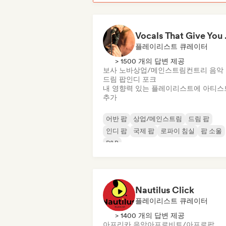
Vocal
플레이리스트 큐레이터
> 1500 개의 답변 제공
보사 노바
상업/메인스트림
컨트리 음악
드림 팝
인디 포크
내 영향력 있는 플레이리스트에 아티스
추가
어반 팝
상업/메인스트림
드림 팝
인디 팝
국제 팝
로파이 침실
팝 소울
R&B
Nautilus Click
플레이리스트 큐레이터
> 1400 개의 답변 제공
아프리카 음악
아프로비트/아프로팝