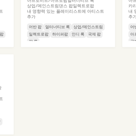
아프로비트/아프로팝
얼터너티브 록
아프
상업/메인스트림
댄스 팝
일렉트로팝
카리
트
내 영향력 있는 플레이리스트에 아티스트
내 
추가
추
어반 팝
얼터너티브 록
상업/메인스트림
어
 팝
일렉트로팝
하이퍼팝
인디 록
국제 팝
아
팝 록
국
악
트
팝