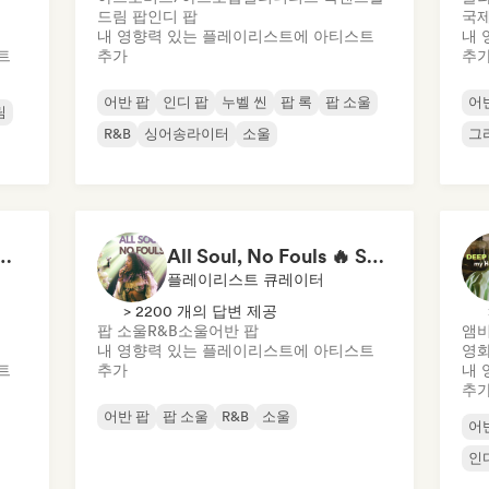
드림 팝
인디 팝
국제
내 영향력 있는 플레이리스트에 아티스트
내 
트
추가
추
어반 팝
인디 팝
누벨 씬
팝 록
팝 소울
어
림
R&B
싱어송라이터
소울
그
Ready to Go Out 🍒💋
All Soul, No Fouls 🔥 Smooth Contemporary R&B & Neo Soul
플레이리스트 큐레이터
> 2200 개의 답변 제공
팝 소울
R&B
소울
어반 팝
앰
내 영향력 있는 플레이리스트에 아티스트
영화
트
추가
내 
추
어반 팝
팝 소울
R&B
소울
어
인