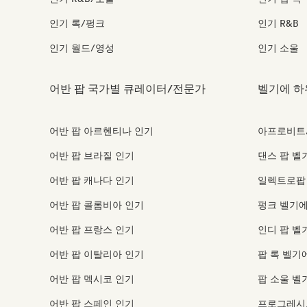
인기 록/펑크
인기 R&B
인기 월드/영성
인기 소울
어반 팝 국가별 큐레이터/전문가
벨기에 하
어반 팝 아르헨티나 인기
아프로비트
어반 팝 브라질 인기
댄스 팝 벨
어반 팝 캐나다 인기
일렉트로팝
어반 팝 콜롬비아 인기
펑크 벨기에
어반 팝 프랑스 인기
인디 팝 벨
어반 팝 이탈리아 인기
팝 록 벨기
어반 팝 멕시코 인기
팝 소울 벨
어반 팝 스페인 인기
프로그레시브