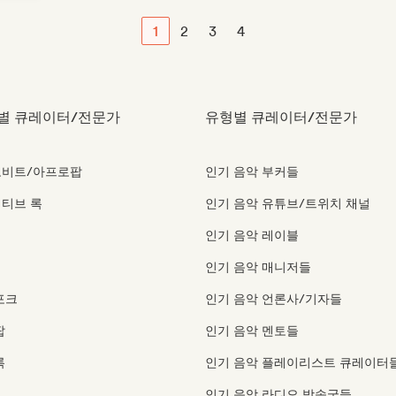
1
2
3
4
별 큐레이터/전문가
유형별 큐레이터/전문가
로비트/아프로팝
인기 음악 부커들
티브 록
인기 음악 유튜브/트위치 채널
인기 음악 레이블
인기 음악 매니저들
포크
인기 음악 언론사/기자들
팝
인기 음악 멘토들
록
인기 음악 플레이리스트 큐레이터
인기 음악 라디오 방송국들