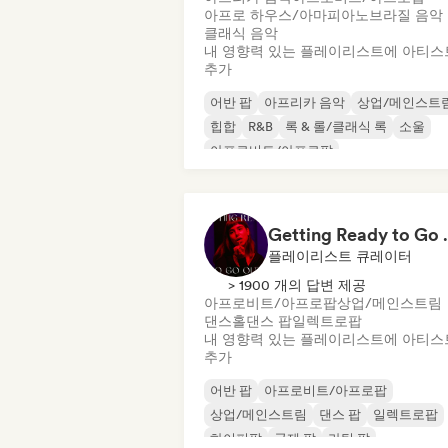
아프로 하우스/아마피아노
브라질 음악
클래식 음악
내 영향력 있는 플레이리스트에 아티스
추가
어반 팝
아프리카 음악
상업/메인스트
힙합
R&B
록 & 롤/클래식 록
소울
아프로비트/아프로팝
Getting 
플레이리스트 큐레이터
> 1900 개의 답변 제공
아프로비트/아프로팝
상업/메인스트림
댄스홀
댄스 팝
일렉트로팝
내 영향력 있는 플레이리스트에 아티스
추가
어반 팝
아프로비트/아프로팝
상업/메인스트림
댄스 팝
일렉트로팝
하이퍼팝
국제 팝
라틴 팝