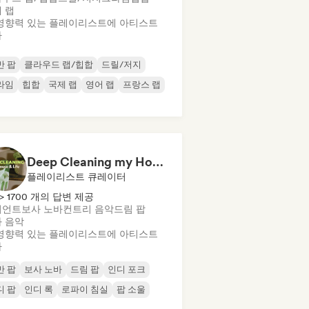
 랩
영향력 있는 플레이리스트에 아티스트
가
반 팝
클라우드 랩/힙합
드릴/저지
라임
힙합
국제 랩
영어 랩
프랑스 랩
Deep Cleaning my House and Life 🫧 Bedroom Pop & Indie Pop
플레이리스트 큐레이터
> 1700 개의 답변 제공
비언트
보사 노바
컨트리 음악
드림 팝
 음악
영향력 있는 플레이리스트에 아티스트
가
반 팝
보사 노바
드림 팝
인디 포크
디 팝
인디 록
로파이 침실
팝 소울