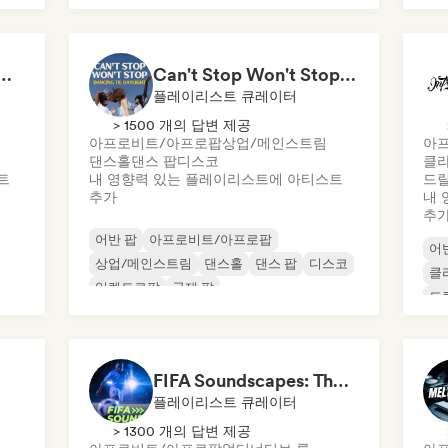
 Girls! 🔥 Female Empowerment Pop & Girl-Power Anthems
Can't Stop Won't Stop 🪩 Electropop, Dance-Pop & Nu Disco
플레이리스트 큐레이터
> 1500 개의 답변 제공
아프로비트/아프로팝
상업/메인스트림
아
댄스홀
댄스 팝
디스코
클라
트
내 영향력 있는 플레이리스트에 아티스트
드릴
추가
내 
추
어반 팝
아프로비트/아프로팝
어
상업/메인스트림
댄스홀
댄스 팝
디스코
클
일렉트로팝
국제 팝
드
FIFA Soundscapes: The Ultimate Soundtrack ⚽️ Festival Indie, Electropop & Dance Anthems
플레이리스트 큐레이터
> 1300 개의 답변 제공