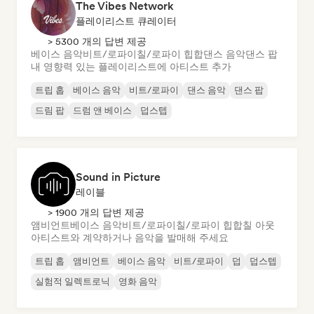
The Vibes Network
플레이리스트 큐레이터
> 5300 개의 답변 제공
베이스 음악
비트/로파이
칠/로파이 힙합
댄스 음악
댄스 팝
내 영향력 있는 플레이리스트에 아티스트 추가
트립 홉
베이스 음악
비트/로파이
댄스 음악
댄스 팝
드림 팝
드럼 앤 베이스
덥스텝
Sound in Picture
레이블
> 1900 개의 답변 제공
앰비언트
베이스 음악
비트/로파이
칠/로파이 힙합
칠 아웃
아티스트와 계약하거나 음악을 발매해 주세요
트립 홉
앰비언트
베이스 음악
비트/로파이
덥
덥스텝
실험적 일렉트로닉
영화 음악