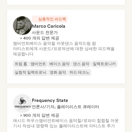
심층적인 피드백
Marco Caricola
사운드 전문가
> 400 개의 답변 제공
앰비언트
베이스 음악
칠 아웃
댄스 음악
드림 팝
아티스트에게 사운드/프로덕션에 대한 상세한 피드백을
제공합니다
트립 홉
앰비언트
베이스 음악
댄스 음악
일렉트로니카
실험적 일렉트로닉
영화 음악
하드 테크노
Frequency State
언론사/기자, 플레이리스트 큐레이터
> 900 개의 답변 제공
애시드 하우스
앰비언트
베이스 음악
칠/로파이 힙합
칠 아웃
기사 작성
내 영향력 있는 플레이리스트에 아티스트 추가