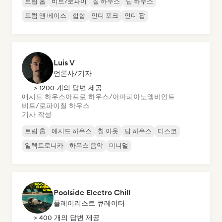
트립 홉
비트/로파이
칠 하우스
딥 하우스
드럼 앤 베이스
힙합
인디 포크
인디 팝
Luis V
언론사/기자
> 1200 개의 답변 제공
애시드 하우스
아프로 하우스/아마피아노
앰비언트
비트/로파이
칠 하우스
기사 작성
트립 홉
애시드 하우스
칠 아웃
딥 하우스
디스코
일렉트로니카
하우스 음악
미니멀
Poolside Electro Chill
플레이리스트 큐레이터
> 400 개의 답변 제공