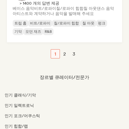
> 1400 개의 답변 제공
베이스 음악
비트/로파이
칠/로파이 힙합
칠 아웃
댄스 음악
아티스트와 계약하거나 음악을 발매해 주세요
트립 홉
비트/로파이
칠/로파이 힙합
칠 아웃
펑크
기악
모던 재즈
R&B
1
2
3
장르별 큐레이터/전문가
인기 클래식/기악
인기 일렉트로닉
인기 포크/어쿠스틱
인기 힙합/랩