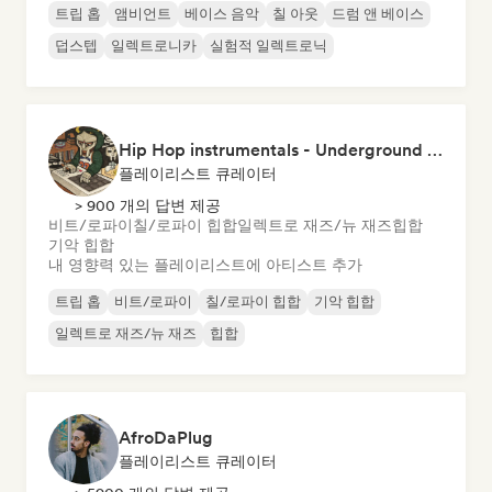
트립 홉
앰비언트
베이스 음악
칠 아웃
드럼 앤 베이스
덥스텝
일렉트로니카
실험적 일렉트로닉
Hip Hop instrumentals - Underground boombap & Lo Fi Hip Hop (by Snaap)
플레이리스트 큐레이터
> 900 개의 답변 제공
비트/로파이
칠/로파이 힙합
일렉트로 재즈/뉴 재즈
힙합
기악 힙합
내 영향력 있는 플레이리스트에 아티스트 추가
트립 홉
비트/로파이
칠/로파이 힙합
기악 힙합
일렉트로 재즈/뉴 재즈
힙합
AfroDaPlug
플레이리스트 큐레이터