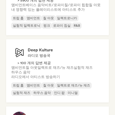
> 5900 개의 답변 제공
앰비언트
베이스 음악
비트/로파이
칠/로파이 힙합
칠 아웃
내 영향력 있는 플레이리스트에 아티스트 추가
트립 홉
앰비언트
칠 아웃
일렉트로니카
실험적 일렉트로닉
펑크
로파이 침실
R&B
Deep Kulture
라디오 방송국
> 100 개의 답변 제공
앰비언트
칠 아웃
일렉트로 재즈/뉴 재즈
실험적 재즈
하우스 음악
라디오에서 아티스트 방송하기
트립 홉
앰비언트
칠 아웃
일렉트로 재즈/뉴 재즈
실험적 재즈
하우스 음악
인디 팝
미니멀