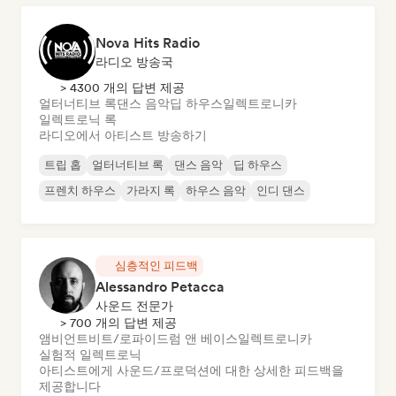
Nova Hits Radio
라디오 방송국
> 4300 개의 답변 제공
얼터너티브 록
댄스 음악
딥 하우스
일렉트로니카
일렉트로닉 록
라디오에서 아티스트 방송하기
트립 홉
얼터너티브 록
댄스 음악
딥 하우스
프렌치 하우스
가라지 록
하우스 음악
인디 댄스
심층적인 피드백
Alessandro Petacca
사운드 전문가
> 700 개의 답변 제공
앰비언트
비트/로파이
드럼 앤 베이스
일렉트로니카
실험적 일렉트로닉
아티스트에게 사운드/프로덕션에 대한 상세한 피드백을
제공합니다