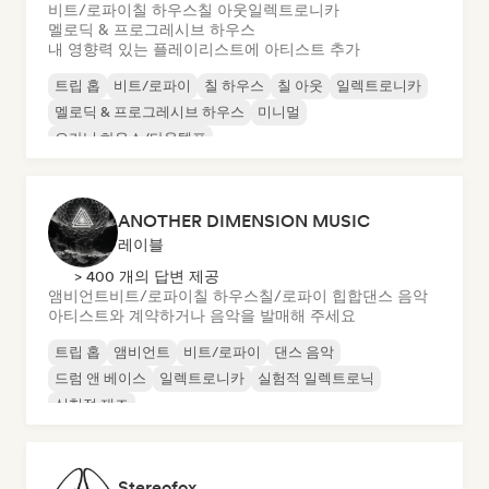
비트/로파이
칠 하우스
칠 아웃
일렉트로니카
멜로딕 & 프로그레시브 하우스
내 영향력 있는 플레이리스트에 아티스트 추가
트립 홉
비트/로파이
칠 하우스
칠 아웃
일렉트로니카
멜로딕 & 프로그레시브 하우스
미니멀
오가닉 하우스/다운템포
ANOTHER DIMENSION MUSIC
레이블
> 400 개의 답변 제공
앰비언트
비트/로파이
칠 하우스
칠/로파이 힙합
댄스 음악
아티스트와 계약하거나 음악을 발매해 주세요
트립 홉
앰비언트
비트/로파이
댄스 음악
드럼 앤 베이스
일렉트로니카
실험적 일렉트로닉
실험적 재즈
Stereofox