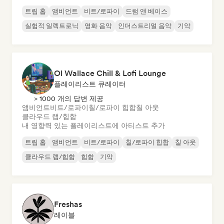
트립 홉
앰비언트
비트/로파이
드럼 앤 베이스
실험적 일렉트로닉
영화 음악
인더스트리얼 음악
기악
Ol Wallace Chill & Lofi Lounge
플레이리스트 큐레이터
> 1000 개의 답변 제공
앰비언트
비트/로파이
칠/로파이 힙합
칠 아웃
클라우드 랩/힙합
내 영향력 있는 플레이리스트에 아티스트 추가
트립 홉
앰비언트
비트/로파이
칠/로파이 힙합
칠 아웃
클라우드 랩/힙합
힙합
기악
Freshas
레이블