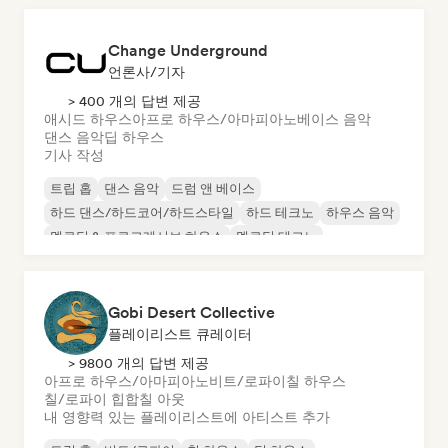
Change Underground
언론사/기자
> 400 개의 답변 제공
애시드 하우스
아프로 하우스/아마피아노
베이스 음악
댄스 음악
딥 하우스
기사 작성
트립 홉
댄스 음악
드럼 앤 베이스
하드 댄스/하드코어/하드스타일
하드 테크노
하우스 음악
멜로딕 & 프로그레시브 하우스
멜로딕 테크노
Gobi Desert Collective
플레이리스트 큐레이터
> 9800 개의 답변 제공
아프로 하우스/아마피아노
비트/로파이
칠 하우스
칠/로파이 힙합
칠 아웃
내 영향력 있는 플레이리스트에 아티스트 추가